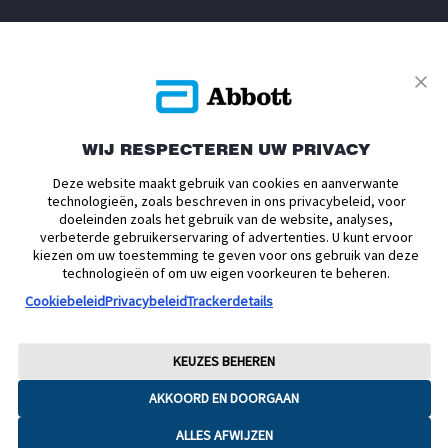
ONDERSTEUNING
SERVICE
WIJ RESPECTEREN UW PRIVACY
Deze website maakt gebruik van cookies en aanverwante
technologieën, zoals beschreven in ons privacybeleid, voor
doeleinden zoals het gebruik van de website, analyses,
Privacybeleid
Actievoorwaarden
Algemene Voorwaarden
verbeterde gebruikerservaring of advertenties. U kunt ervoor
Leveringsvoorwaarden
Cookiebeleid
Facebookbeleid
kiezen om uw toestemming te geven voor ons gebruik van deze
technologieën of om uw eigen voorkeuren te beheren.
Toegankelijkheidsverklaring
Disclaimers
Cookiebeleid
Privacybeleid
Trackerdetails
Verklaring inzake Dataverordening
Cookie Voorkeursinstellingen
© 2026 Abbott. Alle rechten voorbehouden. Libre, het vlinder logo, de vorm
KEUZES BEHEREN
van de sensor, de kleur geel en gerelateerde merkaanduidingen zijn
intellectueel eigendom van Abbott. Android en Google Play zijn
AKKOORD EN DOORGAAN
handelsmerken van Google LLC. iPhone en App Store zijn handelsmerken
van Apple Inc. Andere handelsmerken zijn eigendom van hun
ALLES AFWIJZEN
respectievelijke eigenaren. Afbeeldingen zijn enkel ter illustratie. Het betreft