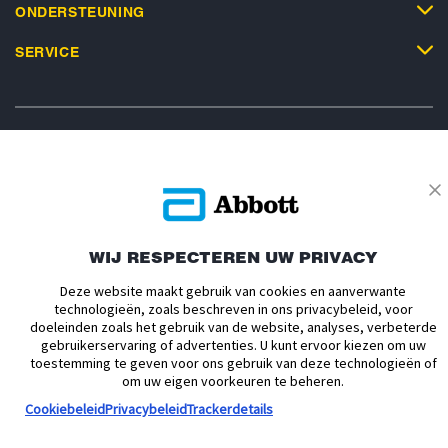
ONDERSTEUNING
SERVICE
Privacybeleid
Actievoorwaarden
Algemene Voorwaarden
Leveringsvoorwaarden
Cookiebeleid
Facebookbeleid
WIJ RESPECTEREN UW PRIVACY
Toegankelijkheidsverklaring
Disclaimers
Verklaring inzake Dataverordening
Cookie Voorkeursinstellingen
Deze website maakt gebruik van cookies en aanverwante
technologieën, zoals beschreven in ons privacybeleid, voor
doeleinden zoals het gebruik van de website, analyses, verbeterde
© 2026 Abbott. Alle rechten voorbehouden. Libre, het vlinder logo, de vorm
gebruikerservaring of advertenties. U kunt ervoor kiezen om uw
van de sensor, de kleur geel en gerelateerde merkaanduidingen zijn
toestemming te geven voor ons gebruik van deze technologieën of
intellectueel eigendom van Abbott. Android en Google Play zijn
om uw eigen voorkeuren te beheren.
handelsmerken van Google LLC. iPhone en App Store zijn handelsmerken
van Apple Inc. Andere handelsmerken zijn eigendom van hun
Cookiebeleid
Privacybeleid
Trackerdetails
respectievelijke eigenaren. Afbeeldingen zijn enkel ter illustratie. Het betreft
geen echte patiënt of zorgverlener. Deze informatie is enkel bedoeld voor