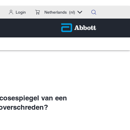
Login
Netherlands
(nl)
ucosespiegel van een
t overschreden?