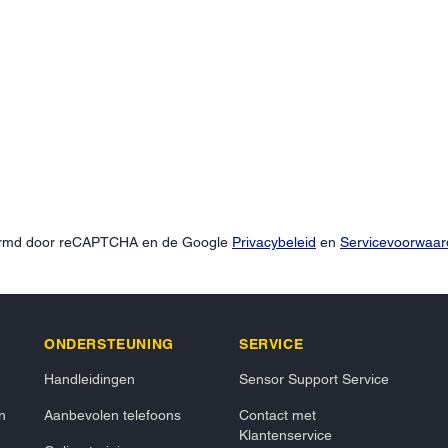
hermd door reCAPTCHA en de Google
Privacybeleid
en
Servicevoorwaa
ONDERSTEUNING
SERVICE
Handleidingen
Sensor Support Service
n
Aanbevolen telefoons
Contact met
Klantenservice