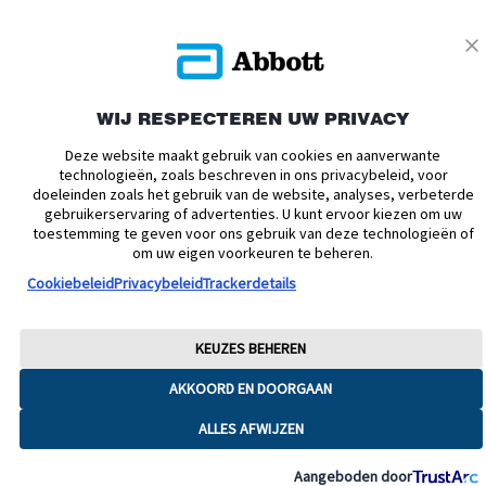
Privacybeleid
Actievoorwaarden
Algemene Voorwaarden
Leveringsvoorwaarden
Cookiebeleid
Facebookbeleid
WIJ RESPECTEREN UW PRIVACY
Toegankelijkheidsverklaring
Disclaimers
Deze website maakt gebruik van cookies en aanverwante
Verklaring inzake Dataverordening
Cookie Voorkeursinstellingen
technologieën, zoals beschreven in ons privacybeleid, voor
doeleinden zoals het gebruik van de website, analyses, verbeterde
© 2026 Abbott. Alle rechten voorbehouden. Libre, het vlinder logo, de vorm
gebruikerservaring of advertenties. U kunt ervoor kiezen om uw
van de sensor, de kleur geel en gerelateerde merkaanduidingen zijn
toestemming te geven voor ons gebruik van deze technologieën of
intellectueel eigendom van Abbott. Android en Google Play zijn
om uw eigen voorkeuren te beheren.
handelsmerken van Google LLC. iPhone en App Store zijn handelsmerken
van Apple Inc. Andere handelsmerken zijn eigendom van hun
Cookiebeleid
Privacybeleid
Trackerdetails
respectievelijke eigenaren. Afbeeldingen zijn enkel ter illustratie. Het betreft
geen echte patiënt of zorgverlener. Deze informatie is enkel bedoeld voor
inwoners van Nederland. ADC-76851 v8
KEUZES BEHEREN
AKKOORD EN DOORGAAN
ALLES AFWIJZEN
Aangeboden door