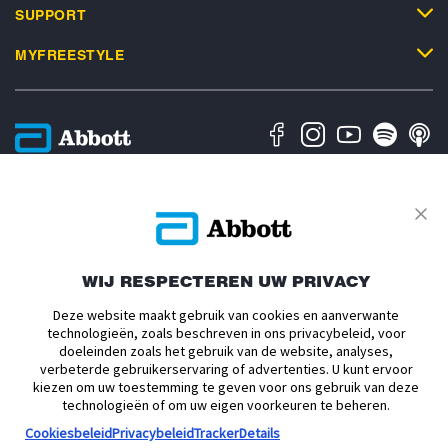
SUPPORT
MYFREESTYLE
Privacybeleid
Algemene Gebruiksvoorwaarden
Algemene Verkoopsvoorwaarden
Over Abbott
Cookiesbeleid
Toegankelijkheidsverklaring
Verklaring inzake Dataverordening
Cookie Voorkeursinstellingen
WIJ RESPECTEREN UW PRIVACY
Deze website maakt gebruik van cookies en aanverwante
ADC-2693186 v1.0 Copyright © 2026 Abbott. De sensorbehuizing,
technologieën, zoals beschreven in ons privacybeleid, voor
FreeStyle, Libre, en gerelateerde merkaanduidingen zijn eigendom van
doeleinden zoals het gebruik van de website, analyses,
Abbott. mylife et YpsoPump zijn handelsmerken van Ypsomed AG. CamAPS
verbeterde gebruikerservaring of advertenties. U kunt ervoor
is een geregistreerd handelsmerk van Camdiab Ltd. Omnipod en het
Omnipod-logo zijn geregistreerde handelsmerken van Insulet Corporation en
kiezen om uw toestemming te geven voor ons gebruik van deze
worden met toestemming gebruikt. Tandem Diabetes Care, Tandem logos,
technologieën of om uw eigen voorkeuren te beheren.
Control-IQ+, t:slim, t:slim X2, Tandem t:slim Mobile App and Tandem Source
Cookiesbeleid
Privacybeleid
TrackerDetails
zijn geregistreerde handelsmerken of handelsmerken van Tandem Diabetes