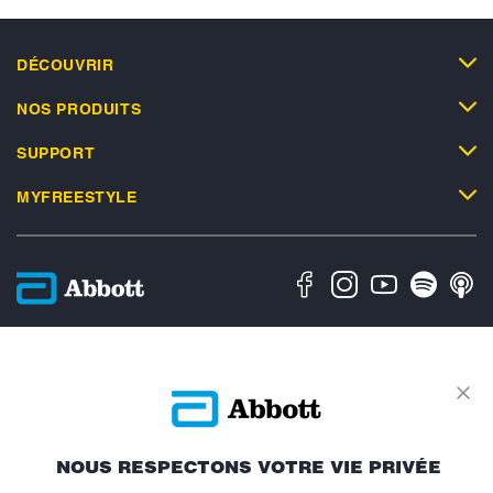
DÉCOUVRIR
NOS PRODUITS
SUPPORT
MYFREESTYLE
Politique en matière de vie privée
Conditions d'utilisation
Conditions générales de vente
Déclaration d'accessibilité
À propos d'Abbott
Politique relative aux cookies
Avis relatif au règlement sur les données
Préférences de cookies
NOUS RESPECTONS VOTRE VIE PRIVÉE
ADC-2693186 v1.0 Copyright © 2026 Abbott. Le boîtier du capteur,