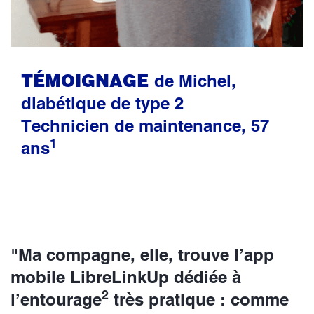
TÉMOIGNAGE
de Michel,
diabétique de type 2
Technicien de maintenance, 57
1
ans
"Ma compagne, elle, trouve l’app
mobile LibreLinkUp dédiée à
2
l’entourage
très pratique : comme