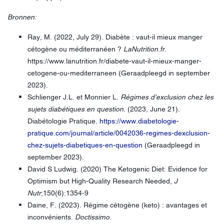
Bronnen:
Ray, M. (2022, July 29). Diabète : vaut-il mieux manger
cétogène ou méditerranéen ?
LaNutrition.fr
.
https://www.lanutrition.fr/diabete-vaut-il-mieux-manger-
cetogene-ou-mediterraneen (Geraadpleegd in september
2023).
Schlienger
J.L. et Monnier L.
Régimes d’exclusion chez les
sujets diabétiques en question
. (2023, June 21).
Diabétologie Pratique.
https://www.diabetologie-
pratique.com/journal/article/0042036-regimes-dexclusion-
chez-sujets-diabetiques-en-question
(Geraadpleegd in
september 2023).
David S Ludwig. (2020) The Ketogenic Diet: Evidence for
Optimism but High-Quality Research Needed,
J
Nutr
;150(6):1354-9
Daine, F. (2023). Régime cétogène (keto) : avantages et
inconvénients.
Doctissimo
.