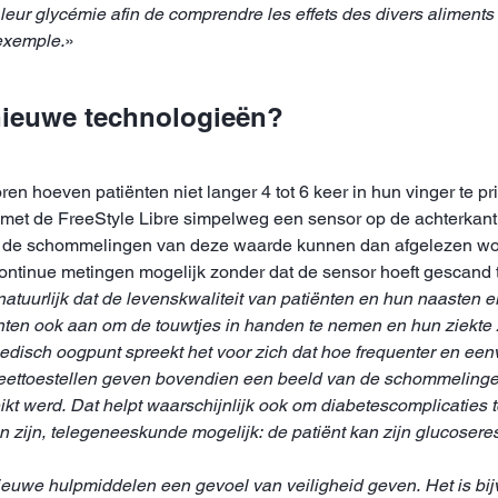
e leur glycémie afin de comprendre les effets des divers aliment
exemple.
»
nieuwe technologieën?
 hoeven patiënten niet langer 4 tot 6 keer in hun vinger te pr
 met de FreeStyle Libre simpelweg een sensor op de achterkan
en de schommelingen van deze waarde kunnen dan afgelezen w
continue metingen mogelijk zonder dat de sensor hoeft gescand
tuurlijk dat de levenskwaliteit van patiënten en hun naasten er
ten ook aan om de touwtjes in handen te nemen en hun ziekte ze
disch oogpunt spreekt het voor zich dat hoe frequenter en eenvo
 meettoestellen geven bovendien een beeld van de schommeling
ikt werd. Dat helpt waarschijnlijk ook om diabetescomplicaties
zijn, telegeneeskunde mogelijk: de patiënt kan zijn glucosere
uwe hulpmiddelen een gevoel van veiligheid geven. Het is bijv