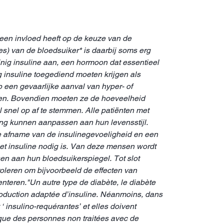
 een invloed heeft op de keuze van de
 van de bloedsuiker* is daarbij soms erg
inig insuline aan, een hormoon dat essentieel
g insuline toegediend moeten krijgen als
 een gevaarlijke aanval van hyper- of
den. Bovendien moeten ze de hoeveelheid
 snel op af te stemmen. Alle patiënten met
ing kunnen aanpassen aan hun levensstijl.
 de afname van de insulinegevoeligheid en een
et insuline nodig is. Van deze mensen wordt
sen aan hun bloedsuikerspiegel. Tot slot
leren om bijvoorbeeld de effecten van
teren."Un autre type de diabète, le diabète
 production adaptée d’insuline. Néanmoins, dans
‘ insulino-requérantes’ et elles doivent
e que des personnes non traitées avec de