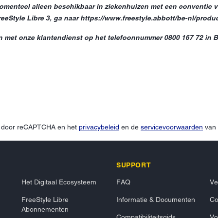
omenteel alleen beschikbaar in ziekenhuizen met een conventie vo
eStyle Libre 3, ga naar https://www.freestyle.abbott/be-nl/product
et onze klantendienst op het telefoonnummer 0800 167 72 in Belg
d door reCAPTCHA en het
privacybeleid
en de
servicevoorwaarden
van 
SUPPORT
Het Digitaal Ecosysteem
FAQ
Ve
FreeStyle Libre
Informatie & Documenten
Co
Abonnementen
Compatibiliteitsgids
Vo