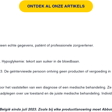
ONTDEK AL ONZE ARTIKELS
 Geen echte gegevens, patiënt of professionele zorgverlener.
. Hypoglykemie: tekort aan suiker in de bloedbaan.
3. De geïnterviewde persoon ontving geen producten of vergoeding in r
voor het vaststellen van een diagnose of een medische behandeling. Z
 raadplegen over uw toestand en de juiste medische behandeling. Indiv
België sinds juli 2023. Zoals bij elke productlancering moet Abbo