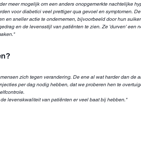
 onder meer mogelijk om een anders onopgemerkte nachtelijke hy
en voor diabetici veel prettiger qua gevoel en symptomen. De
ren en sneller actie te ondernemen, bijvoorbeeld door hun suiker
 gedrag en de levensstijl van patiënten te zien. Ze 'durven' een n
maken."
en?
n mensen zich tegen verandering. De ene al wat harder dan de a
njecties per dag nodig hebben, dat we proberen hen te overtuige
lfcontrole.
de levenskwaliteit van patiënten er veel baat bij hebben."