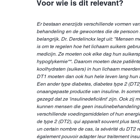
Voor wie is dit relevant?
Er bestaan enerzijds verschillende vormen van 
behandeling en de gewoontes die de persoon 
belangrijk. Dr. Derdelinckx legt uit: "Mensen 
is om te regelen hoe het lichaam suikers gebru
medicijn. Ze moeten ook elke dag hun suikersp
hypoglykemie**. Daarom moeten deze patiënte
koolhydraten (suikers) in hun lichaam meerder
DT1 moeten dan ook hun hele leven lang hun b
Een ander type diabetes, diabetes type 2 (DT2)
onaangepaste productie van insuline. In sommi
gezegd dat ze 'insulinedeficiënt' zijn. Ook zij
kunnen mensen die geen insulinebehandeling k
verschillende voedingsmiddelen of hun energie
de type 2 (DT2), qui apparaît souvent plus tard
un certain nombre de cas, la sévérité du DT2 re
également pouvoir adapter leur traitement insul