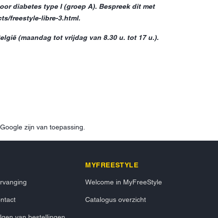
or diabetes type I (groep A). Bespreek dit met
s/freestyle-libre-3.html.
ië (maandag tot vrijdag van 8.30 u. tot 17 u.).
Google zijn van toepassing.
MYFREESTYLE
rvanging
Welcome in MyFreeStyle
ntact
Catalogus overzicht
lgen van bestellingen