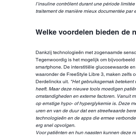
l’insuline contrôlent durant une période limité
traitement de manière mieux documentée par 
Welke voordelen bieden de 
Dankzij technologieën met zogenaamde sensoren
Tegenwoordig is het mogelijk om bijvoorbeeld
smartphone. De interstitiële glucosewaarde 
waaronder de FreeStyle Libre 3, maken zelfs 
Derdelinckx uit.
"Het gebruiksgemak betekent na
heeft. Maar deze nieuwe tools moedigen patiën
omstandigheden en externe factoren. Vanuit me
op ernstige hypo- of hyperglykemie is. Deze
uren en van de duur dat een streefwaarde bere
technologieën en de apps die ermee verbonden 
erg snel opvolgen.
Voor patiënten en hun naasten kunnen deze nie