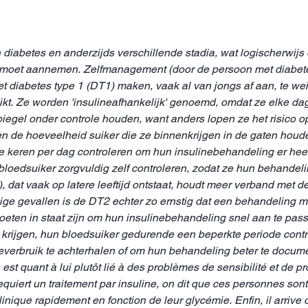
diabetes en anderzijds verschillende stadia, wat logischerwijs
moet aannemen. Zelfmanagement (door de persoon met diabetes)
met diabetes type 1 (DT1) maken, vaak al van jongs af aan, te we
ikt. Ze worden 'insulineafhankelijk' genoemd, omdat ze elke da
iegel onder controle houden, want anders lopen ze het risico op
n de hoeveelheid suiker die ze binnenkrijgen in de gaten hou
e keren per dag controleren om hun insulinebehandeling er heel
loedsuiker zorgvuldig zelf controleren, zodat ze hun behandel
, dat vaak op latere leeftijd ontstaat, houdt meer verband met
ge gevallen is de DT2 echter zo ernstig dat een behandeling m
 moeten in staat zijn om hun insulinebehandeling snel aan te pas
rijgen, hun bloedsuiker gedurende een beperkte periode contro
verbruik te achterhalen of om hun behandeling beter te documen
, est quant à lui plutôt lié à des problèmes de sensibilité et de
quiert un traitement par insuline, on dit que ces personnes sont 
inique rapidement en fonction de leur glycémie. Enfin, il arriv