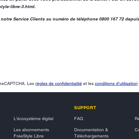
tyle-libre-3.html.
r notre Service Clients au numéro de téléphone 0800 167 72 depuis
ar reCAPTCHA. Les
règles de confidentialité
et les
conditions d’utilisation
SUPPORT
L'écosystème digital
FAQ
R
Les abonnements
Documentation &
Co
FreeStyle Libre
Téléchargements