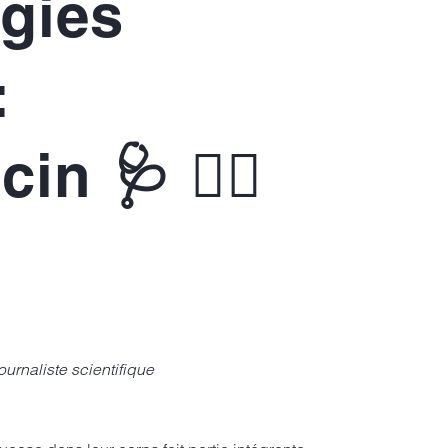
gies
:
n 🩺 👨‍⚕️
urnaliste scientifique