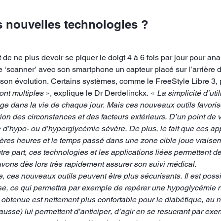
s nouvelles technologies ?
 de ne plus devoir se piquer le doigt 4 à 6 fois par jour pour ana
de ‘scanner’ avec son smartphone un capteur placé sur l’arrière d
que son évolution. Certains systèmes, comme le FreeStyle Libre 
ont multiples
», explique le Dr Derdelinckx. «
La simplicité d’ut
age dans la vie de chaque jour. Mais ces nouveaux outils favorise
tion des circonstances et des facteurs extérieurs. D’un point de 
ue d’hypo- ou d’hyperglycémie sévère. De plus, le fait que ces 
nières heures et le temps passé dans une zone cible joue vrais
re part, ces technologies et les applications liées permettent de
uvons dès lors très rapidement assurer son suivi médical.
, ces nouveaux outils peuvent être plus sécurisants. Il est pos
sse, ce qui permettra par exemple de repérer une hypoglycémie 
e obtenue est nettement plus confortable pour le diabétique, au 
ausse) lui permettent d’anticiper, d’agir en se resucrant par ex