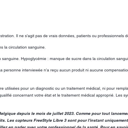
stration. Il ne s'agit pas de vrais données, patients ou professionnels d
s la circulation sanguine.
n sanguine. Hypoglycémie : manque de sucre dans la circulation sangu
. La personne interviewée n’a reçu aucun produit ni aucune compensati
re utilisées pour un diagnostic ou un traitement médical, ni pour rempla
ualifié concernant votre état et le traitement médical approprié. Les s
Belgique depuis le mois de juillet 2023. Comme pour tout lancemen
s. Les capteurs FreeStyle Libre 3 sont pour l'instant uniquement
lez en parler avec votre professionnel de la santé. Pour en savoir