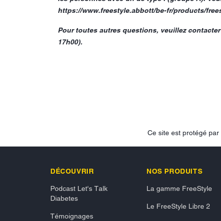
https://www.freestyle.abbott/be-fr/products/frees
Pour toutes autres questions, veuillez contacte
17h00).
Ce site est protégé p
DÉCOUVRIR
NOS PRODUITS
Podcast Let's Talk
La gamme FreeStyle
Diabetes
Le FreeStyle Libre 2
Témoignages