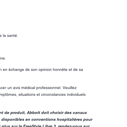
e la santé.
ine.
on en échange de son opinion honnête et de sa
cer un avis médical professionnel. Veuillez
ymptômes, situations et circonstances individuels
t de produit, Abbott doit choisir des canaux
 disponibles en conventions hospitalières pour
 plus sur le FreeStyle Libre 3, rendez-vous sur