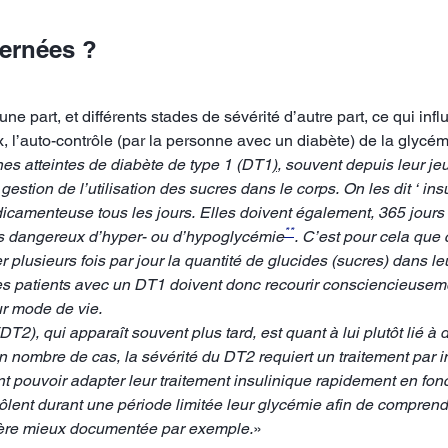
ernées ?
une part, et différents stades de sévérité d’autre part, ce qui in
, l’auto-contrôle (par la personne avec un diabète) de la glycém
es atteintes de diabète de type 1 (DT1
)
, souvent depuis leur je
estion de l’utilisation des sucres dans le corps. On les dit ‘ in
édicamenteuse tous les jours. Elles doivent également, 365 jours
**
es dangereux d’hyper- ou d’hypoglycémie
. C’est pour cela que 
ier plusieurs fois par jour la quantité de glucides (sucres) dans 
les patients avec un DT1 doivent donc recourir consciencieuseme
eur mode de vie.
DT2), qui apparaît souvent plus tard, est quant à lui plutôt lié à
 nombre de cas, la sévérité du DT2 requiert un traitement par in
t pouvoir adapter leur traitement insulinique rapidement en fonct
rôlent durant une période limitée leur glycémie afin de comprend
nière mieux documentée par exemple.
»