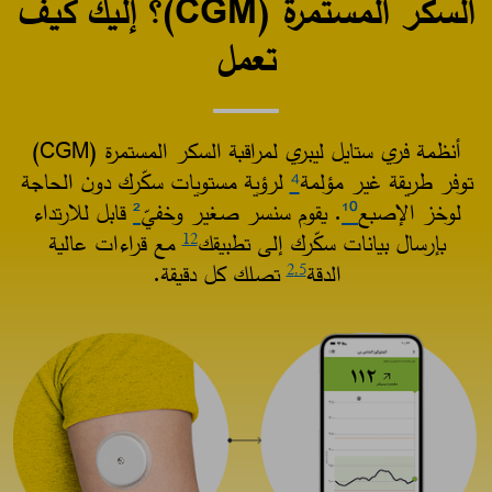
السكر المستمرة (CGM)؟ إليك كيف
تعمل​
أنظمة فري ستايل ليبري لمراقبة السكر المستمرة (CGM)
توفر طريقة غير مؤلمة
⁴
لرؤية مستويات سكّرك دون الحاجة
لوخز الإصبع
¹⁰
. يقوم سنسر صغير وخفيّ
²
قابل للارتداء
بإرسال بيانات سكّرك إلى تطبيقك
مع قراءات عالية
12
الدقة
تصلك كل دقيقة.​
2
,5