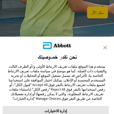
سجّل الآن​
نحن نقدر خصوصيتك
تواصل معنا
يستخدم هذا الموقع ملفات تعريف الارتباط الأولى و/أو الطرف الثالث
إخلاء المسؤولية والمراجع
والتقنيات ذات الصلة، كما هو موضح في سياسة ملفات تعريف الارتباط
الخاصة بنا، لأغراض قد تشمل تشغيل الموقع أو التحليلات أو تجربة
المستخدم المحسنة أو الإعلان. يمكنك اختيار الموافقة على استخدامنا
خريطة الموقع
لجميع ملفات تعريف الارتباط بالنقر فوق Accept All "قبول الكل"، أو
رفض استخدامها بالنقر فوق Reject All "رفض الكل" (باستثناء ملفات
تعريف الارتباط المطلوبة، والتي لا يمكن رفضها) أو إدارة تفضيلاتك
الخاصة عن طريق النقر فوق Manage Choices "إدارة الخيارات".
إدارة الاختيارات