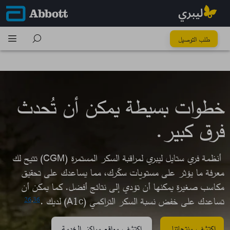
كُل خطوة تِفرق
طلب التوصيل
خطوات بسيطة يمكن أن تُحدث
فرق كبير.​
أنظمة فري ستايل ليبري لمراقبة السكر المستمرة (CGM) تتيح لك
معرفة ما يؤثر على مستويات سكّرك، مما يساعدك على تحقيق
مكاسب صغيرة يمكنها أن تؤدي إلى نتائج أفضل. كما يمكن أن
تساعدك على خفض نسبة السكر التراكمي (A1c) لديك .
26
,
36
اكتشف منتجاتنا
اكتشف مواقع مراكز الخدمة