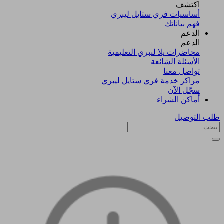
اكتشف​
أساسيات فري ستايل ليبري
فهم بياناتك
الدعم
الدعم
محاضرات يلا ليبري التعليمية
الأسئلة الشائعة
تواصل معنا
مراكز خدمة فري ستايل ليبري
سجّل الآن​
أماكن الشراء
طلب التوصيل