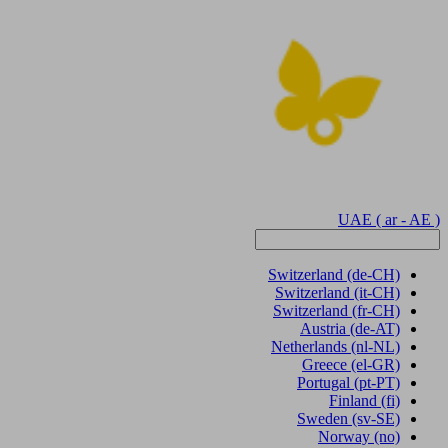
UAE
( ar - AE )
Switzerland
(de-CH)
Switzerland
(it-CH)
Switzerland
(fr-CH)
Austria
(de-AT)
Netherlands
(nl-NL)
Greece
(el-GR)
Portugal
(pt-PT)
Finland
(fi)
Sweden
(sv-SE)
Norway
(no)