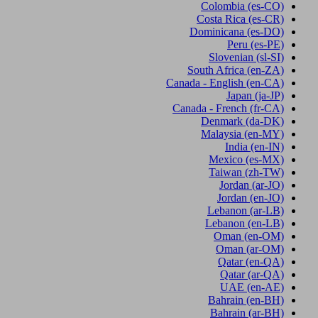
Colombia
(es-CO)
Costa Rica
(es-CR)
Dominicana
(es-DO)
Peru
(es-PE)
Slovenian
(sl-SI)
South Africa
(en-ZA)
Canada - English
(en-CA)
Japan
(ja-JP)
Canada - French
(fr-CA)
Denmark
(da-DK)
Malaysia
(en-MY)
India
(en-IN)
Mexico
(es-MX)
Taiwan
(zh-TW)
Jordan
(ar-JO)
Jordan
(en-JO)
Lebanon
(ar-LB)
Lebanon
(en-LB)
Oman
(en-OM)
Oman
(ar-OM)
Qatar
(en-QA)
Qatar
(ar-QA)
UAE
(en-AE)
Bahrain
(en-BH)
Bahrain
(ar-BH)