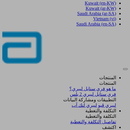
Kuwait
(en-KW)
Kuwait
(ar-KW)
Saudi Arabia
(ar-SA)
Vietnam
(vi)
Saudi Arabia
(en-SA)
المنتجات
المنتجات
ما هو فري ستايل ليبري؟
فري ستايل ليبري 2 بلس​
التطبيقات ومشاركة البيانات
ليبري ڤيو
ليبري لنك آب
التكلفة والتغطية
التكلفة والتغطية
تفاصيل التكلفة والتغطية
اكتشف​