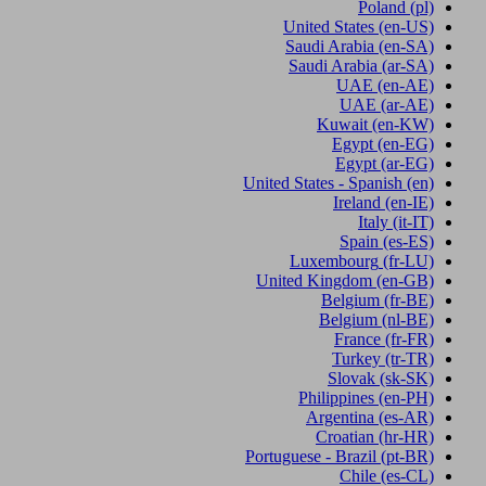
Poland
(pl)
United States
(en-US)
Saudi Arabia
(en-SA)
Saudi Arabia
(ar-SA)
UAE
(en-AE)
UAE
(ar-AE)
Kuwait
(en-KW)
Egypt
(en-EG)
Egypt
(ar-EG)
United States - Spanish
(en)
Ireland
(en-IE)
Italy
(it-IT)
Spain
(es-ES)
Luxembourg
(fr-LU)
United Kingdom
(en-GB)
Belgium
(fr-BE)
Belgium
(nl-BE)
France
(fr-FR)
Turkey
(tr-TR)
Slovak
(sk-SK)
Philippines
(en-PH)
Argentina
(es-AR)
Croatian
(hr-HR)
Portuguese - Brazil
(pt-BR)
Chile
(es-CL)