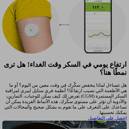
ارتفاع يومي في السكر وقت الغداء! هل ترى
نمطًا هنا؟
هل تتساءل لماذا ينخفض سكّرك في وقت معين من اليوم؟ أو ما
هي الأطعمة التي تسبب ارتفاعًا؟ أنظمة فري ستايل ليبري لمراقبة
السكر المستمرة (CGM) تعرض لك كيف يمكن للوجبات، التمارين،
والأدوية أن تؤثر على مستوى سكّرك. هذه الأنماط الفريدة يمكن أن
تساعدك على التعرف على ما تقوم به بشكل صحيح والمجالات التي
يمكنك تحسينها. ​
احصل على التفاصيل