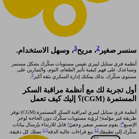
3
2
سنسر صغير
، مريح
، وسهل الاستخدام.
أنظمة فري ستايل ليبري تقيس مستويات سكّرك بشكل مستمر
وتساعدك على فهم كيفية تأثير الطعام، النوم، والتمارين على
5
مستوى سكّرك. بذلك يمكنك إدارة السكري بثقة أكبر
. ​
أول تجربة لك مع أنظمة مراقبة السكر
المستمرة (CGM)؟ إليك كيف تعمل​
أنظمة فري ستايل ليبري لمراقبة السكر المستمرة (CGM) توفر
طريقة غير مؤلمة
⁴
لرؤية مستويات سكّرك دون الحاجة لوخز
الإصبع
¹⁰
. يقوم سنسر صغير وخفيّ
²
قابل للارتداء بإرسال بيانات
2
,5
12
سكّرك إلى تطبيقك
مع قراءات عالية الدقة
تصلك كل دقيقة.​