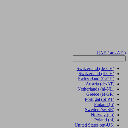
UAE
( ar - AE )
Switzerland
(de-CH)
Switzerland
(it-CH)
Switzerland
(fr-CH)
Austria
(de-AT)
Netherlands
(nl-NL)
Greece
(el-GR)
Portugal
(pt-PT)
Finland
(fi)
Sweden
(sv-SE)
Norway
(no)
Poland
(pl)
United States
(en-US)