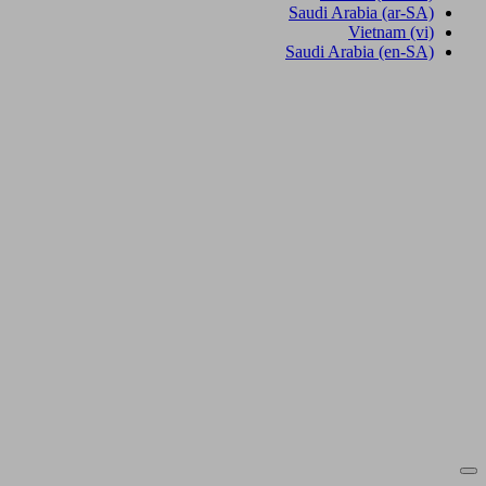
Saudi Arabia
(ar-SA)
Vietnam
(vi)
Saudi Arabia
(en-SA)