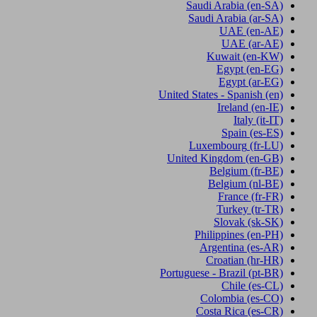
Saudi Arabia
(en-SA)
Saudi Arabia
(ar-SA)
UAE
(en-AE)
UAE
(ar-AE)
Kuwait
(en-KW)
Egypt
(en-EG)
Egypt
(ar-EG)
United States - Spanish
(en)
Ireland
(en-IE)
Italy
(it-IT)
Spain
(es-ES)
Luxembourg
(fr-LU)
United Kingdom
(en-GB)
Belgium
(fr-BE)
Belgium
(nl-BE)
France
(fr-FR)
Turkey
(tr-TR)
Slovak
(sk-SK)
Philippines
(en-PH)
Argentina
(es-AR)
Croatian
(hr-HR)
Portuguese - Brazil
(pt-BR)
Chile
(es-CL)
Colombia
(es-CO)
Costa Rica
(es-CR)