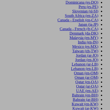
Dominicana
(es-DO)
Peru
(es-PE)
Slovenian
(sl-SI)
South Africa
(en-ZA)
Canada - English
(en-CA)
Japan
(ja-JP)
Canada - French
(fr-CA)
Denmark
(da-DK)
Malaysia
(en-MY)
India
(en-IN)
Mexico
(es-MX)
Taiwan
(zh-TW)
Jordan
(ar-JO)
Jordan
(en-JO)
Lebanon
(ar-LB)
Lebanon
(en-LB)
Oman
(en-OM)
Oman
(ar-OM)
Qatar
(en-QA)
Qatar
(ar-QA)
UAE
(en-AE)
Bahrain
(en-BH)
Bahrain
(ar-BH)
Kuwait
(en-KW)
Kuwait
(ar-KW)