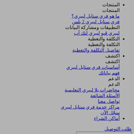
المنتجات
المنتجات
ما هو فري ستايل ليبري؟
فري ستايل ليبري 2 بلس​
التطبيقات ومشاركة البيانات
ليبري ڤيو
ليبري لنك آب
التكلفة والتغطية
التكلفة والتغطية
تفاصيل التكلفة والتغطية
اكتشف​
اكتشف​
أساسيات فري ستايل ليبري
فهم بياناتك
الدعم
الدعم
محاضرات يلا ليبري التعليمية
الأسئلة الشائعة
تواصل معنا
مراكز خدمة فري ستايل ليبري
سجّل الآن​
أماكن الشراء
طلب التوصيل