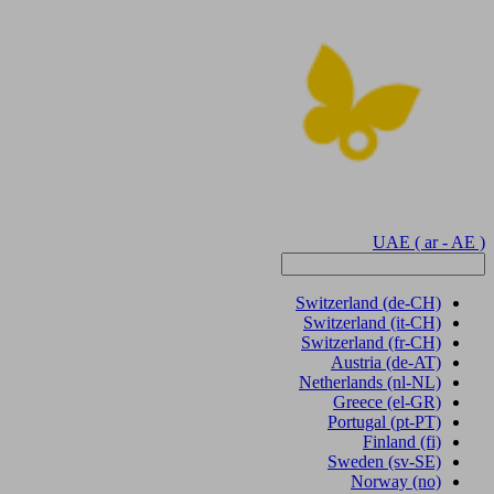
UAE
( ar - AE )
Switzerland
(de-CH)
Switzerland
(it-CH)
Switzerland
(fr-CH)
Austria
(de-AT)
Netherlands
(nl-NL)
Greece
(el-GR)
Portugal
(pt-PT)
Finland
(fi)
Sweden
(sv-SE)
Norway
(no)