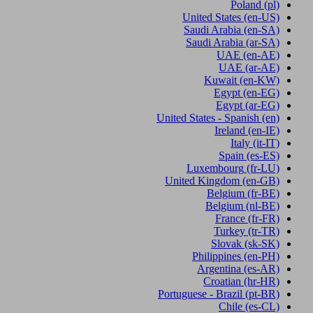
Poland
(pl)
United States
(en-US)
Saudi Arabia
(en-SA)
Saudi Arabia
(ar-SA)
UAE
(en-AE)
UAE
(ar-AE)
Kuwait
(en-KW)
Egypt
(en-EG)
Egypt
(ar-EG)
United States - Spanish
(en)
Ireland
(en-IE)
Italy
(it-IT)
Spain
(es-ES)
Luxembourg
(fr-LU)
United Kingdom
(en-GB)
Belgium
(fr-BE)
Belgium
(nl-BE)
France
(fr-FR)
Turkey
(tr-TR)
Slovak
(sk-SK)
Philippines
(en-PH)
Argentina
(es-AR)
Croatian
(hr-HR)
Portuguese - Brazil
(pt-BR)
Chile
(es-CL)