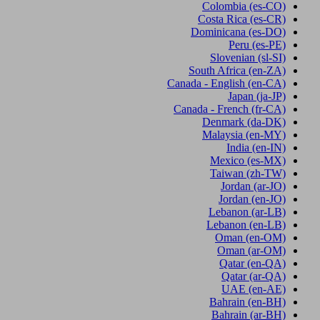
Colombia
(es-CO)
Costa Rica
(es-CR)
Dominicana
(es-DO)
Peru
(es-PE)
Slovenian
(sl-SI)
South Africa
(en-ZA)
Canada - English
(en-CA)
Japan
(ja-JP)
Canada - French
(fr-CA)
Denmark
(da-DK)
Malaysia
(en-MY)
India
(en-IN)
Mexico
(es-MX)
Taiwan
(zh-TW)
Jordan
(ar-JO)
Jordan
(en-JO)
Lebanon
(ar-LB)
Lebanon
(en-LB)
Oman
(en-OM)
Oman
(ar-OM)
Qatar
(en-QA)
Qatar
(ar-QA)
UAE
(en-AE)
Bahrain
(en-BH)
Bahrain
(ar-BH)