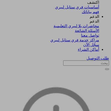
اكتشف​
أساسيات فري ستايل ليبري
فهم بياناتك
الدعم
الدعم
محاضرات يلا ليبري التعليمية
الأسئلة الشائعة
تواصل معنا
مراكز خدمة فري ستايل ليبري
سجّل الآن​
أماكن الشراء
طلب التوصيل