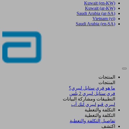
Kuwait
(en-KW)
Kuwait
(ar-KW)
Saudi Arabia
(ar-SA)
Vietnam
(vi)
Saudi Arabia
(en-SA)
المنتجات
المنتجات
ما هو فري ستايل ليبري؟
فري ستايل ليبري 2 بلس​
التطبيقات ومشاركة البيانات
ليبري ڤيو
ليبري لنك آب
التكلفة والتغطية
التكلفة والتغطية
تفاصيل التكلفة والتغطية
اكتشف​