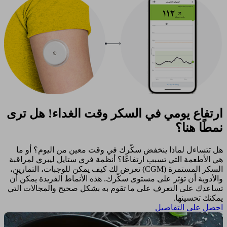
ارتفاع يومي في السكر وقت الغداء! هل ترى
نمطًا هنا؟
هل تتساءل لماذا ينخفض سكّرك في وقت معين من اليوم؟ أو ما
هي الأطعمة التي تسبب ارتفاعًا؟ أنظمة فري ستايل ليبري لمراقبة
السكر المستمرة (CGM) تعرض لك كيف يمكن للوجبات، التمارين،
والأدوية أن تؤثر على مستوى سكّرك. هذه الأنماط الفريدة يمكن أن
تساعدك على التعرف على ما تقوم به بشكل صحيح والمجالات التي
يمكنك تحسينها. ​
احصل على التفاصيل