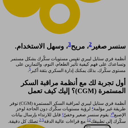
3
2
سنسر صغير
، مريح
، وسهل الاستخدام.
أنظمة فري ستايل ليبري تقيس مستويات سكّرك بشكل مستمر
وتساعدك على فهم كيفية تأثير الطعام، النوم، والتمارين على
5
مستوى سكّرك. بذلك يمكنك إدارة السكري بثقة أكبر
. ​
أول تجربة لك مع أنظمة مراقبة السكر
المستمرة (CGM)؟ إليك كيف تعمل​
أنظمة فري ستايل ليبري لمراقبة السكر المستمرة (CGM) توفر
طريقة غير مؤلمة
⁴
لرؤية مستويات سكّرك دون الحاجة لوخز
الإصبع
¹⁰
. يقوم سنسر صغير وخفيّ
²
قابل للارتداء بإرسال بيانات
2
,5
12
سكّرك إلى تطبيقك
مع قراءات عالية الدقة
تصلك كل دقيقة.​