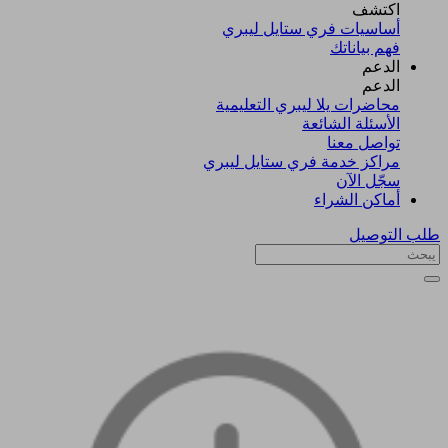
اكتشف​
أساسيات فري ستايل ليبري
فهم بياناتك
الدعم
الدعم
محاضرات يلا ليبري التعليمية
الأسئلة الشائعة
تواصل معنا
مراكز خدمة فري ستايل ليبري
سجّل الآن​
أماكن الشراء
طلب التوصيل