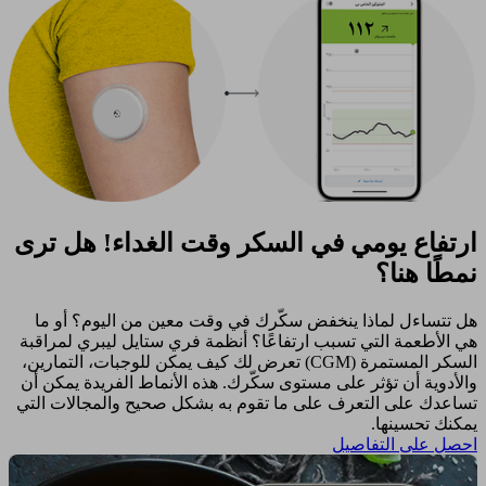
ارتفاع يومي في السكر وقت الغداء! هل ترى
نمطًا هنا؟
هل تتساءل لماذا ينخفض سكّرك في وقت معين من اليوم؟ أو ما
هي الأطعمة التي تسبب ارتفاعًا؟ أنظمة فري ستايل ليبري لمراقبة
السكر المستمرة (CGM) تعرض لك كيف يمكن للوجبات، التمارين،
والأدوية أن تؤثر على مستوى سكّرك. هذه الأنماط الفريدة يمكن أن
تساعدك على التعرف على ما تقوم به بشكل صحيح والمجالات التي
يمكنك تحسينها. ​
احصل على التفاصيل