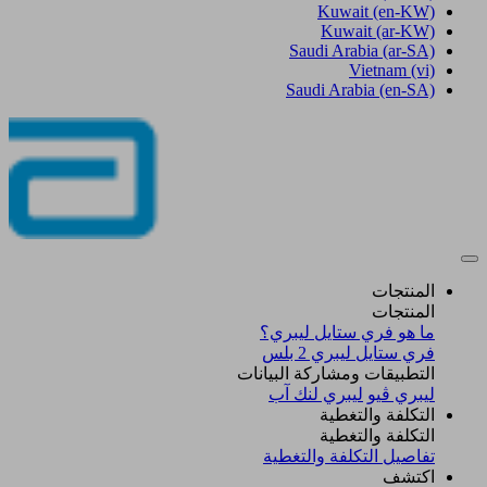
Kuwait
(en-KW)
Kuwait
(ar-KW)
Saudi Arabia
(ar-SA)
Vietnam
(vi)
Saudi Arabia
(en-SA)
المنتجات
المنتجات
ما هو فري ستايل ليبري؟
فري ستايل ليبري 2 بلس​
التطبيقات ومشاركة البيانات
ليبري ڤيو
ليبري لنك آب
التكلفة والتغطية
التكلفة والتغطية
تفاصيل التكلفة والتغطية
اكتشف​