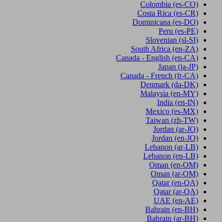
Colombia
(es-CO)
Costa Rica
(es-CR)
Dominicana
(es-DO)
Peru
(es-PE)
Slovenian
(sl-SI)
South Africa
(en-ZA)
Canada - English
(en-CA)
Japan
(ja-JP)
Canada - French
(fr-CA)
Denmark
(da-DK)
Malaysia
(en-MY)
India
(en-IN)
Mexico
(es-MX)
Taiwan
(zh-TW)
Jordan
(ar-JO)
Jordan
(en-JO)
Lebanon
(ar-LB)
Lebanon
(en-LB)
Oman
(en-OM)
Oman
(ar-OM)
Qatar
(en-QA)
Qatar
(ar-QA)
UAE
(en-AE)
Bahrain
(en-BH)
Bahrain
(ar-BH)