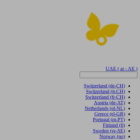
UAE
( ar - AE )
Switzerland
(de-CH)
Switzerland
(it-CH)
Switzerland
(fr-CH)
Austria
(de-AT)
Netherlands
(nl-NL)
Greece
(el-GR)
Portugal
(pt-PT)
Finland
(fi)
Sweden
(sv-SE)
Norway
(no)