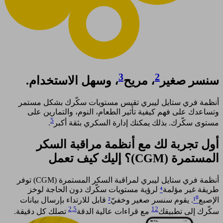
3
2
سنسر صغير
، مريح
، وسهل الاستخدام.
أنظمة فري ستايل ليبري تقيس مستويات سكّرك بشكل مستمر
وتساعدك على فهم كيفية تأثير الطعام، النوم، والتمارين على
5
مستوى سكّرك. بذلك يمكنك إدارة السكري بثقة أكبر
. ​
أول تجربة لك مع أنظمة مراقبة السكر
المستمرة (CGM)؟ إليك كيف تعمل​
أنظمة فري ستايل ليبري لمراقبة السكر المستمرة (CGM) توفر
طريقة غير مؤلمة
⁴
لرؤية مستويات سكّرك دون الحاجة لوخز
الإصبع
¹⁰
. يقوم سنسر صغير وخفيّ
²
قابل للارتداء بإرسال بيانات
2
,5
12
سكّرك إلى تطبيقك
مع قراءات عالية الدقة
تصلك كل دقيقة.​