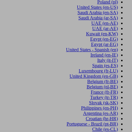
Poland
(pl)
United States
(en-US)
Saudi Arabia
(en-SA)
Saudi Arabia
(ar-SA)
UAE
(en-AE)
UAE
(ar-AE)
Kuwait
(en-KW)
Egypt
(en-EG)
Egypt
(ar-EG)
United States - Spanish
(en)
Ireland
(en-IE)
Italy
(it-IT)
Spain
(es-ES)
Luxembourg
(fr-LU)
United Kingdom
(en-GB)
Belgium
(fr-BE)
Belgium
(nl-BE)
France
(fr-FR)
Turkey
(tr-TR)
Slovak
(sk-SK)
Philippines
(en-PH)
Argentina
(es-AR)
Croatian
(hr-HR)
Portuguese - Brazil
(pt-BR)
Chile
(es-CL)