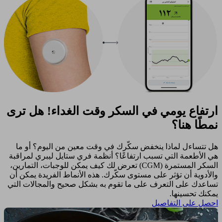
ارتفاع يومي في السكر وقت الغداء! هل ترى
نمطًا هنا؟
هل تتساءل لماذا ينخفض سكّرك في وقت معين من اليوم؟ أو ما
هي الأطعمة التي تسبب ارتفاعًا؟ أنظمة فري ستايل ليبري لمراقبة
السكر المستمرة (CGM) تعرض لك كيف يمكن للوجبات، التمارين،
والأدوية أن تؤثر على مستوى سكّرك. هذه الأنماط الفريدة يمكن أن
تساعدك على التعرف على ما تقوم به بشكل صحيح والمجالات التي
يمكنك تحسينها. ​
احصل على التفاصيل