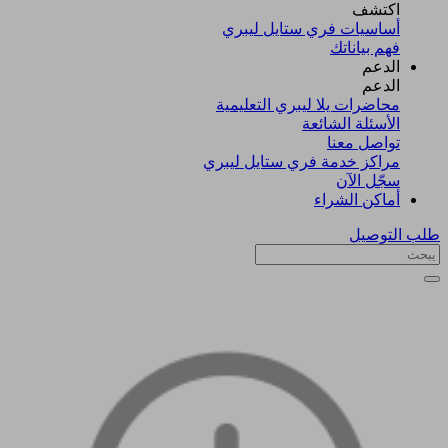
اكتشف​
أساسيات فري ستايل ليبري
فهم بياناتك
الدعم
الدعم
محاضرات يلا ليبري التعليمية
الأسئلة الشائعة
تواصل معنا
مراكز خدمة فري ستايل ليبري
سجّل الآن​
أماكن الشراء
طلب التوصيل