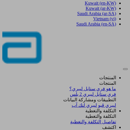
Kuwait
(en-KW)
Kuwait
(ar-KW)
Saudi Arabia
(ar-SA)
Vietnam
(vi)
Saudi Arabia
(en-SA)
المنتجات
المنتجات
ما هو فري ستايل ليبري؟
فري ستايل ليبري 2 بلس​
التطبيقات ومشاركة البيانات
ليبري ڤيو
ليبري لنك آب
التكلفة والتغطية
التكلفة والتغطية
تفاصيل التكلفة والتغطية
اكتشف​