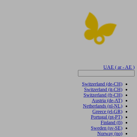
UAE
( ar - AE )
Switzerland
(de-CH)
Switzerland
(it-CH)
Switzerland
(fr-CH)
Austria
(de-AT)
Netherlands
(nl-NL)
Greece
(el-GR)
Portugal
(pt-PT)
Finland
(fi)
Sweden
(sv-SE)
Norway
(no)