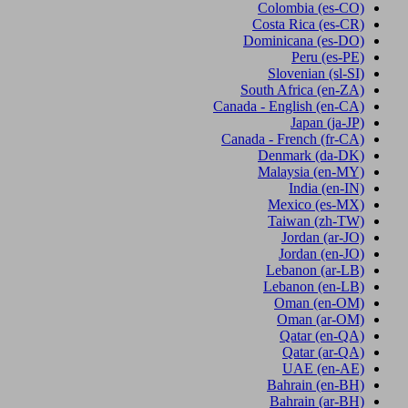
Colombia
(es-CO)
Costa Rica
(es-CR)
Dominicana
(es-DO)
Peru
(es-PE)
Slovenian
(sl-SI)
South Africa
(en-ZA)
Canada - English
(en-CA)
Japan
(ja-JP)
Canada - French
(fr-CA)
Denmark
(da-DK)
Malaysia
(en-MY)
India
(en-IN)
Mexico
(es-MX)
Taiwan
(zh-TW)
Jordan
(ar-JO)
Jordan
(en-JO)
Lebanon
(ar-LB)
Lebanon
(en-LB)
Oman
(en-OM)
Oman
(ar-OM)
Qatar
(en-QA)
Qatar
(ar-QA)
UAE
(en-AE)
Bahrain
(en-BH)
Bahrain
(ar-BH)