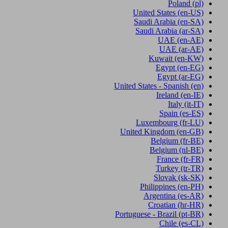
Poland
(pl)
United States
(en-US)
Saudi Arabia
(en-SA)
Saudi Arabia
(ar-SA)
UAE
(en-AE)
UAE
(ar-AE)
Kuwait
(en-KW)
Egypt
(en-EG)
Egypt
(ar-EG)
United States - Spanish
(en)
Ireland
(en-IE)
Italy
(it-IT)
Spain
(es-ES)
Luxembourg
(fr-LU)
United Kingdom
(en-GB)
Belgium
(fr-BE)
Belgium
(nl-BE)
France
(fr-FR)
Turkey
(tr-TR)
Slovak
(sk-SK)
Philippines
(en-PH)
Argentina
(es-AR)
Croatian
(hr-HR)
Portuguese - Brazil
(pt-BR)
Chile
(es-CL)