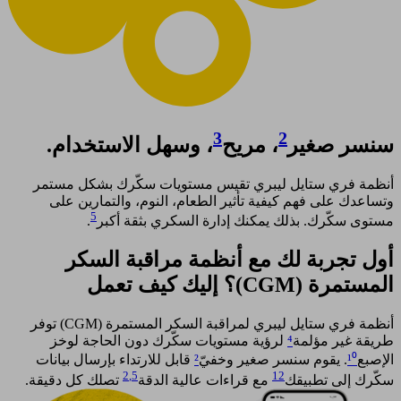
3
2
سنسر صغير
، مريح
، وسهل الاستخدام.
أنظمة فري ستايل ليبري تقيس مستويات سكّرك بشكل مستمر
وتساعدك على فهم كيفية تأثير الطعام، النوم، والتمارين على
5
مستوى سكّرك. بذلك يمكنك إدارة السكري بثقة أكبر
. ​
أول تجربة لك مع أنظمة مراقبة السكر
المستمرة (CGM)؟ إليك كيف تعمل​
أنظمة فري ستايل ليبري لمراقبة السكر المستمرة (CGM) توفر
طريقة غير مؤلمة
⁴
لرؤية مستويات سكّرك دون الحاجة لوخز
الإصبع
¹⁰
. يقوم سنسر صغير وخفيّ
²
قابل للارتداء بإرسال بيانات
2
,5
12
سكّرك إلى تطبيقك
مع قراءات عالية الدقة
تصلك كل دقيقة.​