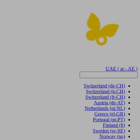
UAE
( ar - AE )
Switzerland
(de-CH)
Switzerland
(it-CH)
Switzerland
(fr-CH)
Austria
(de-AT)
Netherlands
(nl-NL)
Greece
(el-GR)
Portugal
(pt-PT)
Finland
(fi)
Sweden
(sv-SE)
Norway
(no)