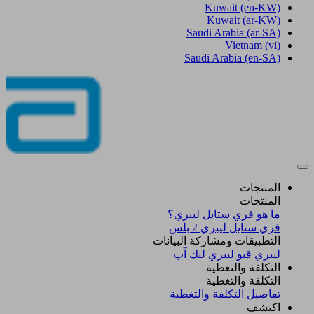
Kuwait
(en-KW)
Kuwait
(ar-KW)
Saudi Arabia
(ar-SA)
Vietnam
(vi)
Saudi Arabia
(en-SA)
المنتجات
المنتجات
ما هو فري ستايل ليبري؟
فري ستايل ليبري 2 بلس​
التطبيقات ومشاركة البيانات
ليبري ڤيو
ليبري لنك آب
التكلفة والتغطية
التكلفة والتغطية
تفاصيل التكلفة والتغطية
اكتشف​