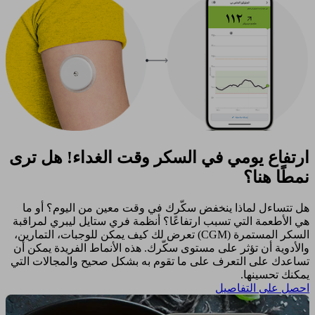
ارتفاع يومي في السكر وقت الغداء! هل ترى
نمطًا هنا؟
هل تتساءل لماذا ينخفض سكّرك في وقت معين من اليوم؟ أو ما
هي الأطعمة التي تسبب ارتفاعًا؟ أنظمة فري ستايل ليبري لمراقبة
السكر المستمرة (CGM) تعرض لك كيف يمكن للوجبات، التمارين،
والأدوية أن تؤثر على مستوى سكّرك. هذه الأنماط الفريدة يمكن أن
تساعدك على التعرف على ما تقوم به بشكل صحيح والمجالات التي
يمكنك تحسينها. ​
احصل على التفاصيل