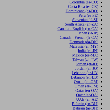
Colombia
(es-CO)
Costa Rica
(es-CR)
Dominicana
(es-DO)
Peru
(es-PE)
Slovenian
(sl-SI)
South Africa
(en-ZA)
Canada - English
(en-CA)
Japan
(ja-JP)
Canada - French
(fr-CA)
Denmark
(da-DK)
Malaysia
(en-MY)
India
(en-IN)
Mexico
(es-MX)
Taiwan
(zh-TW)
Jordan
(ar-JO)
Jordan
(en-JO)
Lebanon
(ar-LB)
Lebanon
(en-LB)
Oman
(en-OM)
Oman
(ar-OM)
Qatar
(en-QA)
Qatar
(ar-QA)
UAE
(en-AE)
Bahrain
(en-BH)
Bahrain
(ar-BH)