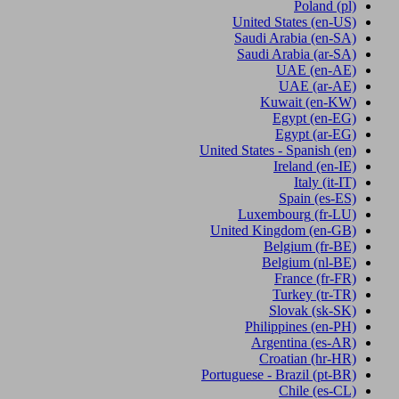
Poland
(pl)
United States
(en-US)
Saudi Arabia
(en-SA)
Saudi Arabia
(ar-SA)
UAE
(en-AE)
UAE
(ar-AE)
Kuwait
(en-KW)
Egypt
(en-EG)
Egypt
(ar-EG)
United States - Spanish
(en)
Ireland
(en-IE)
Italy
(it-IT)
Spain
(es-ES)
Luxembourg
(fr-LU)
United Kingdom
(en-GB)
Belgium
(fr-BE)
Belgium
(nl-BE)
France
(fr-FR)
Turkey
(tr-TR)
Slovak
(sk-SK)
Philippines
(en-PH)
Argentina
(es-AR)
Croatian
(hr-HR)
Portuguese - Brazil
(pt-BR)
Chile
(es-CL)