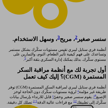
3
2
سنسر صغير
، مريح
، وسهل الاستخدام.
أنظمة فري ستايل ليبري تقيس مستويات سكّرك بشكل مستمر
وتساعدك على فهم كيفية تأثير الطعام، النوم، والتمارين على
5
مستوى سكّرك. بذلك يمكنك إدارة السكري بثقة أكبر
. ​
أول تجربة لك مع أنظمة مراقبة السكر
المستمرة (CGM)؟ إليك كيف تعمل​
أنظمة فري ستايل ليبري لمراقبة السكر المستمرة (CGM) توفر
طريقة غير مؤلمة
⁴
لرؤية مستويات سكّرك دون الحاجة لوخز
الإصبع
¹⁰
. يقوم سنسر صغير وخفيّ
²
قابل للارتداء بإرسال بيانات
2
,5
12
سكّرك إلى تطبيقك
مع قراءات عالية الدقة
تصلك كل دقيقة.​