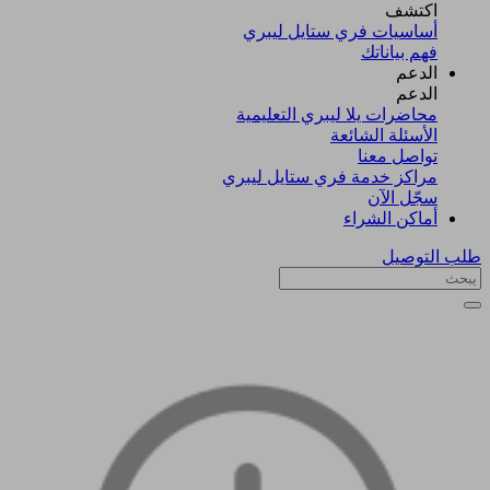
اكتشف​
أساسيات فري ستايل ليبري
فهم بياناتك
الدعم
الدعم
محاضرات يلا ليبري التعليمية
الأسئلة الشائعة
تواصل معنا
مراكز خدمة فري ستايل ليبري
سجّل الآن​
أماكن الشراء
طلب التوصيل