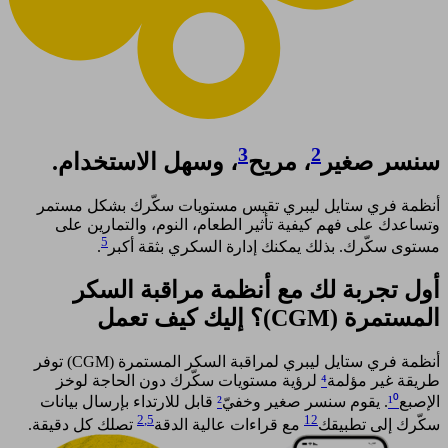
3
2
سنسر صغير
، مريح
، وسهل الاستخدام.
أنظمة فري ستايل ليبري تقيس مستويات سكّرك بشكل مستمر
وتساعدك على فهم كيفية تأثير الطعام، النوم، والتمارين على
5
مستوى سكّرك. بذلك يمكنك إدارة السكري بثقة أكبر
. ​
أول تجربة لك مع أنظمة مراقبة السكر
المستمرة (CGM)؟ إليك كيف تعمل​
أنظمة فري ستايل ليبري لمراقبة السكر المستمرة (CGM) توفر
طريقة غير مؤلمة
⁴
لرؤية مستويات سكّرك دون الحاجة لوخز
الإصبع
¹⁰
. يقوم سنسر صغير وخفيّ
²
قابل للارتداء بإرسال بيانات
2
,5
12
سكّرك إلى تطبيقك
مع قراءات عالية الدقة
تصلك كل دقيقة.​