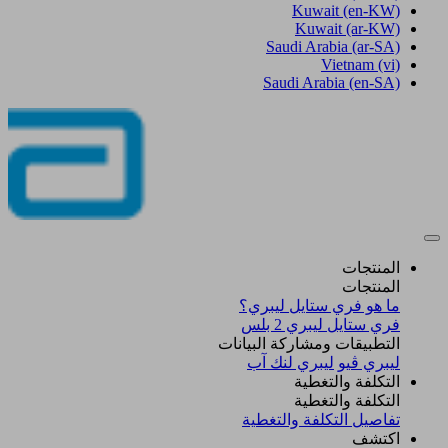
Kuwait
(en-KW)
Kuwait
(ar-KW)
Saudi Arabia
(ar-SA)
Vietnam
(vi)
Saudi Arabia
(en-SA)
المنتجات
المنتجات
ما هو فري ستايل ليبري؟
فري ستايل ليبري 2 بلس​
التطبيقات ومشاركة البيانات
ليبري ڤيو
ليبري لنك آب
التكلفة والتغطية
التكلفة والتغطية
تفاصيل التكلفة والتغطية
اكتشف​