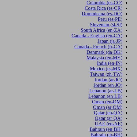
Colombia
(es-CO)
Costa Rica
(es-CR)
Dominicana
(es-DO)
Peru
(es-PE)
Slovenian
(sl-SI)
South Africa
(en-ZA)
Canada - English
(en-CA)
Japan
(ja-JP)
Canada - French
(fr-CA)
Denmark
(da-DK)
Malaysia
(en-MY)
India
(en-IN)
Mexico
(es-MX)
Taiwan
(zh-TW)
Jordan
(ar-JO)
Jordan
(en-JO)
Lebanon
(ar-LB)
Lebanon
(en-LB)
Oman
(en-OM)
Oman
(ar-OM)
Qatar
(en-QA)
Qatar
(ar-QA)
UAE
(en-AE)
Bahrain
(en-BH)
Bahrain
(ar-BH)