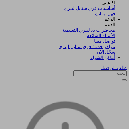
اكتشف​
أساسيات فري ستايل ليبري
فهم بياناتك
الدعم
الدعم
محاضرات يلا ليبري التعليمية
الأسئلة الشائعة
تواصل معنا
مراكز خدمة فري ستايل ليبري
سجّل الآن​
أماكن الشراء
طلب التوصيل