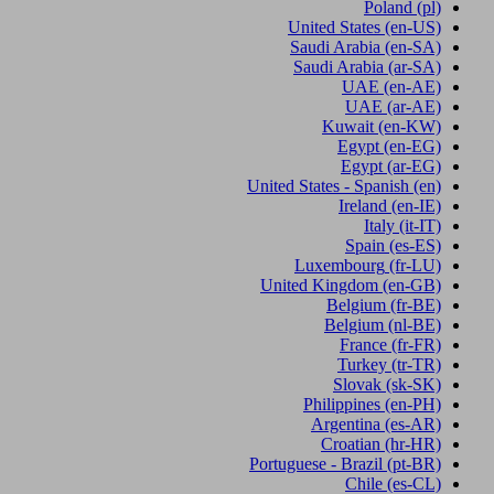
Poland
(pl)
United States
(en-US)
Saudi Arabia
(en-SA)
Saudi Arabia
(ar-SA)
UAE
(en-AE)
UAE
(ar-AE)
Kuwait
(en-KW)
Egypt
(en-EG)
Egypt
(ar-EG)
United States - Spanish
(en)
Ireland
(en-IE)
Italy
(it-IT)
Spain
(es-ES)
Luxembourg
(fr-LU)
United Kingdom
(en-GB)
Belgium
(fr-BE)
Belgium
(nl-BE)
France
(fr-FR)
Turkey
(tr-TR)
Slovak
(sk-SK)
Philippines
(en-PH)
Argentina
(es-AR)
Croatian
(hr-HR)
Portuguese - Brazil
(pt-BR)
Chile
(es-CL)