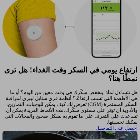
ارتفاع يومي في السكر وقت الغداء! هل ترى
نمطًا هنا؟
هل تتساءل لماذا ينخفض سكّرك في وقت معين من اليوم؟ أو ما
هي الأطعمة التي تسبب ارتفاعًا؟ أنظمة فري ستايل ليبري لمراقبة
السكر المستمرة (CGM) تعرض لك كيف يمكن للوجبات، التمارين،
والأدوية أن تؤثر على مستوى سكّرك. هذه الأنماط الفريدة يمكن أن
تساعدك على التعرف على ما تقوم به بشكل صحيح والمجالات التي
يمكنك تحسينها. ​
احصل على التفاصيل