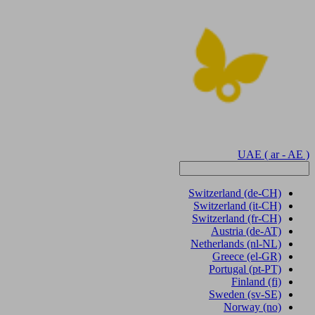
UAE
( ar - AE )
Switzerland
(de-CH)
Switzerland
(it-CH)
Switzerland
(fr-CH)
Austria
(de-AT)
Netherlands
(nl-NL)
Greece
(el-GR)
Portugal
(pt-PT)
Finland
(fi)
Sweden
(sv-SE)
Norway
(no)