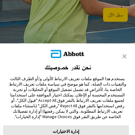
سجّل الآن​
نحن نقدر خصوصيتك
تواصل معنا
يستخدم هذا الموقع ملفات تعريف الارتباط الأولى و/أو الطرف الثالث
إخلاء المسؤولية والمراجع
والتقنيات ذات الصلة، كما هو موضح في سياسة ملفات تعريف الارتباط
الخاصة بنا، لأغراض قد تشمل تشغيل الموقع أو التحليلات أو تجربة
المستخدم المحسنة أو الإعلان. يمكنك اختيار الموافقة على استخدامنا
خريطة الموقع
لجميع ملفات تعريف الارتباط بالنقر فوق Accept All "قبول الكل"، أو
رفض استخدامها بالنقر فوق Reject All "رفض الكل" (باستثناء ملفات
تعريف الارتباط المطلوبة، والتي لا يمكن رفضها) أو إدارة تفضيلاتك
الخاصة عن طريق النقر فوق Manage Choices "إدارة الخيارات".
إدارة الاختيارات