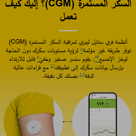
السكر المستمرة (CGM)؟ إليك كيف
تعمل​
أنظمة فري ستايل ليبري لمراقبة السكر المستمرة (CGM)
توفر طريقة غير مؤلمة
⁴
لرؤية مستويات سكّرك دون الحاجة
لوخز الإصبع
¹⁰
. يقوم سنسر صغير وخفيّ
²
قابل للارتداء
بإرسال بيانات سكّرك إلى تطبيقك
مع قراءات عالية
12
الدقة
تصلك كل دقيقة.​
2
,5