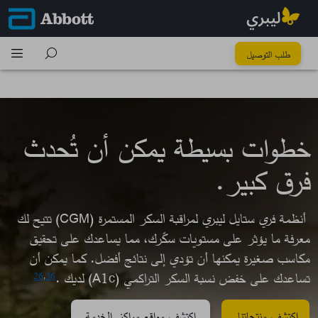
كُل خطوة تِفرق
طلب التوصيل
خطوات بسيطة يمكن أن تُحدث
فرق كبير.​
أنظمة فري ستايل ليبري لمراقبة السكر المستمرة (CGM) تتيح لك
معرفة ما يؤثر على مستويات سكّرك، مما يساعدك على تحقيق
مكاسب صغيرة يمكنها أن تؤدي إلى نتائج أفضل. كما يمكن أن
تساعدك على خفض نسبة السكر التراكمي (A1c) لديك .
26
,
36
اكتشف منتجاتنا
اكتشف مواقع مراكز الخدمة