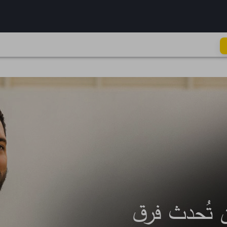
كُل خطوة تِفرق
 تُحدث فرق