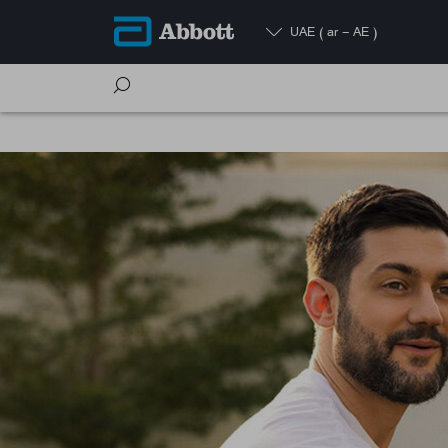
UAE
( ar - AE )