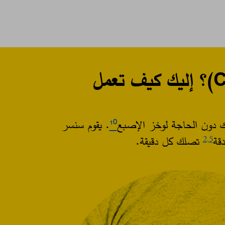
ك دون الحاجة لوخز الإصبع
¹⁰
. يقوم سنسر
قة
تصلك كل دقيقة.​
2
,5