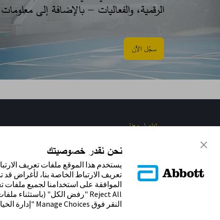
الرقمية، والفعاليات – بالإضافة إلى معلوما
سجّل الآن​
تواصل معنا
نحن نقدر خصوصيتك
يستخدم هذا الموقع ملفات تعريف الارتب
تعريف الارتباط الخاصة بنا، لأغراض قد ت
Reject All "رفض الكل" (باستثنا
النقر فوق Manage Choices "إدارة الخيارات".