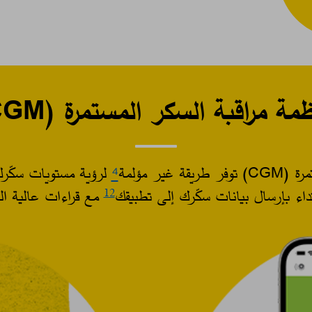
ة السكر المستمرة (CGM)؟ إليك كيف تعمل​
ير مؤلمة
⁴
لرؤية مستويات سكّر
داء بإرسال بيانات سكّرك إلى تطبيقك
مع قراءات عالية الد
12