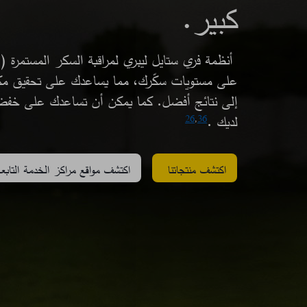
كبير.​
على مستويات سكّرك، مما يساعدك على تحقيق مك
لديك .
26
,
36
اكتشف منتجاتنا
اكتشف مواقع مراكز الخدمة التابعة 