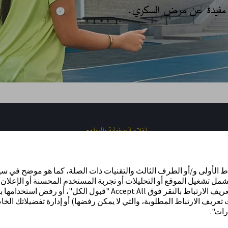
ت مفيدة عن مرض السكري.​
إخلاء المسؤولية والمراجع
اط الأولى و/أو الطرف الثالث والتقنيات ذات الصلة، كما هو موضح في س
شمل تشغيل الموقع أو التحليلات أو تجربة المستخدم المحسنة أو الإعلان. 
الموافقة على استخدامنا لجميع ملفات تعريف الارتباط بالنقر فوق Accept All "قبول الكل"، أو 
ء ملفات تعريف الارتباط المطلوبة، والتي لا يمكن رفضها) أو إدارة تفضيلاتك 