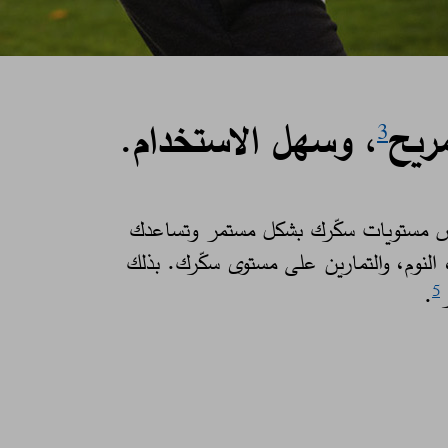
ريح
، وسهل الاستخدام.
3
يس مستويات سكّرك بشكل مستمر وتساعدك
 النوم، والتمارين على مستوى سكّرك. بذلك
ر
. ​
5