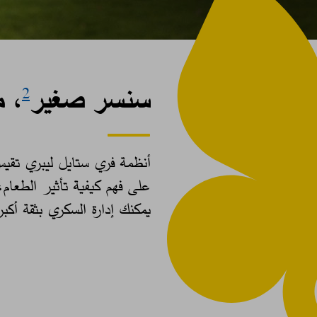
سنسر صغير
، م
2
أنظمة فري ستايل ليبري تق
على فهم كيفية تأثير الطعام،
يمكنك إدارة السكري بثقة أكب