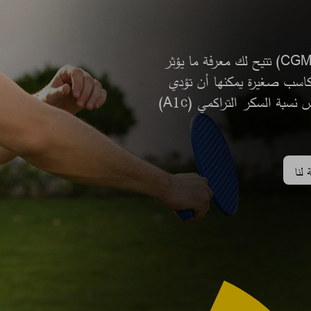
أنظمة فري ستايل ليبري لمراقبة السكر المستمرة (CGM) تتيح لك معرفة ما يؤثر
اسب صغيرة يمكنها أن تؤدي
إلى نتائج أفضل. كما يمكن أن تساعدك على خفض نسبة السكر التراكمي (A1c)
لنا​