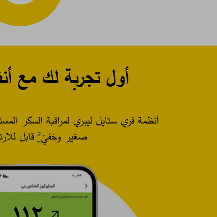
أول تجربة لك مع أنظمة مراقب
أنظمة فري ستايل ليبري لمراقبة السكر المستمرة (CGM) توفر طريقة غ
صغير وخفيّ
²
قابل للارت