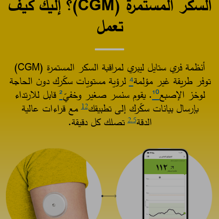
السكر المستمرة (CGM)؟ إليك كيف
تعمل​
أنظمة فري ستايل ليبري لمراقبة السكر المستمرة (CGM)
توفر طريقة غير مؤلمة
⁴
لرؤية مستويات سكّرك دون الحاجة
لوخز الإصبع
¹⁰
. يقوم سنسر صغير وخفيّ
²
قابل للارتداء
بإرسال بيانات سكّرك إلى تطبيقك
مع قراءات عالية
12
الدقة
تصلك كل دقيقة.​
2
,5