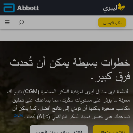
كُل خطوة تِفرق
طلب التوصيل
خطوات بسيطة يمكن أن تُحدث
فرق كبير.​
أنظمة فري ستايل ليبري لمراقبة السكر المستمرة (CGM) تتيح لك
معرفة ما يؤثر على مستويات سكّرك، مما يساعدك على تحقيق
مكاسب صغيرة يمكنها أن تؤدي إلى نتائج أفضل. كما يمكن أن
تساعدك على خفض نسبة السكر التراكمي (A1c) لديك .
26
,
36
اكتشف منتجاتنا
اكتشف مواقع مراكز الخدمة