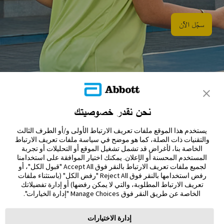
سجّل الآن​
نحن نقدر خصوصيتك
تواصل معنا
يستخدم هذا الموقع ملفات تعريف الارتباط الأولى و/أو الطرف الثالث
إخلاء المسؤولية والمراجع
والتقنيات ذات الصلة، كما هو موضح في سياسة ملفات تعريف الارتباط
الخاصة بنا، لأغراض قد تشمل تشغيل الموقع أو التحليلات أو تجربة
المستخدم المحسنة أو الإعلان. يمكنك اختيار الموافقة على استخدامنا
خريطة الموقع
لجميع ملفات تعريف الارتباط بالنقر فوق Accept All "قبول الكل"، أو
رفض استخدامها بالنقر فوق Reject All "رفض الكل" (باستثناء ملفات
تعريف الارتباط المطلوبة، والتي لا يمكن رفضها) أو إدارة تفضيلاتك
الخاصة عن طريق النقر فوق Manage Choices "إدارة الخيارات".
إدارة الاختيارات