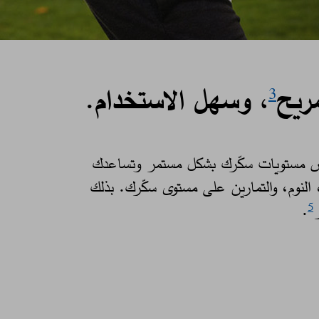
ريح
، وسهل الاستخدام.
3
يس مستويات سكّرك بشكل مستمر وتساعدك
 النوم، والتمارين على مستوى سكّرك. بذلك
ر
. ​
5