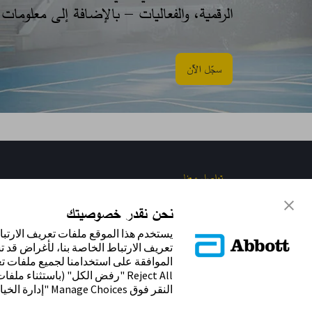
الرقمية، والفعاليات – بالإضافة إلى معلوما
سجّل الآن​
تواصل معنا
نحن نقدر خصوصيتك
يستخدم هذا الموقع ملفات تعريف الارتب
تعريف الارتباط الخاصة بنا، لأغراض قد ت
Reject All "رفض الكل" (باستثنا
النقر فوق Manage Choices "إدارة الخيارات".