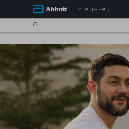
UAE
( ar - AE )