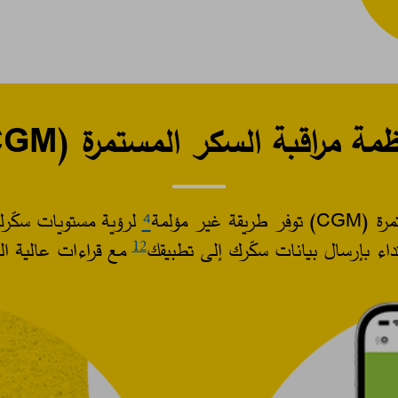
ة السكر المستمرة (CGM)؟ إليك كيف تعمل​
ير مؤلمة
⁴
لرؤية مستويات سكّر
داء بإرسال بيانات سكّرك إلى تطبيقك
مع قراءات عالية الد
12