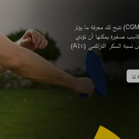
أنظمة فري ستايل ليبري لمراقبة السكر المستمرة (CGM) تتيح لك معرفة ما يؤثر
اسب صغيرة يمكنها أن تؤدي
إلى نتائج أفضل. كما يمكن أن تساعدك على خفض نسبة السكر التراكمي (A1c)
لنا​