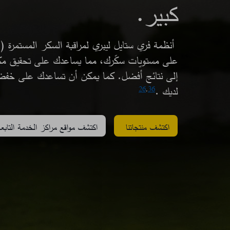
كبير.​
على مستويات سكّرك، مما يساعدك على تحقيق مك
لديك .
26
,
36
اكتشف منتجاتنا
اكتشف مواقع مراكز الخدمة التابعة 