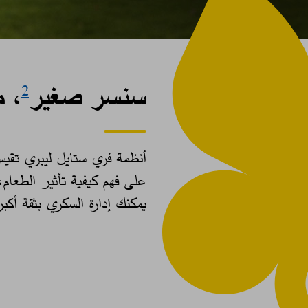
سنسر صغير
، م
2
أنظمة فري ستايل ليبري تق
على فهم كيفية تأثير الطعام،
يمكنك إدارة السكري بثقة أكب