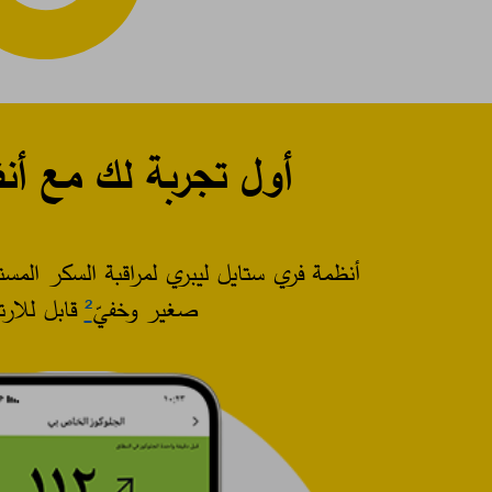
أول تجربة لك مع أنظمة مراقب
أنظمة فري ستايل ليبري لمراقبة السكر المستمرة (CGM) توفر طريقة غ
صغير وخفيّ
²
قابل للارت