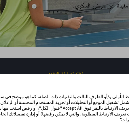
ت مفيدة عن مرض السكري.​
إخلاء المسؤولية والمراجع
اط الأولى و/أو الطرف الثالث والتقنيات ذات الصلة، كما هو موضح في س
شمل تشغيل الموقع أو التحليلات أو تجربة المستخدم المحسنة أو الإعلان. 
الموافقة على استخدامنا لجميع ملفات تعريف الارتباط بالنقر فوق Accept All "قبول الكل"، أو 
ء ملفات تعريف الارتباط المطلوبة، والتي لا يمكن رفضها) أو إدارة تفضيلاتك 