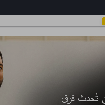
كُل خطوة تِفرق
 تُحدث فرق