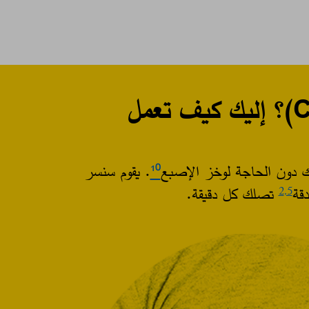
ك دون الحاجة لوخز الإصبع
¹⁰
. يقوم سنسر
قة
تصلك كل دقيقة.​
2
,5