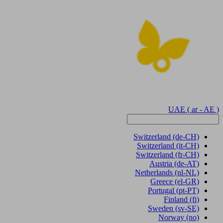
UAE
( ar - AE )
Switzerland
(de-CH)
Switzerland
(it-CH)
Switzerland
(fr-CH)
Austria
(de-AT)
Netherlands
(nl-NL)
Greece
(el-GR)
Portugal
(pt-PT)
Finland
(fi)
Sweden
(sv-SE)
Norway
(no)