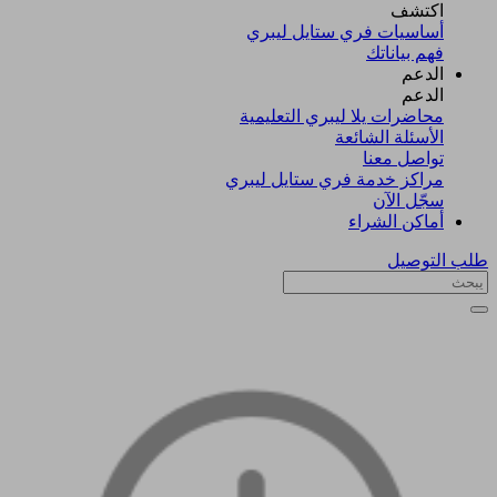
اكتشف​
أساسيات فري ستايل ليبري
فهم بياناتك
الدعم
الدعم
محاضرات يلا ليبري التعليمية
الأسئلة الشائعة
تواصل معنا
مراكز خدمة فري ستايل ليبري
سجّل الآن​
أماكن الشراء
طلب التوصيل