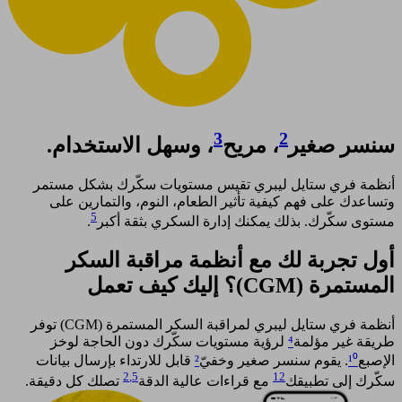
3
2
سنسر صغير
، مريح
، وسهل الاستخدام.
أنظمة فري ستايل ليبري تقيس مستويات سكّرك بشكل مستمر
وتساعدك على فهم كيفية تأثير الطعام، النوم، والتمارين على
5
مستوى سكّرك. بذلك يمكنك إدارة السكري بثقة أكبر
. ​
أول تجربة لك مع أنظمة مراقبة السكر
المستمرة (CGM)؟ إليك كيف تعمل​
أنظمة فري ستايل ليبري لمراقبة السكر المستمرة (CGM) توفر
طريقة غير مؤلمة
⁴
لرؤية مستويات سكّرك دون الحاجة لوخز
الإصبع
¹⁰
. يقوم سنسر صغير وخفيّ
²
قابل للارتداء بإرسال بيانات
2
,5
12
سكّرك إلى تطبيقك
مع قراءات عالية الدقة
تصلك كل دقيقة.​