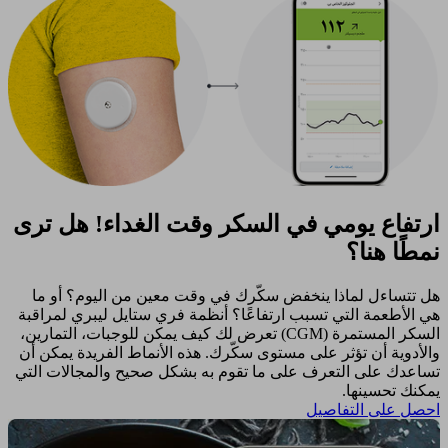
ارتفاع يومي في السكر وقت الغداء! هل ترى
نمطًا هنا؟
هل تتساءل لماذا ينخفض سكّرك في وقت معين من اليوم؟ أو ما
هي الأطعمة التي تسبب ارتفاعًا؟ أنظمة فري ستايل ليبري لمراقبة
السكر المستمرة (CGM) تعرض لك كيف يمكن للوجبات، التمارين،
والأدوية أن تؤثر على مستوى سكّرك. هذه الأنماط الفريدة يمكن أن
تساعدك على التعرف على ما تقوم به بشكل صحيح والمجالات التي
يمكنك تحسينها. ​
احصل على التفاصيل