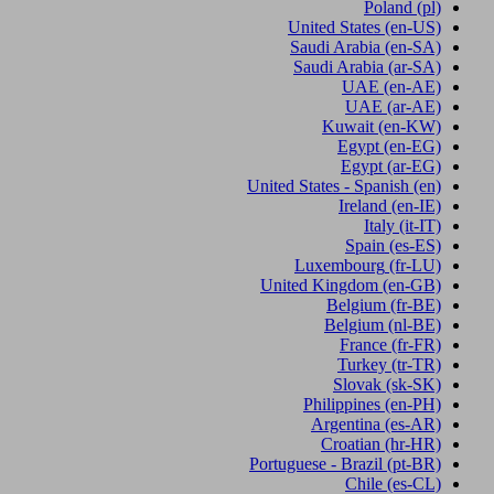
Poland
(pl)
United States
(en-US)
Saudi Arabia
(en-SA)
Saudi Arabia
(ar-SA)
UAE
(en-AE)
UAE
(ar-AE)
Kuwait
(en-KW)
Egypt
(en-EG)
Egypt
(ar-EG)
United States - Spanish
(en)
Ireland
(en-IE)
Italy
(it-IT)
Spain
(es-ES)
Luxembourg
(fr-LU)
United Kingdom
(en-GB)
Belgium
(fr-BE)
Belgium
(nl-BE)
France
(fr-FR)
Turkey
(tr-TR)
Slovak
(sk-SK)
Philippines
(en-PH)
Argentina
(es-AR)
Croatian
(hr-HR)
Portuguese - Brazil
(pt-BR)
Chile
(es-CL)