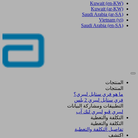
Kuwait
(en-KW)
Kuwait
(ar-KW)
Saudi Arabia
(ar-SA)
Vietnam
(vi)
Saudi Arabia
(en-SA)
المنتجات
المنتجات
ما هو فري ستايل ليبري؟
فري ستايل ليبري 2 بلس​
التطبيقات ومشاركة البيانات
ليبري ڤيو
ليبري لنك آب
التكلفة والتغطية
التكلفة والتغطية
تفاصيل التكلفة والتغطية
اكتشف​