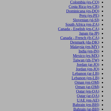
Colombia
(es-CO)
Costa Rica
(es-CR)
Dominicana
(es-DO)
Peru
(es-PE)
Slovenian
(sl-SI)
South Africa
(en-ZA)
Canada - English
(en-CA)
Japan
(ja-JP)
Canada - French
(fr-CA)
Denmark
(da-DK)
Malaysia
(en-MY)
India
(en-IN)
Mexico
(es-MX)
Taiwan
(zh-TW)
Jordan
(ar-JO)
Jordan
(en-JO)
Lebanon
(ar-LB)
Lebanon
(en-LB)
Oman
(en-OM)
Oman
(ar-OM)
Qatar
(en-QA)
Qatar
(ar-QA)
UAE
(en-AE)
Bahrain
(en-BH)
Bahrain
(ar-BH)