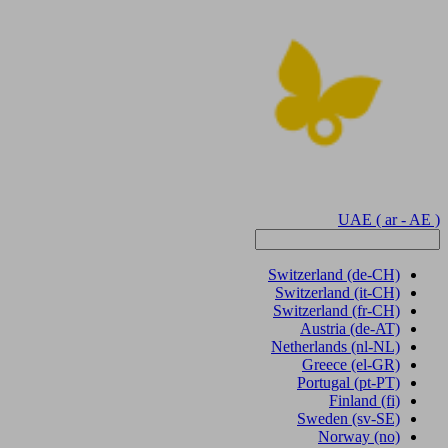
UAE
( ar - AE )
Switzerland
(de-CH)
Switzerland
(it-CH)
Switzerland
(fr-CH)
Austria
(de-AT)
Netherlands
(nl-NL)
Greece
(el-GR)
Portugal
(pt-PT)
Finland
(fi)
Sweden
(sv-SE)
Norway
(no)