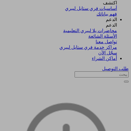
اكتشف​
أساسيات فري ستايل ليبري
فهم بياناتك
الدعم
الدعم
محاضرات يلا ليبري التعليمية
الأسئلة الشائعة
تواصل معنا
مراكز خدمة فري ستايل ليبري
سجّل الآن​
أماكن الشراء
طلب التوصيل