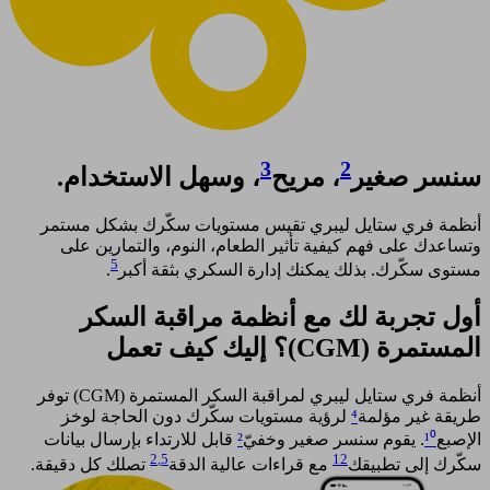
3
2
سنسر صغير
، مريح
، وسهل الاستخدام.
أنظمة فري ستايل ليبري تقيس مستويات سكّرك بشكل مستمر
وتساعدك على فهم كيفية تأثير الطعام، النوم، والتمارين على
5
مستوى سكّرك. بذلك يمكنك إدارة السكري بثقة أكبر
. ​
أول تجربة لك مع أنظمة مراقبة السكر
المستمرة (CGM)؟ إليك كيف تعمل​
أنظمة فري ستايل ليبري لمراقبة السكر المستمرة (CGM) توفر
طريقة غير مؤلمة
⁴
لرؤية مستويات سكّرك دون الحاجة لوخز
الإصبع
¹⁰
. يقوم سنسر صغير وخفيّ
²
قابل للارتداء بإرسال بيانات
2
,5
12
سكّرك إلى تطبيقك
مع قراءات عالية الدقة
تصلك كل دقيقة.​