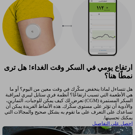
ارتفاع يومي في السكر وقت الغداء! هل ترى
نمطًا هنا؟
هل تتساءل لماذا ينخفض سكّرك في وقت معين من اليوم؟ أو ما
هي الأطعمة التي تسبب ارتفاعًا؟ أنظمة فري ستايل ليبري لمراقبة
السكر المستمرة (CGM) تعرض لك كيف يمكن للوجبات، التمارين،
والأدوية أن تؤثر على مستوى سكّرك. هذه الأنماط الفريدة يمكن أن
تساعدك على التعرف على ما تقوم به بشكل صحيح والمجالات التي
يمكنك تحسينها. ​
احصل على التفاصيل