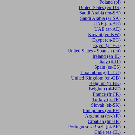
Poland
(pl)
United States
(en-US)
Saudi Arabia
(en-SA)
Saudi Arabia
(ar-SA)
UAE
(en-AE)
UAE
(ar-AE)
Kuwait
(en-KW)
Egypt
(en-EG)
Egypt
(ar-EG)
United States - Spanish
(en)
Ireland
(en-IE)
Italy
(it-IT)
Spain
(es-ES)
Luxembourg
(fr-LU)
United Kingdom
(en-GB)
Belgium
(fr-BE)
Belgium
(nl-BE)
France
(fr-FR)
Turkey
(tr-TR)
Slovak
(sk-SK)
Philippines
(en-PH)
Argentina
(es-AR)
Croatian
(hr-HR)
Portuguese - Brazil
(pt-BR)
Chile
(es-CL)