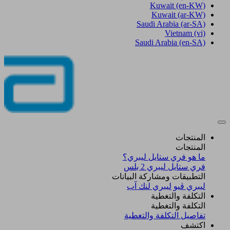
Kuwait
(en-KW)
Kuwait
(ar-KW)
Saudi Arabia
(ar-SA)
Vietnam
(vi)
Saudi Arabia
(en-SA)
المنتجات
المنتجات
ما هو فري ستايل ليبري؟
فري ستايل ليبري 2 بلس​
التطبيقات ومشاركة البيانات
ليبري ڤيو
ليبري لنك آب
التكلفة والتغطية
التكلفة والتغطية
تفاصيل التكلفة والتغطية
اكتشف​