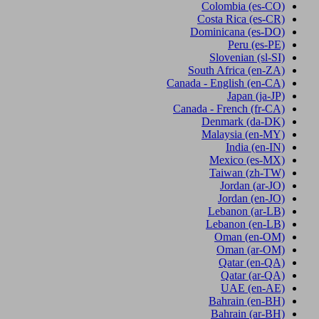
Colombia
(es-CO)
Costa Rica
(es-CR)
Dominicana
(es-DO)
Peru
(es-PE)
Slovenian
(sl-SI)
South Africa
(en-ZA)
Canada - English
(en-CA)
Japan
(ja-JP)
Canada - French
(fr-CA)
Denmark
(da-DK)
Malaysia
(en-MY)
India
(en-IN)
Mexico
(es-MX)
Taiwan
(zh-TW)
Jordan
(ar-JO)
Jordan
(en-JO)
Lebanon
(ar-LB)
Lebanon
(en-LB)
Oman
(en-OM)
Oman
(ar-OM)
Qatar
(en-QA)
Qatar
(ar-QA)
UAE
(en-AE)
Bahrain
(en-BH)
Bahrain
(ar-BH)