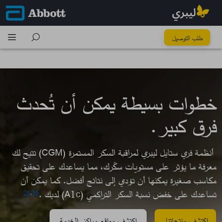
كُل خطوة تِفرق
طلب التوصيل
خطوات بسيطة يمكن أن تُحدث
فرق كبير.​
أنظمة فري ستايل ليبري لمراقبة السكر المستمرة (CGM) تتيح لك
معرفة ما يؤثر على مستويات سكّرك، مما يساعدك على تحقيق
مكاسب صغيرة يمكنها أن تؤدي إلى نتائج أفضل. كما يمكن أن
تساعدك على خفض نسبة السكر التراكمي (A1c) لديك .
26
,
36
اكتشف منتجاتنا
اكتشف مواقع مراكز الخدمة