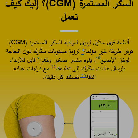
السكر المستمرة (CGM)؟ إليك كيف
تعمل​
أنظمة فري ستايل ليبري لمراقبة السكر المستمرة (CGM)
توفر طريقة غير مؤلمة
⁴
لرؤية مستويات سكّرك دون الحاجة
لوخز الإصبع
¹⁰
. يقوم سنسر صغير وخفيّ
²
قابل للارتداء
بإرسال بيانات سكّرك إلى تطبيقك
مع قراءات عالية
12
الدقة
تصلك كل دقيقة.​
2
,5