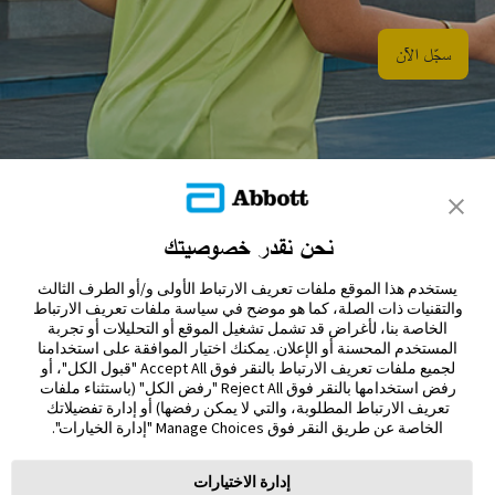
سجّل الآن​
نحن نقدر خصوصيتك
تواصل معنا
يستخدم هذا الموقع ملفات تعريف الارتباط الأولى و/أو الطرف الثالث
إخلاء المسؤولية والمراجع
والتقنيات ذات الصلة، كما هو موضح في سياسة ملفات تعريف الارتباط
الخاصة بنا، لأغراض قد تشمل تشغيل الموقع أو التحليلات أو تجربة
المستخدم المحسنة أو الإعلان. يمكنك اختيار الموافقة على استخدامنا
خريطة الموقع
لجميع ملفات تعريف الارتباط بالنقر فوق Accept All "قبول الكل"، أو
رفض استخدامها بالنقر فوق Reject All "رفض الكل" (باستثناء ملفات
تعريف الارتباط المطلوبة، والتي لا يمكن رفضها) أو إدارة تفضيلاتك
الخاصة عن طريق النقر فوق Manage Choices "إدارة الخيارات".
إدارة الاختيارات