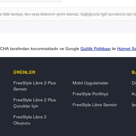
tıbbi tavsiye, tanı veya tedavinin yerini alamaz. Sağlığınızla ilgili sorularınız için 
TCHA tarafından korunmaktadır ve Google
Gizlilik Politikası
ile
Hizmet Şar
ÜRÜNLER
B
FreeStyle Libre 2 Plus
Mobil Uygulamalar
Di
Sensör
FreeStyle Portföyü
K
FreeStyle Libre 2 Plus
FreeStyle Libre Sensör
İp
Çocuklar İçin
FreeStyle Libre 2
Okuyucu