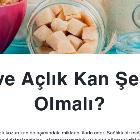
ve Açlık Kan Şe
Olmalı?
kozun kan dolaşımındaki miktarını ifade eder. Sağlıklı bir metab