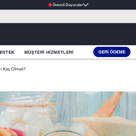
Önemli Duyurular
1
GERI ÖDEME
ESTEK
MÜŞTERI HIZMETLERI
ri Kaç Olmalı?