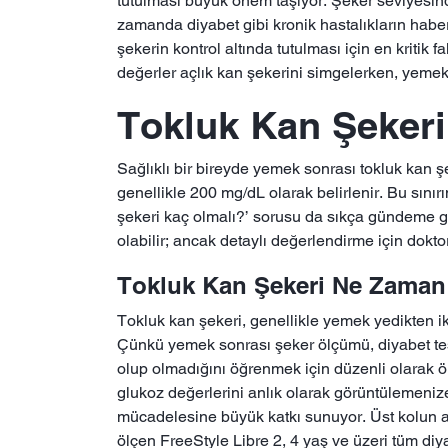
tutulması büyük önem taşıyor. Şeker seviyesind
zamanda diyabet gibi kronik hastalıkların haberc
şekerin kontrol altında tutulması için en kritik 
değerler açlık kan şekerini simgelerken, yemek 
Tokluk Kan Şekeri
Sağlıklı bir bireyde yemek sonrası tokluk kan ş
genellikle 200 mg/dL olarak belirlenir. Bu sınır
şekeri kaç olmalı?’ sorusu da sıkça gündeme ge
olabilir; ancak detaylı değerlendirme için dokto
Tokluk Kan Şekeri Ne Zaman
Tokluk kan şekeri, genellikle yemek yedikten i
Çünkü yemek sonrası şeker ölçümü, diyabet teşh
olup olmadığını öğrenmek için düzenli olarak 
glukoz değerlerini anlık olarak görüntülemeniz
mücadelesine büyük katkı sunuyor. Üst kolun ar
ölçen FreeStyle Libre 2, 4 yaş ve üzeri tüm diyab