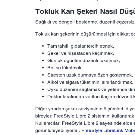
Tokluk Kan Şekeri Nasıl Düş
Sağlıklı ve dengeli beslenme, düzenli egzersiz 
Tokluk kan şekerinin düşürülmesi için dikkat ed
Tam tahıllı gıdalar tercih etmek,
Şeker ve nişastadan kaçınmak,
Günlük öğünleri düzenli tüketmek,
Bol su tüketmek,
Stresten uzak durmaya özen göstermek,
Alkol ve sigara tüketimini sınırlandırmak,
Uyku düzenini sağlamak ve yeterince di
Doktor tarafından verilen ilaçları düzenli
Diğer yandan şeker seviyesinin ölçümleri, diyab
bireyler; FreeStyle Libre 2 sistemini kullanarak
Kullanıcılar, FreeStyle Libre 2 sayesinde elde et
görüntüleyebiliyorlar.
FreeStyle LibreLink Mob