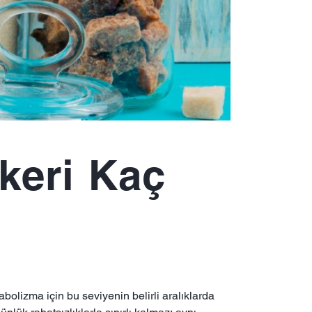
keri Kaç
olizma için bu seviyenin belirli aralıklarda