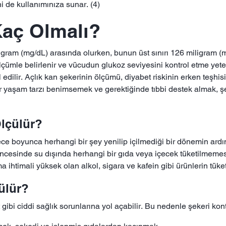
i de kullanımınıza sunar. (4)
Kaç Olmalı?
iligram (mg/dL) arasında olurken, bunun üst sınırı 126 miligram (
lçümle belirlenir ve vücudun glukoz seviyesini kontrol etme yete
 edilir. Açlık kan şekerinin ölçümü, diyabet riskinin erken teşhis
ir yaşam tarzı benimsemek ve gerektiğinde tıbbi destek almak, şek
lçülür?
e boyunca herhangi bir şey yenilip içilmediği bir dönemin ardında
öncesinde su dışında herhangi bir gıda veya içecek tüketilmemes
 ihtimali yüksek olan alkol, sigara ve kafein gibi ürünlerin tüke
rülür?
 gibi ciddi sağlık sorunlarına yol açabilir. Bu nedenle şekeri kont