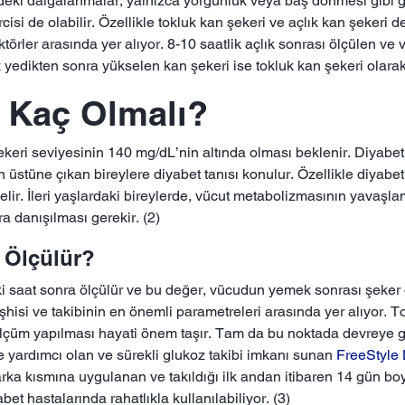
eki dalgalanmalar, yalnızca yorgunluk veya baş dönmesi gibi günl
isi de olabilir. Özellikle tokluk kan şekeri ve açlık kan şekeri d
faktörler arasında yer alıyor. 8-10 saatlik açlık sonrası ölçülen v
yedikten sonra yükselen kan şekeri ise tokluk kan şekeri olarak
 Kaç Olmalı?
ekeri seviyesinin 140 mg/dL’nin altında olması beklenir. Diyabet
ın üstüne çıkan bireylere diyabet tanısı konulur. Özellikle diyabe
lir. İleri yaşlardaki bireylerde, vücut metabolizmasının yavaşl
ra danışılması gerekir. (2)
 Ölçülür?
ki saat sonra ölçülür ve bu değer, vücudun yemek sonrası şeker d
isi ve takibinin en önemli parametreleri arasında yer alıyor. To
ölçüm yapılması hayati önem taşır. Tam da bu noktada devreye g
e yardımcı olan ve sürekli glukoz takibi imkanı sunan
FreeStyle 
ka kısmına uygulanan ve takıldığı ilk andan itibaren 14 gün bo
et hastalarında rahatlıkla kullanılabiliyor. (3)