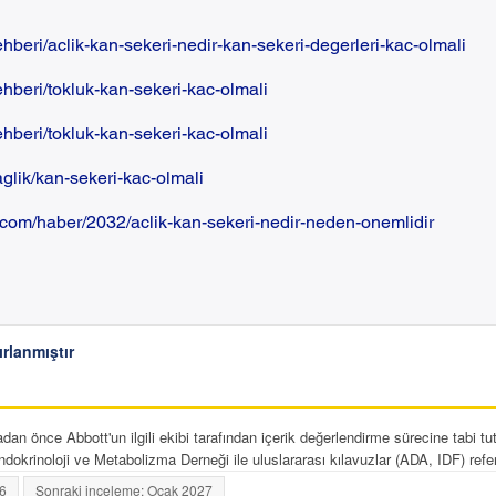
hberi/aclik-kan-sekeri-nedir-kan-sekeri-degerleri-kac-olmali
ehberi/tokluk-kan-sekeri-kac-olmali
ehberi/tokluk-kan-sekeri-kac-olmali
aglik/kan-sekeri-kac-olmali
com/haber/2032/aclik-kan-sekeri-nedir-neden-onemlidir
ırlanmıştır
n önce Abbott'un ilgili ekibi tarafından içerik değerlendirme sürecine tabi tu
dokrinoloji ve Metabolizma Derneği ile uluslararası kılavuzlar (ADA, IDF) refer
6
Sonraki inceleme: Ocak 2027