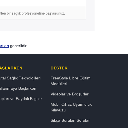
lütfen bir sağlık profesyoneline başvurunuz.
tları
geçerlidir.
AŞLARKEN
DESTEK
jital Sağlık Teknolojileri
FreeStyle Libre Eğitim
Modülleri
ullanmaya Başlarken
Videolar ve Broşürler
uçları ve Faydalı Bilgiler
Mobil Cihaz Uyumluluk
Kılavuzu
Sıkça Sorulan Sorular