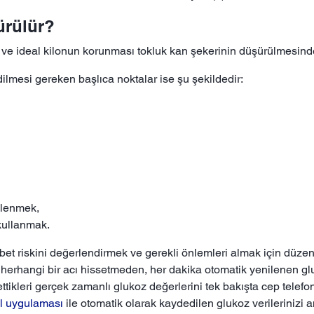
ürülür?
ve ideal kilonun korunması tokluk kan şekerinin düşürülmesinde e
ilmesi gereken başlıca noktalar ise şu şekildedir:
nlenmek,
 kullanmak.
et riskini değerlendirmek ve gerekli önlemleri almak için düzenl
 herhangi bir acı hissetmeden, her dakika otomatik yenilenen gluk
tikleri gerçek zamanlı glukoz değerlerini tek bakışta cep telefonl
il uygulaması
ile otomatik olarak kaydedilen glukoz verilerinizi 