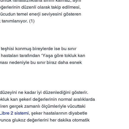
ük rahatsızlıklarla sınırlı kalmaz; aynı
eğerlerinin düzenli olarak takip edilmesi,
e vücudun temel enerji seviyesini gösteren
 tanımlanıyor. (1)
 teşhisi konmuş bireylerde ise bu sınır
t hastaları tarafından ‘Yaşa göre tokluk kan
aması nedeniyle bu sınır biraz daha esnek
üzeyini ne kadar iyi düzenlediğini gösterir.
kluk kan şekeri değerlerinin normal aralıklarda
iren gerçek zamanlı ölçümleriyle vücuttaki
Libre 2 sistemi
, şeker hastalarının diyabetle
yunca glukoz değerlerini her dakika otomatik