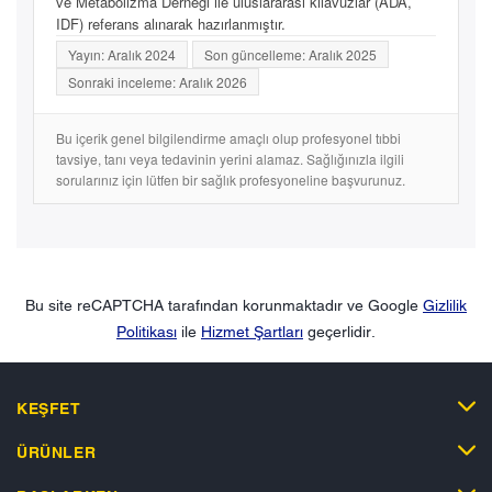
ve Metabolizma Derneği ile uluslararası kılavuzlar (ADA,
IDF) referans alınarak hazırlanmıştır.
Yayın: Aralık 2024
Son güncelleme: Aralık 2025
Sonraki inceleme: Aralık 2026
Bu içerik genel bilgilendirme amaçlı olup profesyonel tıbbi
tavsiye, tanı veya tedavinin yerini alamaz. Sağlığınızla ilgili
sorularınız için lütfen bir sağlık profesyoneline başvurunuz.
Bu site reCAPTCHA tarafından korunmaktadır ve Google
Gizlilik
Politikası
ile
Hizmet Şartları
geçerlidir.
KEŞFET
ÜRÜNLER