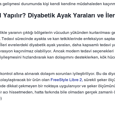
ra gelişmesi durumunda kişi kendi kendine müdahaleden kaçınma
 Yapılır? Diyabetik Ayak Yaraları ve İle
likle yaranın çıktığı bölgelerin vücudun yükünden kurtarılması 
yor. Tedavi sürecinde ayakta ve kan tetkiklerinde enfeksiyon s
 İleri evrelerdeki diyabetik ayak yaraları, daha kapsamlı tedavi ya
perasyon kaçınılmaz olabiliyor. Ancak modern tedavi seçenekler
a iyileşmesini hızlandırarak kan dolaşımını desteklerken, kök hüc
ntrol altına alınarak dolaşım sorunları iyileştiriliyor. Bu da di
laylaştıracak bir ürün olan
FreeStyle Libre 2,
sürekli şeker öl
inde dikkat çekmeyen bir noktaya uygulanıyor ve şeker ölçümünü 
ir acı hissetmeden, hatta farkında bile olmadan gerçek zamanlı öl
8)