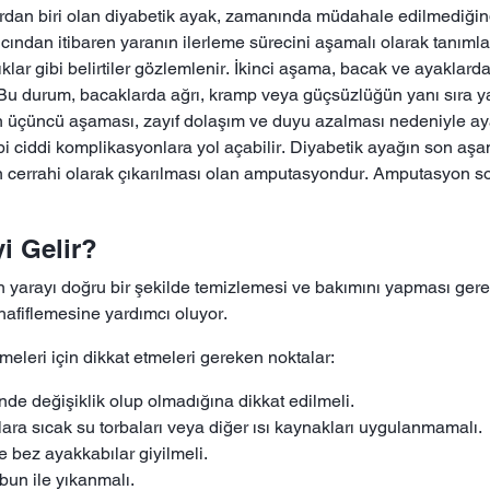
ardan biri olan diyabetik ayak, zamanında müdahale edilmediğind
ından itibaren yaranın ilerleme sürecini aşamalı olarak tanımlaya
rcıklar gibi belirtiler gözlemlenir. İkinci aşama, bacak ve ayakla
lır. Bu durum, bacaklarda ağrı, kramp veya güçsüzlüğün yanı sıra 
n üçüncü aşaması, zayıf dolaşım ve duyu azalması nedeniyle aya
ibi ciddi komplikasyonlara yol açabilir. Diyabetik ayağın son aş
 cerrahi olarak çıkarılması olan amputasyondur. Amputasyon so
i Gelir?
n yarayı doğru bir şekilde temizlemesi ve bakımını yapması gere
 hafiflemesine yardımcı oluyor.
meleri için dikkat etmeleri gereken noktalar:
inde değişiklik olup olmadığına dikkat edilmeli.
ara sıcak su torbaları veya diğer ısı kaynakları uygulanmamalı.
 bez ayakkabılar giyilmeli.
bun ile yıkanmalı.