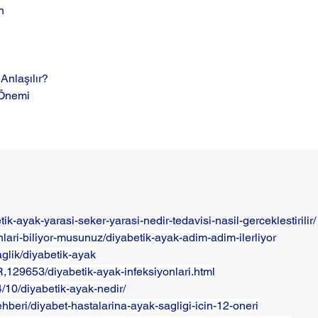
n
Anlaşılır?
 Önemi
k-ayak-yarasi-seker-yarasi-nedir-tedavisi-nasil-gerceklestirilir/
unlari-biliyor-musunuz/diyabetik-ayak-adim-adim-ilerliyor
aglik/diyabetik-ayak
R,129653/diyabetik-ayak-infeksiyonlari.html
4/10/diyabetik-ayak-nedir/
hberi/diyabet-hastalarina-ayak-sagligi-icin-12-oneri