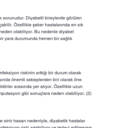
k sorunudur. Diyabetli bireylerde görülen
abilir. Özellikle şeker hastalarında en sık
 neden olabiliyor. Bu nedenle diyabet
i bir yara durumunda hemen bir sağlık
eksiyon riskinin arttığı bir durum olarak
asında önemli sebeplerden biri olarak öne
aktörler arasında yer alıyor. Özellikle uzun
mputasyon gibi sonuçlara neden olabiliyor. (2)
e sinir hasarı nedeniyle, diyabetik hastalar
feksiyon riski artabiliyor ve tedavi edilmezse