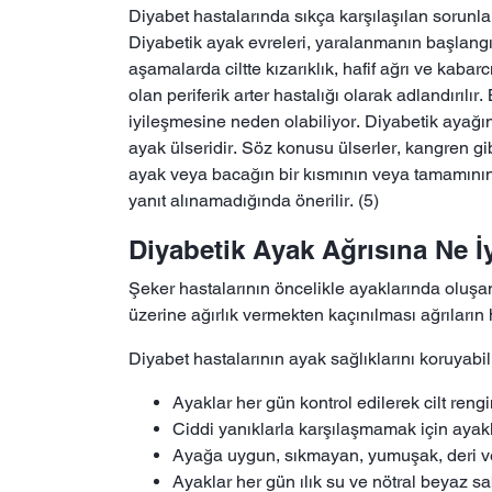
Diyabet hastalarında sıkça karşılaşılan sorunl
Diyabetik ayak evreleri, yaralanmanın başlangıc
aşamalarda ciltte kızarıklık, hafif ağrı ve kaba
olan periferik arter hastalığı olarak adlandırı
iyileşmesine neden olabiliyor. Diyabetik ayağı
ayak ülseridir. Söz konusu ülserler, kangren g
ayak veya bacağın bir kısmının veya tamamının
yanıt alınamadığında önerilir. (5)
Diyabetik Ayak Ağrısına Ne İy
Şeker hastalarının öncelikle ayaklarında oluşa
üzerine ağırlık vermekten kaçınılması ağrıların
Diyabet hastalarının ayak sağlıklarını koruyabil
Ayaklar her gün kontrol edilerek cilt reng
Ciddi yanıklarla karşılaşmamak için ayakl
Ayağa uygun, sıkmayan, yumuşak, deri ve
Ayaklar her gün ılık su ve nötral beyaz sa