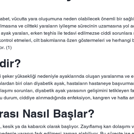
iyabet, vücutta yara oluşumuna neden olabilecek önemli bir sağlı
lmasına ve ciltteki yaraların iyileşme sürecinin uzamasına yol aç
ayak yaraları, erken teşhis ile tedavi edilmezse ciddi sorunlara
 kontrol etmeleri, cilt bakımlarına özen göstermeleri ve herhang
r. (1)
dir?
i şeker yüksekliği nedeniyle ayaklarında oluşan yaralanma ve enf
nlardan biri olan diyabetik ayak, hastaların hastaneye başvurm
olaşımı sorunları, diyabetik ayak yarasının gelişimini tetikleyen f
 bu durum, ciddiye alınmadığında enfeksiyon, kangren ve hatta a
rası Nasıl Başlar?
, kesik ya da kabarcık olarak başlıyor. Zayıflamış kan dolaşımı v
edenle yaranın fark edilmesi zaman alabiliyor. Bu süreçte ise en