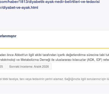
m/haber/1813/diyabetik-ayak-nedir-belirtileri-ve-tedavisi
er/diyabet-ve-ayak.html
ırlanmıştır
n önce Abbott'un ilgili ekibi tarafından içerik değerlendirme sürecine tabi tu
dokrinoloji ve Metabolizma Derneği ile uluslararası kılavuzlar (ADA, IDF) refer
025
Sonraki inceleme: Aralık 2026
tıbbi tavsiye, tanı veya tedavinin yerini alamaz. Sağlığınızla ilgili sorularınız için 