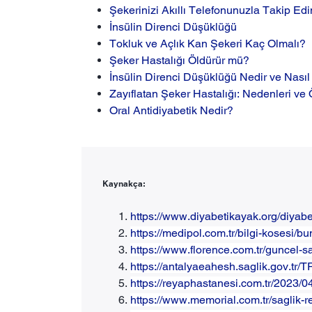
Şekerinizi Akıllı Telefonunuzla Takip Edi
İnsülin Direnci Düşüklüğü
Tokluk ve Açlık Kan Şekeri Kaç Olmalı?
Şeker Hastalığı Öldürür mü?
İnsülin Direnci Düşüklüğü Nedir ve Nasıl 
Zayıflatan Şeker Hastalığı: Nedenleri ve
Oral Antidiyabetik Nedir?
Kaynakça:
https://www.diyabetikayak.org/diyabeti
https://medipol.com.tr/bilgi-kosesi/b
https://www.florence.com.tr/guncel-s
https://antalyaeahesh.saglik.gov.tr/T
https://reyaphastanesi.com.tr/2023/0
https://www.memorial.com.tr/saglik-re