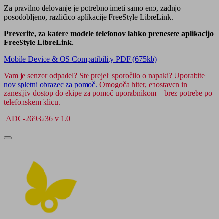
Za pravilno delovanje je potrebno imeti samo eno, zadnjo
posodobljeno, različico aplikacije FreeStyle LibreLink.
Preverite, za katere modele telefonov lahko prenesete aplikacijo
FreeStyle LibreLink.
Mobile Device & OS Compatibility PDF (675kb)
Vam je senzor odpadel? Ste prejeli sporočilo o napaki? Uporabite
nov spletni obrazec za pomoč.
Omogoča hiter, enostaven in
zanesljiv dostop do ekipe za pomoč uporabnikom – brez potrebe po
telefonskem klicu.
ADC-2693236 v 1.0