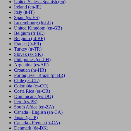
United States - Spanish
(en)
Ireland
(en-IE)
Italy
(it-IT)
Spain
(es-ES)
Luxembourg
(fr-LU)
United Kingdom
(en-GB)
Belgium
(fr-BE)
Belgium
(nl-BE)
France
(fr-FR)
Turkey
(tr-TR)
Slovak
(sk-SK)
Philippines
(en-PH)
Argentina
(es-AR)
Croatian
(hr-HR)
Portuguese - Brazil
(pt-BR)
Chile
(es-CL)
Colombia
(es-CO)
Costa Rica
(es-CR)
Dominicana
(es-DO)
Peru
(es-PE)
South Africa
(en-ZA)
Canada - English
(en-CA)
Japan
(ja-JP)
Canada - French
(fr-CA)
Denmark
(da-DK)