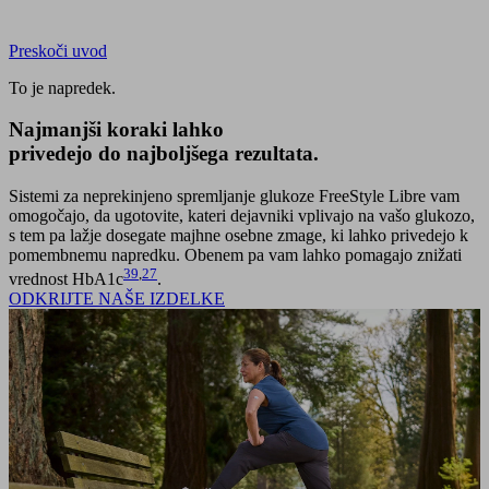
Preskoči uvod
To je napredek.
Najmanjši koraki
lahko
privedejo do najboljšega rezultata.
Sistemi za neprekinjeno spremljanje glukoze FreeStyle Libre vam
omogočajo, da ugotovite, kateri dejavniki vplivajo na vašo glukozo,
s tem pa lažje dosegate majhne osebne zmage, ki lahko privedejo k
pomembnemu napredku. Obenem pa vam lahko pomagajo znižati
39
,
27
vrednost HbA1c
.
ODKRIJTE NAŠE IZDELKE