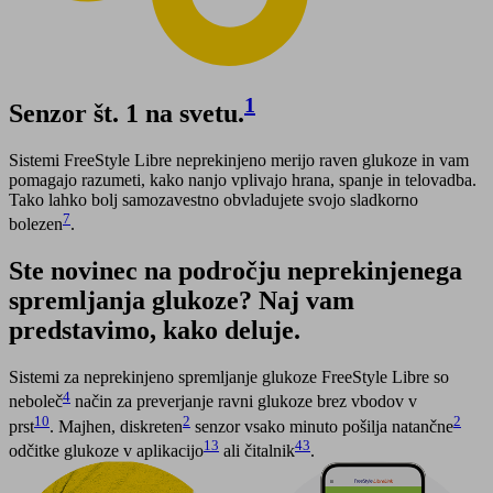
1
Senzor št. 1 na svetu.
Sistemi FreeStyle Libre neprekinjeno merijo raven glukoze in vam
pomagajo razumeti, kako nanjo vplivajo hrana, spanje in telovadba.
Tako lahko bolj samozavestno obvladujete svojo sladkorno
7
bolezen
.
Ste novinec na področju neprekinjenega
spremljanja glukoze? Naj vam
predstavimo, kako deluje.
Sistemi za neprekinjeno spremljanje glukoze FreeStyle Libre so
4
neboleč
način za preverjanje ravni glukoze brez vbodov v
10
2
2
prst
. Majhen, diskreten
senzor vsako minuto pošilja natančne
13
43
odčitke glukoze v aplikacijo
ali čitalnik
.