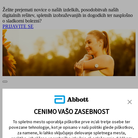
Želite prejemati novice o naših izdelkih, posodobitvah naših
digitalnih rešitev, spletnih izobraževanjih in dogodkih ter nasplošno
o sladkorni bolezni?
PRIJAVITE SE
ZEMLJEVID SPLETIŠČA
IZJAVE O OMEJITVI ODGOVORNOSTI IN VIRI
CENIMO VAŠO ZASEBNOST
STIK Z NAMI
To spletno mesto uporablja piškotke prve in/ali tretje osebe ter
povezane tehnologije, kot je opisano v naši politiki glede piškotkov,
za namene, ki lahko vključujejo delovanje spletnega mesta,