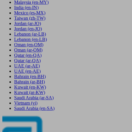
Malaysia
(en-MY)
India
(en-IN)
Mexico
(es-MX)
Taiwan
(zh-TW)
Jordan
(ar-JO)
Jordan
(en-JO)
Lebanon
(ar-LB)
Lebanon
(en-LB)
Oman
(en-OM)
Oman
(ar-OM)
Qatar
(en-QA)
Qatar
(ar-QA)
UAE
(ar-AE)
UAE
(en-AE)
Bahrain
(en-BH)
Bahrain
(ar-BH)
Kuwait
(en-KW)
Kuwait
(ar-KW)
Saudi Arabia
(ar-SA)
Vietnam
(vi)
Saudi Arabia
(en-SA)