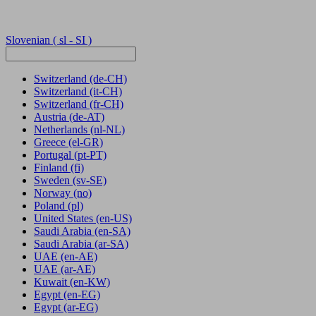
Slovenian
( sl - SI )
Switzerland
(de-CH)
Switzerland
(it-CH)
Switzerland
(fr-CH)
Austria
(de-AT)
Netherlands
(nl-NL)
Greece
(el-GR)
Portugal
(pt-PT)
Finland
(fi)
Sweden
(sv-SE)
Norway
(no)
Poland
(pl)
United States
(en-US)
Saudi Arabia
(en-SA)
Saudi Arabia
(ar-SA)
UAE
(en-AE)
UAE
(ar-AE)
Kuwait
(en-KW)
Egypt
(en-EG)
Egypt
(ar-EG)