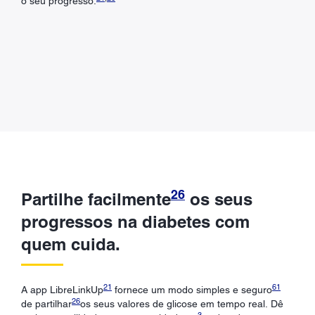
o seu progresso.
26
Partilhe facilmente
os seus
progressos na diabetes com
quem cuida.
21
61
A app LibreLinkUp
fornece um modo simples e seguro
26
de partilhar
os seus valores de glicose em tempo real. Dê
3