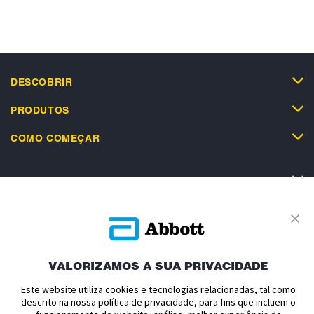
DESCOBRIR
PRODUTOS
COMO COMEÇAR
SUPORTE
VALORIZAMOS A SUA PRIVACIDADE
Política de Privacidade
Termos e Condições de Uso
Este website utiliza cookies e tecnologias relacionadas, tal como
Termos e Condições de Venda
Politica de cookies
descrito na nossa política de privacidade, para fins que incluem o
Declaração de Acessibilidade
Aviso relativo à Lei de Dados