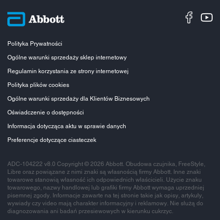
Polityka Prywatności
Ogólne warunki sprzedaży sklep internetowy
Regulamin korzystania ze strony internetowej
Polityka plików cookies
Ogólne warunki sprzedaży dla Klientów Biznesowych
Oświadczenie o dostępności
Informacja dotycząca aktu w sprawie danych
Preferencje dotyczące ciasteczek
ADC-104222 v8.0 Copyright © 2026 Abbott. Obudowa czujnika, FreeStyle,
Libre oraz powiązane z nimi znaki są własnością firmy Abbott. Inne znaki
towarowe stanowią własność ich odpowiednich właścicieli. Użycie znaku
towarowego, nazwy handlowej lub grafiki firmy Abbott wymaga uprzedniej
pisemnej zgody. Informacje zawarte na tej stronie takie jak opisy, artykuły,
wywiady czy video mają charakter informacyjny i reklamowy. Nie służą do
diagnozowania ani badań przesiewowych w kierunku cukrzyc.