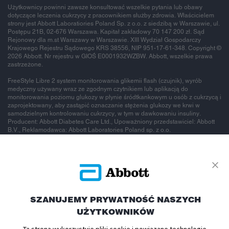
Użytkownicy powinni zawsze konsultować wszelkie pytania lub obawy
dotyczące leczenia cukrzycy z pracownikiem służby zdrowia. Właścicielem
strony jest Abbott Laboratiories Poland Sp. z o.o. z siedzibą w Warszawie, ul.
Postępu 21B, 02-676 Warszawa. Kapitał zakładowy 70 147 200 zł. Sąd
Rejonowy dla m.st Warszawy w Warszawie. XIII Wydział Gospodarczy
Krajowego Rejestru Sądowego KRS 38556, NIP 951-17-61-348. Copyright ©
2026 Abbott. Nr rejestru w GIOŚ E0001932WZBW. Abbott, wszelkie prawa
zastrzeżone.
FreeStyle Libre 2 system monitorowania glikemii flash (czujnik), wyrób
medyczny używany wraz ze zgodnym czytnikiem lub aplikacją do
monitorowania poziomu glukozy w płynie śródtkankowym u osób z cukrzycą i
zaprojektowany, aby zastąpić oznaczanie stężenia glukozy we krwi w
samodzielnym kontrolowaniu cukrzycy, w tym w dawkowaniu insuliny.
Producent: Abbott Diabetes Care Ltd., Upoważniony przedstawiciel: Abbott
B.V., Reklamodawca: Abbott Laboratories Poland sp. z o.o.
To jest wyrób
medyczny.
SZANUJEMY PRYWATNOŚĆ NASZYCH
UŻYTKOWNIKÓW
Używaj go