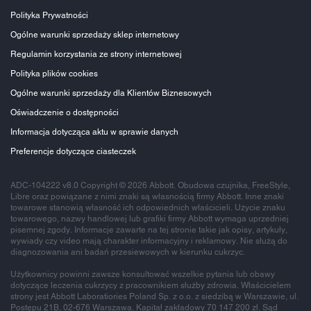
Polityka Prywatności
Ogólne warunki sprzedaży sklep internetowy
Regulamin korzystania ze strony internetowej
Polityka plików cookies
Ogólne warunki sprzedaży dla Klientów Biznesowych
Oświadczenie o dostępności
Informacja dotycząca aktu w sprawie danych
Preferencje dotyczące ciasteczek
ADC-104222 v8.0 Copyright © 2026 Abbott. Obudowa czujnika, FreeStyle,
Libre oraz powiązane z nimi znaki są własnością firmy Abbott. Inne znaki
towarowe stanowią własność ich odpowiednich właścicieli. Użycie znaku
towarowego, nazwy handlowej lub grafiki firmy Abbott wymaga uprzedniej
pisemnej zgody. Informacje zawarte na tej stronie takie jak opisy, artykuły,
wywiady czy video mają charakter informacyjny i reklamowy. Nie służą do
diagnozowania ani badań przesiewowych w kierunku cukrzyc.
Użytkownicy powinni zawsze konsultować wszelkie pytania lub obawy
dotyczące leczenia cukrzycy z pracownikiem służby zdrowia. Właścicielem
strony jest Abbott Laboratiories Poland Sp. z o.o. z siedzibą w Warszawie, ul.
Postępu 21B, 02-676 Warszawa. Kapitał zakładowy 70 147 200 zł. Sąd