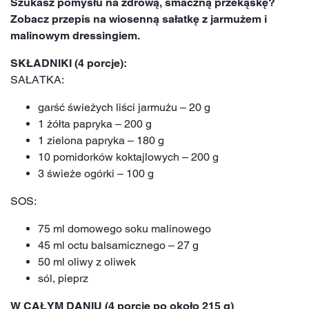
Szukasz pomysłu na zdrową, smaczną przekąskę?
Zobacz przepis na wiosenną sałatkę z jarmużem i
malinowym dressingiem.
SKŁADNIKI (4 porcje):
SAŁATKA:
garść świeżych liści jarmużu – 20 g
1 żółta papryka – 200 g
1 zielona papryka – 180 g
10 pomidorków koktajlowych – 200 g
3 świeże ogórki – 100 g
SOS:
75 ml domowego soku malinowego
45 ml octu balsamicznego – 27 g
50 ml oliwy z oliwek
sól, pieprz
W CAŁYM DANIU (4 porcje po około 215 g)