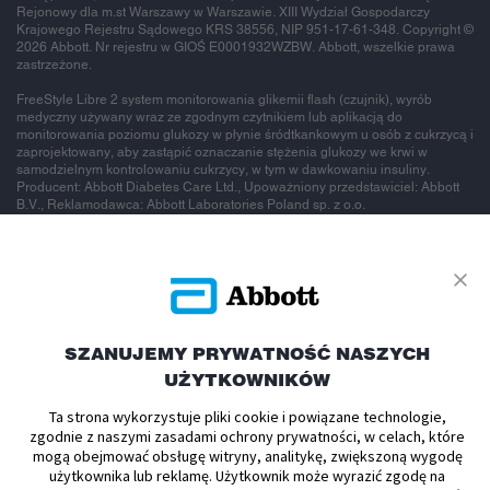
Rejonowy dla m.st Warszawy w Warszawie. XIII Wydział Gospodarczy
Krajowego Rejestru Sądowego KRS 38556, NIP 951-17-61-348. Copyright ©
2026 Abbott. Nr rejestru w GIOŚ E0001932WZBW. Abbott, wszelkie prawa
zastrzeżone.
FreeStyle Libre 2 system monitorowania glikemii flash (czujnik), wyrób
medyczny używany wraz ze zgodnym czytnikiem lub aplikacją do
monitorowania poziomu glukozy w płynie śródtkankowym u osób z cukrzycą i
zaprojektowany, aby zastąpić oznaczanie stężenia glukozy we krwi w
samodzielnym kontrolowaniu cukrzycy, w tym w dawkowaniu insuliny.
Producent: Abbott Diabetes Care Ltd., Upoważniony przedstawiciel: Abbott
B.V., Reklamodawca: Abbott Laboratories Poland sp. z o.o.
To jest wyrób
medyczny.
SZANUJEMY PRYWATNOŚĆ NASZYCH
UŻYTKOWNIKÓW
Używaj go
Ta strona wykorzystuje pliki cookie i powiązane technologie,
zgodnie z naszymi zasadami ochrony prywatności, w celach, które
zgodnie z
mogą obejmować obsługę witryny, analitykę, zwiększoną wygodę
użytkownika lub reklamę. Użytkownik może wyrazić zgodę na