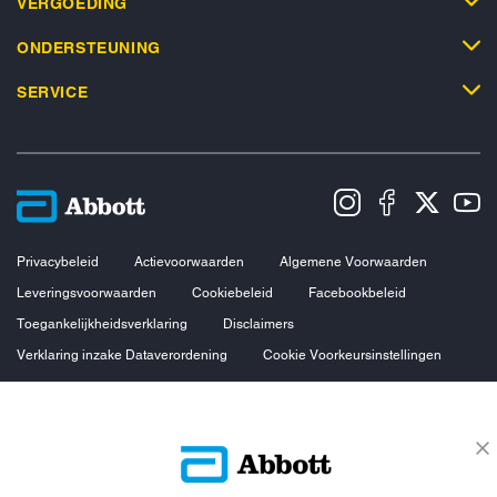
VERGOEDING
ONDERSTEUNING
SERVICE
Privacybeleid
Actievoorwaarden
Algemene Voorwaarden
Leveringsvoorwaarden
Cookiebeleid
Facebookbeleid
Toegankelijkheidsverklaring
Disclaimers
Verklaring inzake Dataverordening
Cookie Voorkeursinstellingen
© 2026 Abbott. Alle rechten voorbehouden. Libre, het vlinder logo, de vorm
van de sensor, de kleur geel en gerelateerde merkaanduidingen zijn
intellectueel eigendom van Abbott. Android en Google Play zijn
handelsmerken van Google LLC. iPhone en App Store zijn handelsmerken
van Apple Inc. Andere handelsmerken zijn eigendom van hun