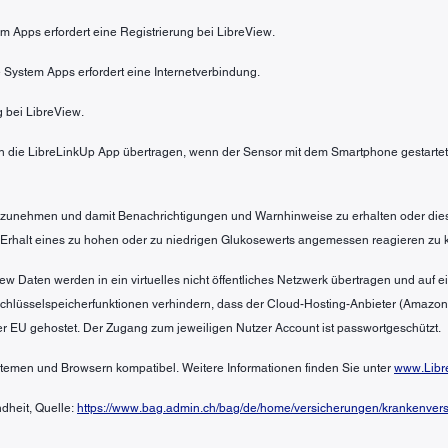
em Apps erfordert eine Registrierung bei LibreView.
 System Apps erfordert eine Internetverbindung.
g bei LibreView.
 die LibreLinkUp App übertragen, wenn der Sensor mit dem Smartphone gestartet 
 anzunehmen und damit Benachrichtigungen und Warnhinweise zu erhalten oder die
 Erhalt eines zu hohen oder zu niedrigen Glukosewerts angemessen reagieren zu 
ew Daten werden in ein virtuelles nicht öffentliches Netzwerk übertragen und auf
 Schlüsselspeicherfunktionen verhindern, dass der Cloud-Hosting-Anbieter (Amazo
er EU gehostet. Der Zugang zum jeweiligen Nutzer Account ist passwortgeschützt.
ystemen und Browsern kompatibel. Weitere Informationen finden Sie unter
www.Libr
dheit, Quelle:
https://www.bag.admin.ch/bag/de/home/versicherungen/krankenversi