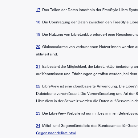
17
. Das Teilen der Daten innerhalb der FreeStyle Libre Syst
18
. Die Übertragung der Daten zwischen den FreeStyle Libre
19
. Die Nutzung von LibreLinkUp erfordert eine Registrierun
20
. Glukosealarme von verbundenen Nutzer:innen werden an
aktiviert sind.
21
. Es besteht die Möglichkeit, die LibreLinkUp Einladung
auf Kenntnissen und Erfahrungen getroffen werden, bei dem
22
. LibreView ist eine cloudbasierte Anwendung. Die LibreVi
Dateiebene verschlüsselt. Die Verschlüsselung und Art der
LibreView in der Schweiz werden die Daten auf Servern in d
23
. Die LibreView Website ist nur mit bestimmten Betriebss
24
. Mittel- und Gegenständeliste des Bundesamtes für Gesun
Gegenstaendeliste.html