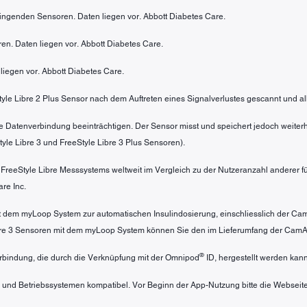
bringenden Sensoren. Daten liegen vor. Abbott Diabetes Care.
en. Daten liegen vor. Abbott Diabetes Care.
liegen vor. Abbott Diabetes Care.
Style Libre 2 Plus Sensor nach dem Auftreten eines Signalverlustes gescannt und al
e Datenverbindung beeinträchtigen. Der Sensor misst und speichert jedoch weiterh
yle Libre 3 und FreeStyle Libre 3 Plus Sensoren).
s FreeStyle Libre Messsystems weltweit im Vergleich zu der Nutzeranzahl anderer
re Inc.
mit dem myLoop System zur automatischen Insulindosierung, einschliesslich der C
ibre 3 Sensoren mit dem myLoop System können Sie den im Lieferumfang der Cam
®
bindung, die durch die Verknüpfung mit der Omnipod
ID, hergestellt werden kann
 und Betriebssystemen kompatibel. Vor Beginn der App-Nutzung bitte die Webseit