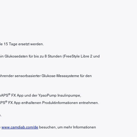
le 15 Tage ersetzt werden.
in Glukosedaten für bis zu 8 Stunden (FreeStyle Libre 2 und
 führender sensorbasierter Glukose-Messsysteme für den
®
amAPS
FX App und der YpsoPump Insulinpumpe,
®
APS
FX App enthaltenen Produktinformationen entnehmen.
.
e
www.camdiab.com/de
besuchen, um mehr Informationen