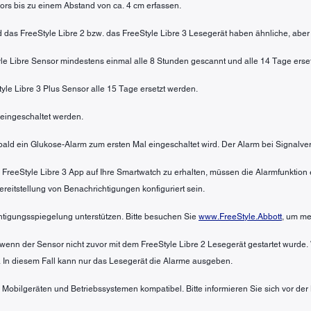
rs bis zu einem Abstand von ca. 4 cm erfassen.
nd das FreeStyle Libre 2 bzw. das FreeStyle Libre 3 Lesegerät haben ähnliche, aber
tyle Libre Sensor mindestens einmal alle 8 Stunden gescannt und alle 14 Tage erse
tyle Libre 3 Plus Sensor alle 15 Tage ersetzt werden.
eingeschaltet werden.
sobald ein Glukose-Alarm zum ersten Mal eingeschaltet wird. Der Alarm bei Signalve
 FreeStyle Libre 3 App auf Ihre Smartwatch zu erhalten, müssen die Alarmfunktio
itstellung von Benachrichtigungen konfiguriert sein.
htigungsspiegelung unterstützen. Bitte besuchen Sie
www.FreeStyle.Abbott
, um me
wenn der Sensor nicht zuvor mit dem FreeStyle Libre 2 Lesegerät gestartet wurde.
 In diesem Fall kann nur das Lesegerät die Alarme ausgeben.
n Mobilgeräten und Betriebssystemen kompatibel. Bitte informieren Sie sich vor de