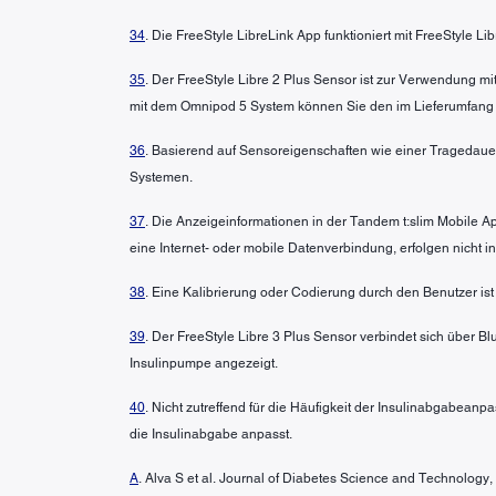
34
. Die FreeStyle LibreLink App funktioniert mit FreeStyle L
35
. Der FreeStyle Libre 2 Plus Sensor ist zur Verwendung 
mit dem Omnipod 5 System können Sie den im Lieferumfang
36
. Basierend auf Sensoreigenschaften wie einer Tragedaue
Systemen.
37
. Die Anzeigeinformationen in der Tandem t:slim Mobile A
eine Internet- oder mobile Datenverbindung, erfolgen nicht 
38
. Eine Kalibrierung oder Codierung durch den Benutzer ist n
39
. Der FreeStyle Libre 3 Plus Sensor verbindet sich über B
Insulinpumpe angezeigt.
40
. Nicht zutreffend für die Häufigkeit der Insulinabgabean
die Insulinabgabe anpasst.
A
. Alva S et al. Journal of Diabetes Science and Technolo