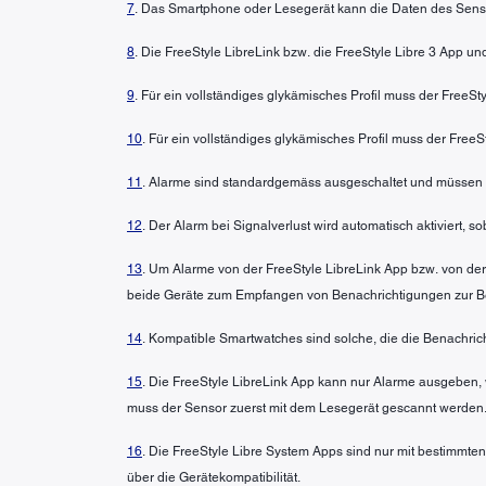
7
. Das Smartphone oder Lesegerät kann die Daten des Senso
8
. Die FreeStyle LibreLink bzw. die FreeStyle Libre 3 App u
9
. Für ein vollständiges glykämisches Profil muss der FreeS
10
. Für ein vollständiges glykämisches Profil muss der FreeS
11
. Alarme sind standardgemäss ausgeschaltet und müssen 
12
. Der Alarm bei Signalverlust wird automatisch aktiviert, 
13
. Um Alarme von der FreeStyle LibreLink App bzw. von der
beide Geräte zum Empfangen von Benachrichtigungen zur Bere
14
. Kompatible Smartwatches sind solche, die die Benachric
15
. Die FreeStyle LibreLink App kann nur Alarme ausgeben, 
muss der Sensor zuerst mit dem Lesegerät gescannt werden.
16
. Die FreeStyle Libre System Apps sind nur mit bestimmte
über die Gerätekompatibilität.