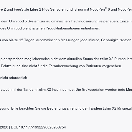
®
ibre 2 und FreeStyle Libre 2 Plus Sensoren und ist nur mit NovoPen
6 und NovoPe
mit dem Omnipod 5 System zur automatischen Insulindosierung freigegeben. Einzel
 des Omnipod 5 enthaltenen Produktinformationen entnehmen.
r von bis zu 15 Tagen, automatischen Messungen jede Minute, Genauigkeitsdaten u
pp entsprechen möglicherweise nicht dem aktuellen Status der t:slim X2 Pumpe Ihr
in Echtzeit und sind nicht für die Fernüberwachung von Patienten vorgesehen.
icht erforderlich.
luetooth mit der Tandem t:slim X2 Insulinpumpe. Die Glukosedaten werden jede Minu
passung. Bitte beachten Sie die Bedienungsanleitung der Tandem t:slim X2 für spezi
gy, 2020 | DOI: 10.1177/1932296820958754