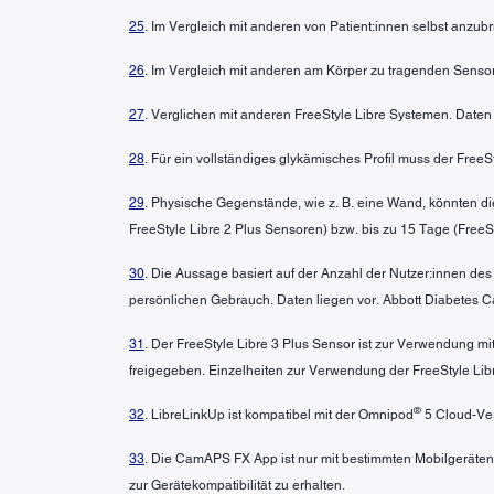
25
. Im Vergleich mit anderen von Patient:innen selbst anzu
26
. Im Vergleich mit anderen am Körper zu tragenden Sensor
27
. Verglichen mit anderen FreeStyle Libre Systemen. Daten 
28
. Für ein vollständiges glykämisches Profil muss der Free
29
. Physische Gegenstände, wie z. B. eine Wand, könnten di
FreeStyle Libre 2 Plus Sensoren) bzw. bis zu 15 Tage (FreeSt
30
. Die Aussage basiert auf der Anzahl der Nutzer:innen de
persönlichen Gebrauch. Daten liegen vor. Abbott Diabetes Ca
31
. Der FreeStyle Libre 3 Plus Sensor ist zur Verwendung 
freigegeben. Einzelheiten zur Verwendung der FreeStyle L
®
32
. LibreLinkUp ist kompatibel mit der Omnipod
5 Cloud-Ver
33
. Die CamAPS FX App ist nur mit bestimmten Mobilgeräten
zur Gerätekompatibilität zu erhalten.