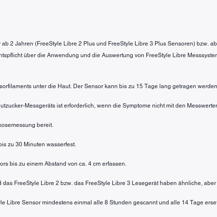
der ab 2 Jahren (FreeStyle Libre 2 Plus und FreeStyle Libre 3 Plus Sensoren) bzw. a
htspflicht über die Anwendung und die Auswertung von FreeStyle Libre Messsyste
sorfilaments unter die Haut. Der Sensor kann bis zu 15 Tage lang getragen werden
 Blutzucker-Messgeräts ist erforderlich, wenn die Symptome nicht mit den Messwe
lukosemessung bereit.
 bis zu 30 Minuten wasserfest.
rs bis zu einem Abstand von ca. 4 cm erfassen.
nd das FreeStyle Libre 2 bzw. das FreeStyle Libre 3 Lesegerät haben ähnliche, aber
tyle Libre Sensor mindestens einmal alle 8 Stunden gescannt und alle 14 Tage erse