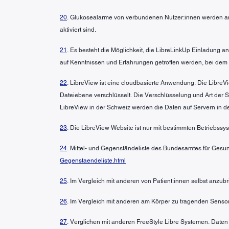
20
. Glukosealarme von verbundenen Nutzer:innen werden an
aktiviert sind.
21
. Es besteht die Möglichkeit, die LibreLinkUp Einladung
auf Kenntnissen und Erfahrungen getroffen werden, bei dem
22
. LibreView ist eine cloudbasierte Anwendung. Die LibreVi
Dateiebene verschlüsselt. Die Verschlüsselung und Art der
LibreView in der Schweiz werden die Daten auf Servern in d
23
. Die LibreView Website ist nur mit bestimmten Betriebss
24
. Mittel- und Gegenständeliste des Bundesamtes für Gesun
Gegenstaendeliste.html
25
. Im Vergleich mit anderen von Patient:innen selbst anzu
26
. Im Vergleich mit anderen am Körper zu tragenden Sensor
27
. Verglichen mit anderen FreeStyle Libre Systemen. Daten 