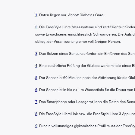
1
. Daten liegen vor. Abbott Diabetes Care.
2
. Die FreeStyle Libre Messsysteme sind zertifiziert für Kin
sowie Erwachsene, einschliesslich Schwangeren. Die Aufsic
obliegt der Verantwortung einer volljährigen Person.
3
. Das Setzen eines Sensors erfordert ein Einführen des Sen
4
. Eine zusätzliche Prüfung der Glukosewerte mittels eines
5
. Der Sensor ist 60 Minuten nach der Aktivierung für die G
6
. Der Sensor ist in bis zu 1 m Wassertiefe für die Dauer von
7
. Das Smartphone oder Lesegerät kann die Daten des Senso
8
. Die FreeStyle LibreLink bzw. die FreeStyle Libre 3 App u
9
. Für ein vollständiges glykämisches Profil muss der FreeS