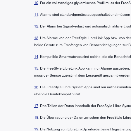
10
. Für ein vollständiges glykämisches Profil muss der FreeS
11
. Alarme sind standardgemäss ausgeschaltet und müssen 
12
. Der Alarm bei Signalverlust wird automatisch aktiviert, 
13
. Um Alarme von der FreeStyle LibreLink App bzw. von der
beide Geräte zum Empfangen von Benachrichtigungen zur Bere
14
. Kompatible Smartwatches sind solche, die die Benachric
15
. Die FreeStyle LibreLink App kann nur Alarme ausgeben, 
muss der Sensor zuerst mit dem Lesegerät gescannt werden.
16
. Die FreeStyle Libre System Apps sind nur mit bestimmte
über die Gerätekompatibilität.
17
. Das Teilen der Daten innerhalb der FreeStyle Libre Syst
18
. Die Übertragung der Daten zwischen den FreeStyle Libre
19
. Die Nutzung von LibreLinkUp erfordert eine Registrierun