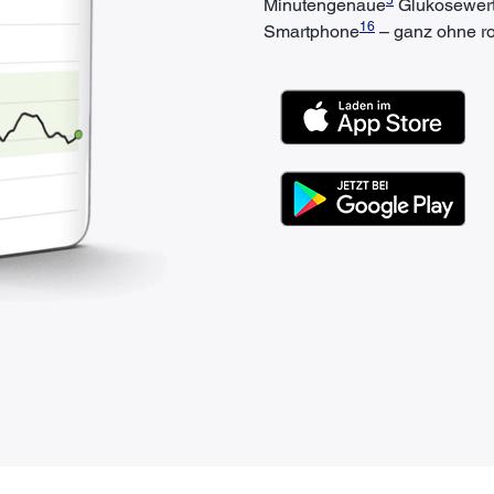
Minutengenaue
Glukosewerte
16
Smartphone
– ganz ohne ro