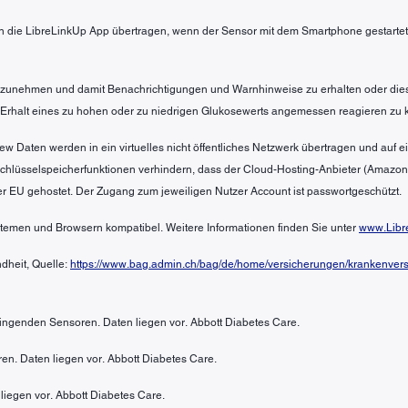
 die LibreLinkUp App übertragen, wenn der Sensor mit dem Smartphone gestartet 
 anzunehmen und damit Benachrichtigungen und Warnhinweise zu erhalten oder die
 Erhalt eines zu hohen oder zu niedrigen Glukosewerts angemessen reagieren zu 
ew Daten werden in ein virtuelles nicht öffentliches Netzwerk übertragen und auf
 Schlüsselspeicherfunktionen verhindern, dass der Cloud-Hosting-Anbieter (Amazo
er EU gehostet. Der Zugang zum jeweiligen Nutzer Account ist passwortgeschützt.
ystemen und Browsern kompatibel. Weitere Informationen finden Sie unter
www.Libr
dheit, Quelle:
https://www.bag.admin.ch/bag/de/home/versicherungen/krankenversi
bringenden Sensoren. Daten liegen vor. Abbott Diabetes Care.
en. Daten liegen vor. Abbott Diabetes Care.
liegen vor. Abbott Diabetes Care.