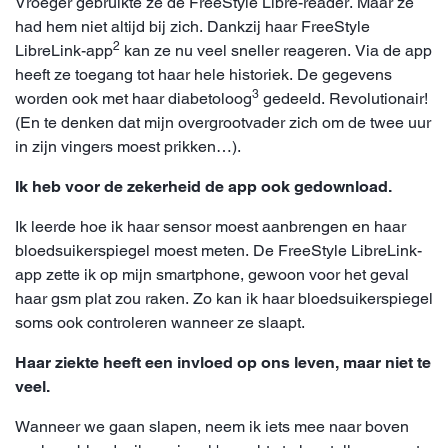
Vroeger gebruikte ze de FreeStyle Libre-reader. Maar ze
had hem niet altijd bij zich. Dankzij haar FreeStyle
2
LibreLink-app
kan ze nu veel sneller reageren. Via de app
heeft ze toegang tot haar hele historiek. De gegevens
3
worden ook met haar diabetoloog
gedeeld. Revolutionair!
(En te denken dat mijn overgrootvader zich om de twee uur
in zijn vingers moest prikken…).
Ik heb voor de zekerheid de app ook gedownload.
Ik leerde hoe ik haar sensor moest aanbrengen en haar
bloedsuikerspiegel moest meten. De FreeStyle LibreLink-
app zette ik op mijn smartphone, gewoon voor het geval
haar gsm plat zou raken. Zo kan ik haar bloedsuikerspiegel
soms ook controleren wanneer ze slaapt.
Haar ziekte heeft een invloed op ons leven, maar niet te
veel.
Wanneer we gaan slapen, neem ik iets mee naar boven