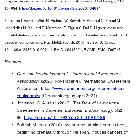
propolis on dentin remineralization in vitro.
Archives of Oral Biology
,
112
,
104684.
https://doi.org/10.1016/j.archoralbio.2020.104684
3
Lozano I, Van der Werf R, Bietiger W, Seyfritz E, Peronet C, Pinget M,
Jeandidier N, Maillard E, Marchioni E, Sigrist S, Dal S. High-fructose and
high-fat diet-induced disorders in rats: impact on diabetes risk, hepatic and
vascular complications. Nutr Metab (Lond). 2016 Feb 25;13:15. doi:
10.1186/s12986-016-0074-1. PMID: 26918024; PMCID: PMC4766713.
Bronnen:
Que sont les édulcorants ? - International Sweeteners
Association
. (2020, November 4). International Sweeteners
Association.
https://www.sweeteners.org/fr/que-sont-les-
edulcorants/
(Geraadpleegd in april 2024).
Johnston, C. A. et al. (2010). The Role of Low-calorie
Sweeteners in Diabetes.
European Endocrinology
,
9
(2),
96.
https://doi.org/10.17925/ee.2013.09.02.96
Soffritti, M. et al. (2010). Aspartame administered in feed,
beginning prenatally through life span, induces cancers of