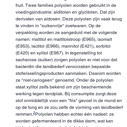
fruit. Twee families polyolen worden gebruikt in de
voedingsindustrie: alditolen en glycitolen. Dat zijn
derivaten van aldosen. Deze polyolen zijn vaak terug
te vinden in "suikervrije" zoetwaren. Op de
verpakking worden ze aangeduid met de volgende
namen: maltitol en maltitolstroop (E965), isomalt
(E953), lactitol (E966), mannitol (E421), sorbitol
(E420) en xylitol (E967). In tegenstelling tot
sacharose (suiker) zorgen polyolen er niet voor dat
bacteriën die tandbederf veroorzaken bepaalde
stofwisselingsproducten aanmaken. Daarom worden
ze "niet-cariogeen" genoemd. Onder de polyolen
staat xylitol zelfs bekend om zijn beschermende
werking tegen tandplak. Bij consumptie zorgt deze
stof onmiddellijk voor een "fris" gevoel in de mond en
op de tong en ze zou zelfs de vorming van tandbederf
2
remmen.
Polyolen hebben echter één nadeel: ze
worden gefermenteerd in de dikke darm, wat kan