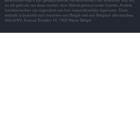
Bluetooth®-logo's zijn gedeponeerde handelsmerken van Bluetooth SIG, Inc.
en elk gebruik van deze merken door Abbott gebeurt onder licentie. Andere
handelsmerken zijn eigendom van hun respectievelijke eigenaren. Deze
website is bedoeld voor inwoners van België met een Belgisch afleveradres.
Abbott NV, Avenue Einstein 14, 1300 Waver België.