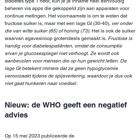
diabetes type 1 hebt, kun je je inname heel eenvoudig
beheren via apps die gekoppeld zijn aan apparaten voor
continue metingen. Het voornaamste is om te weten dat
fructose suiker is, maar met een lage GI (30-40),
ver onder
die van witte suiker (65) of honing (73)
. Het is ook de suiker
waarvan agavesiroop grotendeels gemaakt is.
Fructose is
handig voor diabetespatiënten, omdat de consumptie
ervan je glucosespiegel niet verhoogt. Ze wordt ook
aanbevolen voor mensen die op hun gewicht letten. De
lage GI betekent immers dat ze geen hypoglycemie
veroorzaakt tijdens de spijsvertering, waardoor je dus ook
niet gaat hunkeren naar voedsel.
Nieuw: de WHO geeft een negatief
advies
Op 15 mei 2023 publiceerde de