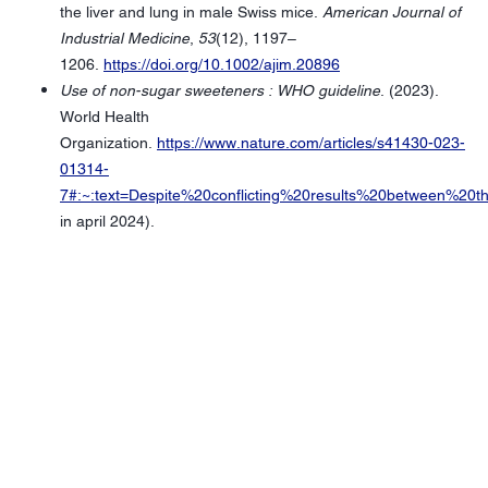
the liver and lung in male Swiss mice.
American Journal of
Industrial Medicine
,
53
(12), 1197–
1206.
https://doi.org/10.1002/ajim.20896
Use of non-sugar sweeteners : WHO guideline
. (2023).
World Health
Organization.
https://www.nature.com/articles/s41430-023-
01314-
7#:~:text=Despite%20conflicting%20results%20between%2
in april 2024).