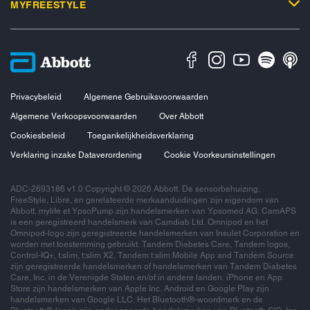
MYFREESTYLE
Privacybeleid
Algemene Gebruiksvoorwaarden
Algemene Verkoopsvoorwaarden
Over Abbott
Cookiesbeleid
Toegankelijkheidsverklaring
Verklaring inzake Dataverordening
Cookie Voorkeursinstellingen
ADC-2693186 v1.0 Copyright © 2026 Abbott. De sensorbehuizing,
FreeStyle, Libre, en gerelateerde merkaanduidingen zijn eigendom van
Abbott. mylife et YpsoPump zijn handelsmerken van Ypsomed AG. CamAPS
is een geregistreerd handelsmerk van Camdiab Ltd. Omnipod en het
Omnipod-logo zijn geregistreerde handelsmerken van Insulet Corporation en
worden met toestemming gebruikt. Tandem Diabetes Care, Tandem logos,
Control-IQ+, t:slim, t:slim X2, Tandem t:slim Mobile App and Tandem Source
zijn geregistreerde handelsmerken of handelsmerken van Tandem Diabetes
Care, Inc. in de Verenigde Staten en/of in andere landen. iPhone en App
Store zijn handelsmerken van Apple Inc. Android en Google Play zijn
handelsmerken van Google LLC. Het Bluetooth®-woordmerk en de