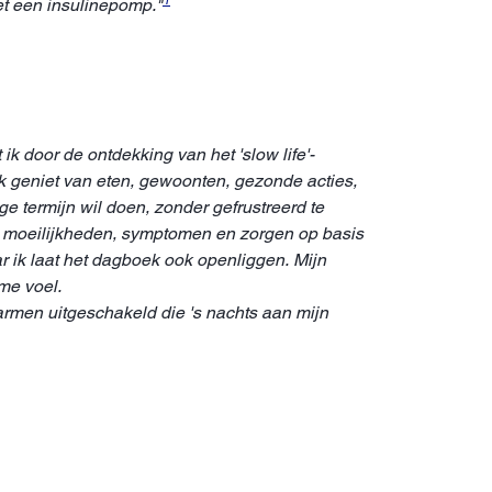
1
et een insulinepomp."
 ik door de ontdekking van het 'slow life'-
ik geniet van eten, gewoonten, gezonde acties,
ge termijn wil doen, zonder gefrustreerd te
ijn moeilijkheden, symptomen en zorgen op basis
r ik laat het dagboek ook openliggen. Mijn
me voel.
 alarmen uitgeschakeld die 's nachts aan mijn