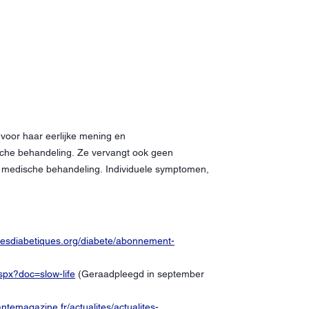
 voor haar eerlijke mening en
ische behandeling. Ze vervangt ook geen
te medische behandeling. Individuele symptomen,
desdiabetiques.org/diabete/abonnement-
spx?doc=slow-life
(Geraadpleegd in september
ntemagazine.fr/actualites/actualites-