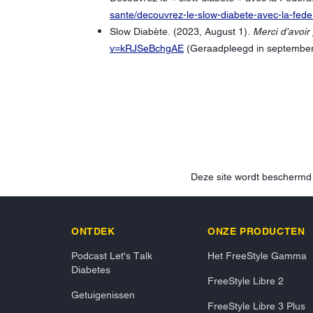
sante/decouvrez-le-slow-diabete-avec-la-fed
Slow Diabète. (2023, August 1).
Merci d’avoir
v=kRJSeBchgAE
(Geraadpleegd in september
Deze site wordt bescherm
ONTDEK
ONZE PRODUCTEN
Podcast Let's Talk
Het FreeStyle Gamma
Diabetes
FreeStyle Libre 2
Getuigenissen
FreeStyle Libre 3 Plus