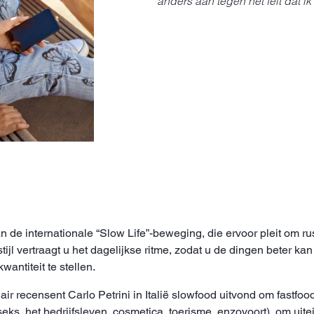
anders aan tegen het feit dat ik
 de internationale “Slow Life”-beweging, die ervoor pleit om rus
tijl vertraagt u het dagelijkse ritme, zodat u de dingen beter 
wantiteit te stellen.
ir recensent Carlo Petrini in Italië slowfood uitvond om fastf
s, het bedrijfsleven, cosmetica, toerisme, enzovoort), om uitein