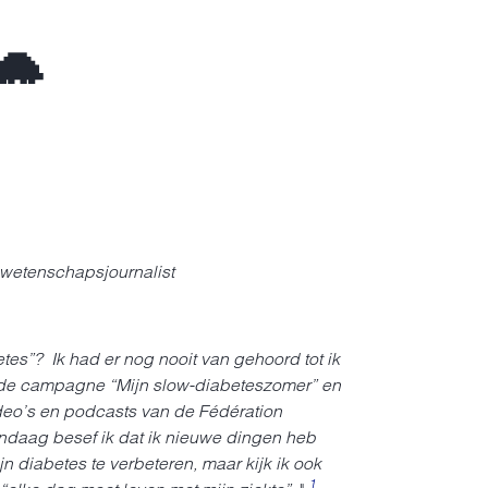
🐢
 wetenschapsjournalist
tes”? Ik had er nog nooit van gehoord tot ik
 de campagne “Mijn slow-diabeteszomer” en
deo’s en podcasts van de Fédération
ndaag besef ik dat ik nieuwe dingen heb
n diabetes te verbeteren, maar kijk ik ook
1