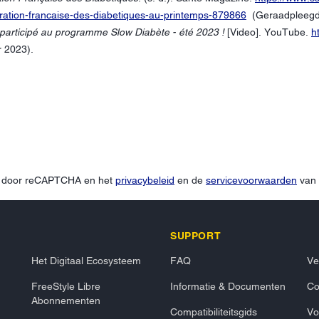
eration-francaise-des-diabetiques-au-printemps-879866
(Geraadpleegd 
 participé au programme Slow Diabète - été 2023 !
[Video]. YouTube.
h
 2023).
d door reCAPTCHA en het
privacybeleid
en de
servicevoorwaarden
van 
SUPPORT
Het Digitaal Ecosysteem
FAQ
Ve
FreeStyle Libre
Informatie & Documenten
Co
Abonnementen
Compatibiliteitsgids
Vo