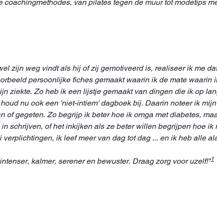
ale coachingmethodes, van pilates tegen de muur tot modetips m
 zijn weg vindt als hij of zij gemotiveerd is, realiseer ik me dat
voorbeeld persoonlijke fiches gemaakt waarin ik de mate waarin 
 ziekte. Zo heb ik een lijstje gemaakt van dingen die ik op lan
k houd nu ook een 'niet-intiem' dagboek bij. Daarin noteer ik m
n of gegeten. Zo begrijp ik beter hoe ik omga met diabetes, maa
schrijven, of het inkijken als ze beter willen begrijpen hoe ik 
ei verplichtingen, ik leef meer van dag tot dag ... en ik heb alle
1
 intenser, kalmer, serener en bewuster. Draag zorg voor uzelf!"