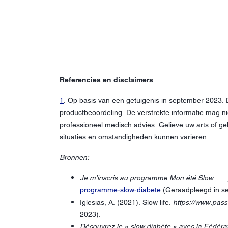
Referencies en disclaimers
1
. Op basis van een getuigenis in september 2023. 
productbeoordeling. De verstrekte informatie mag n
professioneel medisch advies. Gelieve uw arts of g
situaties en omstandigheden kunnen variëren.
Bronnen:
Je m’inscris au programme Mon été Slow . . .
programme-slow-diabete
(Geraadpleegd in s
Iglesias, A. (2021). Slow life.
https://www.pass
2023).
Découvrez le « slow diabète » avec la Fédéra