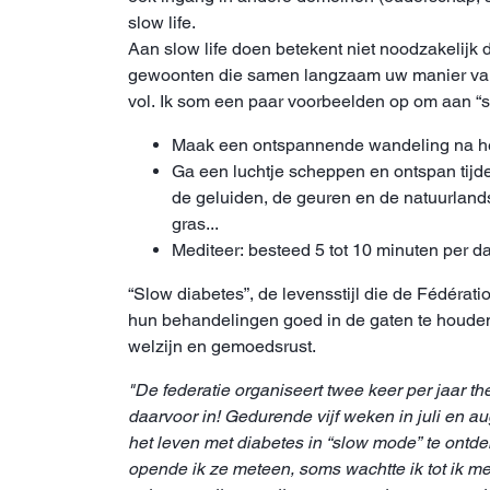
slow life.
Aan slow life doen betekent niet noodzakelijk
gewoonten die samen langzaam uw manier van l
vol. Ik som een paar voorbeelden op om aan “sl
Maak een ontspannende wandeling na he
Ga een luchtje scheppen en ontspan tijde
de geluiden, de geuren en de natuurland
gras...
Mediteer: besteed 5 tot 10 minuten per 
“Slow diabetes”, de levensstijl die de Fédéra
hun behandelingen goed in de gaten te houden 
welzijn en gemoedsrust.
"De federatie organiseert twee keer per jaar
daarvoor in! Gedurende vijf weken in juli en a
het leven met diabetes in “slow mode” te ontd
opende ik ze meteen, soms wachtte ik tot ik 