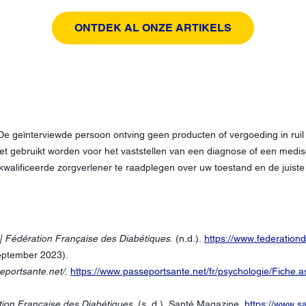
ONTDEK AL ONZE ARTIKELS
De geïnterviewde persoon ontving geen producten of vergoeding in ruil
iet gebruikt worden voor het vaststellen van een diagnose of een med
ekwalificeerde zorgverlener te raadplegen over uw toestand en de juis
 | Fédération Française des Diabétiques
. (n.d.).
https://www.federation
eptember 2023).
eportsante.net/
.
https://www.passeportsante.net/fr/psychologie/Fiche.a
tion Française des Diabétiques
. (s. d.). Santé Magazine.
https://www.sa