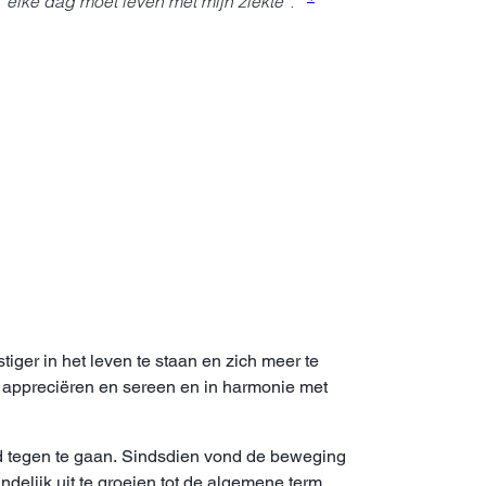
 “elke dag moet leven met mijn ziekte”. "
tiger in het leven te staan en zich meer te
kan appreciëren en sereen en in harmonie met
ood tegen te gaan. Sindsdien vond de beweging
delijk uit te groeien tot de algemene term