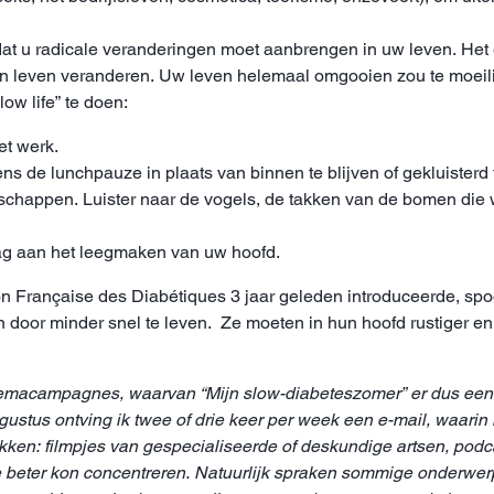
 dat u radicale veranderingen moet aanbrengen in uw leven. He
even veranderen. Uw leven helemaal omgooien zou te moeilijk
ow life” te doen:
t werk.
ns de lunchpauze in plaats van binnen te blijven of gekluisterd 
schappen. Luister naar de vogels, de takken van de bomen die 
dag aan het leegmaken van uw hoofd.
tion Française des Diabétiques 3 jaar geleden introduceerde, s
door minder snel te leven. Ze moeten in hun hoofd rustiger en
 themacampagnes, waarvan “Mijn slow-diabeteszomer” er dus een
ugustus ontving ik twee of drie keer per week een e-mail, waari
ekken: filmpjes van gespecialiseerde of deskundige artsen, podc
me beter kon concentreren. Natuurlijk spraken sommige onderw