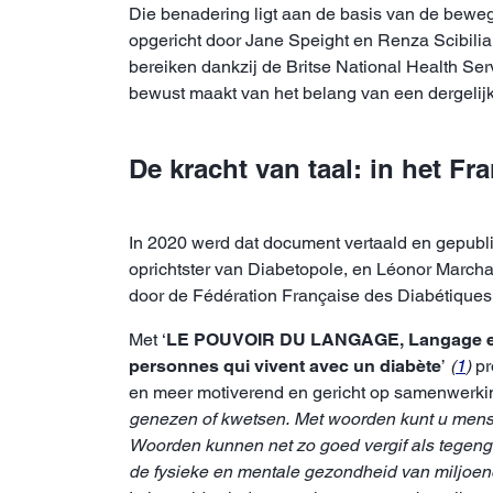
Die benadering ligt aan de basis van de bewe
opgericht door Jane Speight en Renza Scibilia
bereiken dankzij de Britse National Health Se
bewust maakt van het belang van een dergelij
De kracht van taal: in het Fr
In 2020 werd dat document vertaald en gepubl
oprichtster van Diabetopole, en Léonor Marchan
door de Fédération Française des Diabétiques
Met ‘
LE POUVOIR DU LANGAGE, Langage et d
personnes qui vivent avec un diabète
’
(
1
)
pr
en meer motiverend en gericht op samenwerki
genezen of kwetsen. Met woorden kunt u mense
Woorden kunnen net zo goed vergif als tegengif
de fysieke en mentale gezondheid van miljoe