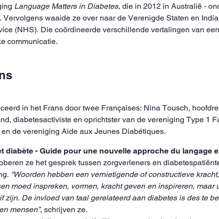
ging
Language Matters in Diabetes
, die in 2012 in Australië - 
. Vervolgens waaide ze over naar de Verenigde Staten en India, 
rvice (NHS). Die coördineerde verschillende vertalingen van ee
ke communicatie.
ans
iceerd in het Frans door twee Françaises: Nina Tousch, hoofdr
d, diabetesactiviste en oprichtster van de vereniging Type 1 F
 en de vereniging Aide aux Jeunes Diabétiques.
iabète - Guide pour une nouvelle approche du langage em
oberen ze het gesprek tussen zorgverleners en diabetespatiënte
ng.
“Woorden hebben een vernietigende of constructieve krach
n moed inspreken, vormen, kracht geven en inspireren, maar u
 zijn. De invloed van taal gerelateerd aan diabetes is des te 
nen mensen”
, schrijven ze.