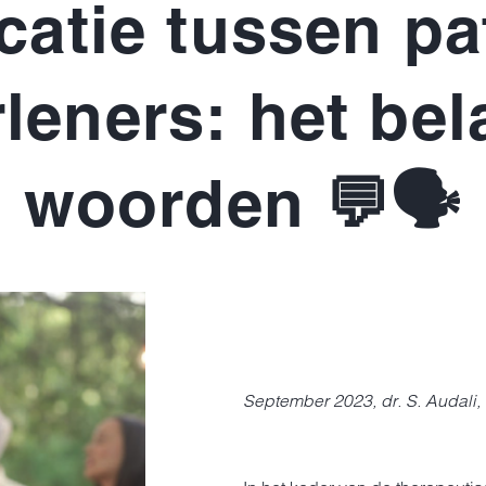
tie tussen pa
leners: het be
woorden 💬🗣️
September 2023, dr. S. Audali,