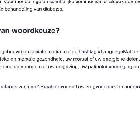
 voor mondelinge en schriftelijke communicatie, alsook een re
e behandeling van diabetes.
 van woordkeuze?
tgebouwd op sociale media met de hashtag #LanguageMatters. T
e en mentale gezondheid, uw moraal of uw energie te delen, of 
 de mensen rondom u: uw omgeving, uw patiëntenvereniging en
derlands vertalen? Praat erover met uw zorgverleners en ander