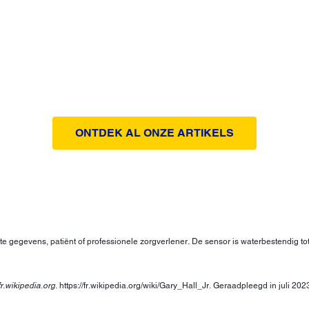
ONTDEK AL ONZE ARTIKELS
hte gegevens, patiënt of professionele zorgverlener. De sensor is waterbestendig to
fr.wikipedia.org
. https://fr.wikipedia.org/wiki/Gary_Hall_Jr. Geraadpleegd in juli 202