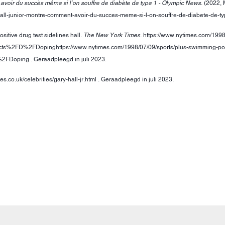
voir du succès même si l’on souffre de diabète de type 1 - Olympic News
. (2022,
all-junior-montre-comment-avoir-du-succes-meme-si-l-on-souffre-de-diabete-de-typ
itive drug test sidelines hall.
The New York Times
. https://www.nytimes.com/1998
2FD%2FDopinghttps://www.nytimes.com/1998/07/09/sports/plus-swimming-positiv
oping . Geraadpleegd in juli 2023.
es.co.uk/celebrities/gary-hall-jr.html . Geraadpleegd in juli 2023.