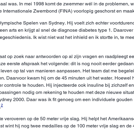
legaal was. In mei 1998 komt de zwemmer wél in de problemen, 
 Internationale Zwembond (FINA) voorlopig geschorst en maakt
Olympische Spelen van Sydney. Hij voelt zich echter voortdurend
t een arts en krijgt al snel de diagnose diabetes type 1. Daarover 
geschiedenis. Ik wist niet wat het inhield en ik stortte in, te m
Hij gaat op zoek naar antwoorden op al zijn vragen en raadpleegt
onze eerste afspraak het volgende: dit is nog nooit eerder geda
e leven op tal van manieren aanpassen. Het team dat me begelei
en. Daarvoor kwam hij om de 45 minuten uit het water. Hoewel hi
der controle te houden. Hij injecteerde ook insuline bij zichzelf 
passingen nodig om rekening te houden met deze nieuwe situati
Sydney 2000. Daar was ik fit genoeg om een individuele gouden 
2
.
 te veroveren op de 50 meter vrije slag. Hij helpt het Amerikaa
t wint hij nog twee medailles op de 100 meter vrije slag en de 4 