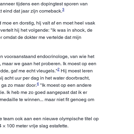
wanneer tijdens een dopingtest sporen van
3
 eind dat jaar zijn comeback.
 moe en dorstig, hij valt af en moet heel vaak
vertelt hij het volgende: "Ik was in shock, de
eer omdat de dokter me vertelde dat mijn
 een vooraanstaand endocrinologe, van wie het
an, maar we gaan het proberen. Ik moest op een
2
dde, gaf me echt vleugels."
Hij moest leren
j acht uur per dag in het water doorbracht,
4
en ga zo maar door.
"Ik moest op een andere
e. Ik heb me zo goed aangepast dat ik er
medaille te winnen... maar niet fit genoeg om
nse team ook aan een nieuwe olympische titel op
× 100 meter vrije slag estafette.