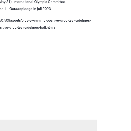
 May 21). International Olympic Committee.
e-1 . Geraadpleegd in juli 2023.
/07/09/sports/plus-swimming-positive-drug-test-sidelines-
e-drug-test-sidelines-hall.html?