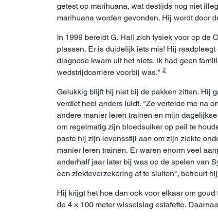
getest op marihuana, wat destijds nog niet il
marihuana worden gevonden. Hij wordt door de
In 1999 bereidt G. Hall zich fysiek voor op de 
plassen. Er is duidelijk iets mis! Hij raadpleeg
diagnose kwam uit het niets. Ik had geen familie
2
wedstrijdcarrière voorbij was."
Gelukkig blijft hij niet bij de pakken zitten. 
verdict heel anders luidt. "Ze vertelde me na 
andere manier leren trainen en mijn dagelijks
om regelmatig zijn bloedsuiker op peil te houd
paste hij zijn levensstijl aan om zijn ziekte on
manier leren trainen. Er waren enorm veel aan
anderhalf jaar later bij was op de spelen van 
een ziekteverzekering af te sluiten", betreurt hij
Hij krijgt het hoe dan ook voor elkaar om goud
de 4 × 100 meter wisselslag estafette. Daarnaas