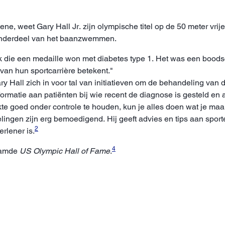
ene, weet Gary Hall Jr. zijn olympische titel op de 50 meter vr
 onderdeel van het baanzwemmen.
 ook die een medaille won met diabetes type 1. Het was een boo
van hun sportcarrière betekent."
ry Hall zich in voor tal van initiatieven om de behandeling van 
rmatie aan patiënten bij wie recent de diagnose is gesteld en a
ekte goed onder controle te houden, kun je alles doen wat je ma
en zijn erg bemoedigend. Hij geeft advies en tips aan sporte
2
rlener is.
4
aamde
US Olympic Hall of Fame
.