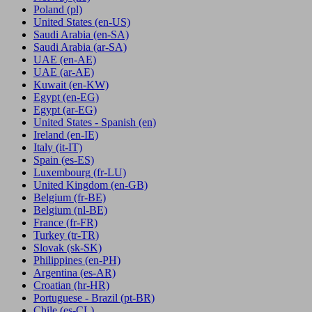
Poland
(pl)
United States
(en-US)
Saudi Arabia
(en-SA)
Saudi Arabia
(ar-SA)
UAE
(en-AE)
UAE
(ar-AE)
Kuwait
(en-KW)
Egypt
(en-EG)
Egypt
(ar-EG)
United States - Spanish
(en)
Ireland
(en-IE)
Italy
(it-IT)
Spain
(es-ES)
Luxembourg
(fr-LU)
United Kingdom
(en-GB)
Belgium
(fr-BE)
Belgium
(nl-BE)
France
(fr-FR)
Turkey
(tr-TR)
Slovak
(sk-SK)
Philippines
(en-PH)
Argentina
(es-AR)
Croatian
(hr-HR)
Portuguese - Brazil
(pt-BR)
Chile
(es-CL)