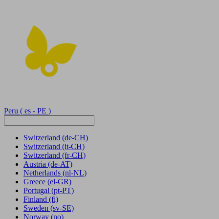
Peru
( es - PE )
Switzerland
(de-CH)
Switzerland
(it-CH)
Switzerland
(fr-CH)
Austria
(de-AT)
Netherlands
(nl-NL)
Greece
(el-GR)
Portugal
(pt-PT)
Finland
(fi)
Sweden
(sv-SE)
Norway
(no)