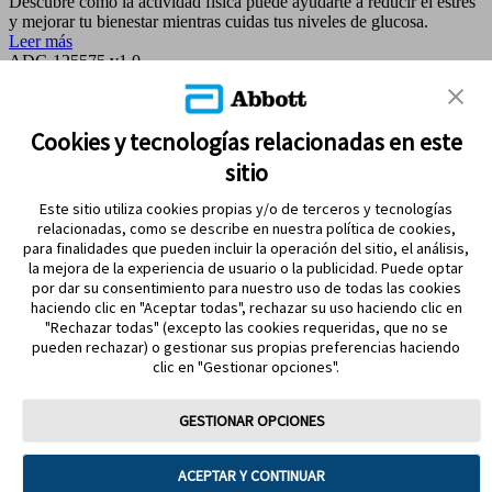
Descubre cómo la actividad física puede ayudarte a reducir el estrés
y mejorar tu bienestar mientras cuidas tus niveles de glucosa.
Leer más
ADC-125575 v1.0
MAPA DEL SITIO
Cookies y tecnologías relacionadas en este
sitio
REFERENCIAS & AVISO LEGAL
Este sitio utiliza cookies propias y/o de terceros y tecnologías
CONTÁCTANOS
relacionadas, como se describe en nuestra política de cookies,
para finalidades que pueden incluir la operación del sitio, el análisis,
la mejora de la experiencia de usuario o la publicidad. Puede optar
por dar su consentimiento para nuestro uso de todas las cookies
haciendo clic en "Aceptar todas", rechazar su uso haciendo clic en
"Rechazar todas" (excepto las cookies requeridas, que no se
pueden rechazar) o gestionar sus propias preferencias haciendo
clic en "Gestionar opciones".
MANTENTE EN CONTACTO
GESTIONAR OPCIONES
ACEPTAR Y CONTINUAR