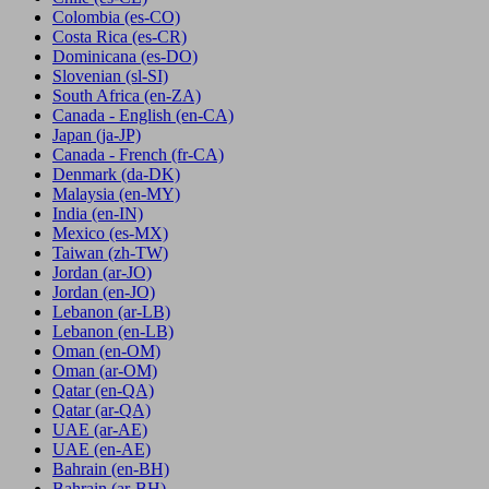
Colombia
(es-CO)
Costa Rica
(es-CR)
Dominicana
(es-DO)
Slovenian
(sl-SI)
South Africa
(en-ZA)
Canada - English
(en-CA)
Japan
(ja-JP)
Canada - French
(fr-CA)
Denmark
(da-DK)
Malaysia
(en-MY)
India
(en-IN)
Mexico
(es-MX)
Taiwan
(zh-TW)
Jordan
(ar-JO)
Jordan
(en-JO)
Lebanon
(ar-LB)
Lebanon
(en-LB)
Oman
(en-OM)
Oman
(ar-OM)
Qatar
(en-QA)
Qatar
(ar-QA)
UAE
(ar-AE)
UAE
(en-AE)
Bahrain
(en-BH)
Bahrain
(ar-BH)