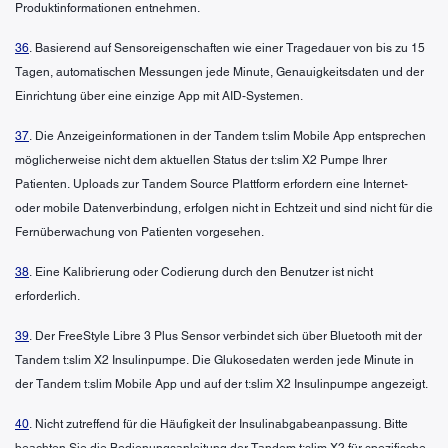
Produktinformationen entnehmen.
36
. Basierend auf Sensoreigenschaften wie einer Tragedauer von bis zu 15
Tagen, automatischen Messungen jede Minute, Genauigkeitsdaten und der
Einrichtung über eine einzige App mit AID-Systemen.
37
. Die Anzeigeinformationen in der Tandem t:slim Mobile App entsprechen
möglicherweise nicht dem aktuellen Status der t:slim X2 Pumpe Ihrer
Patienten. Uploads zur Tandem Source Plattform erfordern eine Internet-
oder mobile Datenverbindung, erfolgen nicht in Echtzeit und sind nicht für die
Fernüberwachung von Patienten vorgesehen.
38
. Eine Kalibrierung oder Codierung durch den Benutzer ist nicht
erforderlich.
39
. Der FreeStyle Libre 3 Plus Sensor verbindet sich über Bluetooth mit der
Tandem t:slim X2 Insulinpumpe. Die Glukosedaten werden jede Minute in
der Tandem t:slim Mobile App und auf der t:slim X2 Insulinpumpe angezeigt.
40
. Nicht zutreffend für die Häufigkeit der Insulinabgabeanpassung. Bitte
beachten Sie die Bedienungsanleitung der Tandem t:slim X2 für spezifische