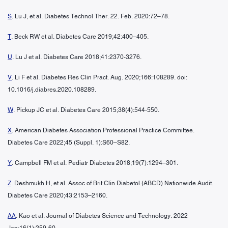
S
. Lu J, et al. Diabetes Technol Ther. 22. Feb. 2020:72–78.
T
. Beck RW et al. Diabetes Care 2019;42:400–405.
U
. Lu J et al. Diabetes Care 2018;41:2370-3276.
V
. Li F et al. Diabetes Res Clin Pract. Aug. 2020;166:108289. doi:
10.1016/j.diabres.2020.108289.
W
. Pickup JC et al. Diabetes Care 2015;38(4):544-550.
X
. American Diabetes Association Professional Practice Committee.
Diabetes Care 2022;45 (Suppl. 1):S60–S82.
Y
. Campbell FM et al. Pediatr Diabetes 2018;19(7):1294–301.
Z
. Deshmukh H, et al. Assoc of Brit Clin Diabetol (ABCD) Nationwide Audit.
Diabetes Care 2020;43:2153–2160.
AA
. Kao et al. Journal of Diabetes Science and Technology. 2022
Jan;16(1):259-60.