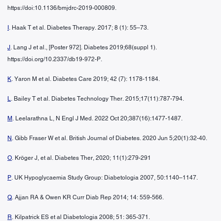
https://doi:10.1136/bmjdrc-2019-000809.
I
. Haak T et al. Diabetes Therapy. 2017; 8 (1): 55–73.
J
. Lang J et al., [Poster 972]. Diabetes 2019;68(suppl 1).
https://doi.org/10.2337/db19-972-P.
K
. Yaron M et al. Diabetes Care 2019; 42 (7): 1178-1184.
L
. Bailey T et al. Diabetes Technology Ther. 2015;17(11):787-794.
M
. Leelarathna L, N Engl J Med. 2022 Oct 20;387(16):1477-1487.
N
. Gibb Fraser W et al. British Journal of Diabetes. 2020 Jun 5;20(1):32-40.
O
. Kröger J, et al. Diabetes Ther, 2020; 11(1):279-291
P
. UK Hypoglycaemia Study Group: Diabetologia 2007, 50:1140–1147.
Q
. Ajjan RA & Owen KR Curr Diab Rep 2014; 14: 559-566.
R
. Kilpatrick ES et al Diabetologia 2008; 51: 365-371.