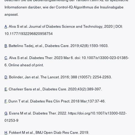
Informationen darüber, wie der Control-IQ Algorithmus die Insulinabgabe
anpasst.
A
. Alva S et al. Journal of Diabetes Science and Technology, 2020 | DOI:
10.1177/1932296820958754
B
. Battelino Tadej, et al., Diabetes Care. 2019;42(8):1593-1603.
C
. Alva S et al. Diabetes Ther. 2023 Mar 6. doi: 10.1007/s13300-023-01385-
6. Online ahead of print.
D
. Bolinder, Jan et al. The Lancet. 2016; 388 (10057): 2254-2263.
E
. Charleer Sara et al., Diabetes Care. 2020;43(2):389-397.
F
. Dunn T et al. Diabetes Res Clin Pract. 2018 Mar;137:37-46.
G
. Evans M et al. Diabetes Ther. 2022. https://doi.org/10.1007/s13300-022-
01253-9
H
. Fokkert M et al., BMJ Open Diab Res Care. 2019.