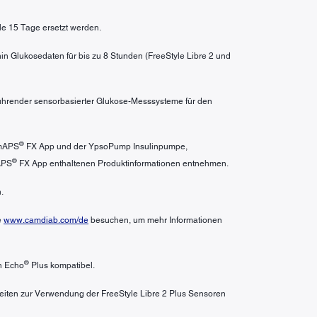
le 15 Tage ersetzt werden.
in Glukosedaten für bis zu 8 Stunden (FreeStyle Libre 2 und
 führender sensorbasierter Glukose-Messsysteme für den
®
amAPS
FX App und der YpsoPump Insulinpumpe,
®
APS
FX App enthaltenen Produktinformationen entnehmen.
.
e
www.camdiab.com/de
besuchen, um mehr Informationen
®
n Echo
Plus kompatibel.
heiten zur Verwendung der FreeStyle Libre 2 Plus Sensoren