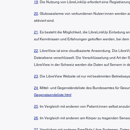
19
. Die Nutzung von LibreLinkUp erfordert eine Registrierun
20
. Glukosealarme von verbundenen Nutzer:innen werden an
aktiviert sind.
21
. Es besteht die Möglichkeit, die LibreLinkUp Einladung
auf Kenntnissen und Erfahrungen getroffen werden, bei dem
22
. LibreView ist eine cloudbasierte Anwendung. Die LibreVi
Dateiebene verschlüsselt. Die Verschlüsselung und Art der
LibreView in der Schweiz werden die Daten auf Servern in d
23
. Die LibreView Website ist nur mit bestimmten Betriebss
24
. Mittel- und Gegenständeliste des Bundesamtes für Gesun
Gegenstaendeliste.html
25
. Im Vergleich mit anderen von Patient:innen selbst anzu
26
. Im Vergleich mit anderen am Körper zu tragenden Sensor
27
. Verglichen mit anderen FreeStyle Libre Systemen. Daten 