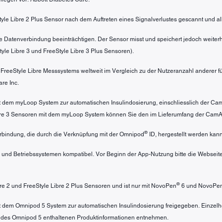
Style Libre 2 Plus Sensor nach dem Auftreten eines Signalverlustes gescannt und al
e Datenverbindung beeinträchtigen. Der Sensor misst und speichert jedoch weiterh
yle Libre 3 und FreeStyle Libre 3 Plus Sensoren).
s FreeStyle Libre Messsystems weltweit im Vergleich zu der Nutzeranzahl anderer
re Inc.
mit dem myLoop System zur automatischen Insulindosierung, einschliesslich der C
ibre 3 Sensoren mit dem myLoop System können Sie den im Lieferumfang der Cam
®
bindung, die durch die Verknüpfung mit der Omnipod
ID, hergestellt werden kann
 und Betriebssystemen kompatibel. Vor Beginn der App-Nutzung bitte die Webseit
®
ibre 2 und FreeStyle Libre 2 Plus Sensoren und ist nur mit NovoPen
6 und NovoPe
mit dem Omnipod 5 System zur automatischen Insulindosierung freigegeben. Einzel
 des Omnipod 5 enthaltenen Produktinformationen entnehmen.