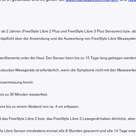
der ab 2 Jahren (FreeStyle Libre 2 Plus und FreeStyle Libre 3 Plus Sensoren) bzw. a
htspflicht über die Anwendung und die Auswertung von FreeStyle Libre Messsyste
sorfilaments unter die Haut. Der Sensor kann bis zu 15 Tage lang getragen werden
 Blutzucker-Messgeräts ist erforderlich, wenn die Symptome nicht mit den Messwe
lukosemessung bereit.
 bis zu 30 Minuten wasserfest.
rs bis zu einem Abstand von ca. 4 cm erfassen.
nd das FreeStyle Libre 2 bzw. das FreeStyle Libre 3 Lesegerät haben ähnliche, aber
tyle Libre Sensor mindestens einmal alle 8 Stunden gescannt und alle 14 Tage erse