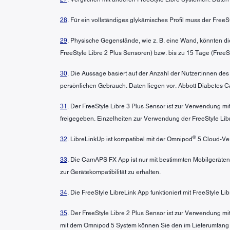
28
. Für ein vollständiges glykämisches Profil muss der Free
29
. Physische Gegenstände, wie z. B. eine Wand, könnten di
FreeStyle Libre 2 Plus Sensoren) bzw. bis zu 15 Tage (FreeSt
30
. Die Aussage basiert auf der Anzahl der Nutzer:innen de
persönlichen Gebrauch. Daten liegen vor. Abbott Diabetes Ca
31
. Der FreeStyle Libre 3 Plus Sensor ist zur Verwendung 
freigegeben. Einzelheiten zur Verwendung der FreeStyle L
®
32
. LibreLinkUp ist kompatibel mit der Omnipod
5 Cloud-Ver
33
. Die CamAPS FX App ist nur mit bestimmten Mobilgeräten
zur Gerätekompatibilität zu erhalten.
34
. Die FreeStyle LibreLink App funktioniert mit FreeStyle L
35
. Der FreeStyle Libre 2 Plus Sensor ist zur Verwendung 
mit dem Omnipod 5 System können Sie den im Lieferumfang