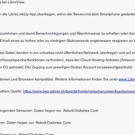
g bei LibreView.
 die LibreLinkUp App übertragen, wenn der Sensor mit dem Smartphone gestartet 
 anzunehmen und damit Benachrichtigungen und Warnhinweise zu erhalten oder die
 Erhalt eines zu hohen oder zu niedrigen Glukosewerts angemessen reagieren zu 
ew Daten werden in ein virtuelles nicht öffentliches Netzwerk übertragen und auf
 Schlüsselspeicherfunktionen verhindern, dass der Cloud-Hosting-Anbieter (Amazo
er EU gehostet. Der Zugang zum jeweiligen Nutzer Account ist passwortgeschützt.
ystemen und Browsern kompatibel. Weitere Informationen finden Sie unter
www.Libr
dheit, Quelle:
https://www.bag.admin.ch/bag/de/home/versicherungen/krankenversi
bringenden Sensoren. Daten liegen vor. Abbott Diabetes Care.
en. Daten liegen vor. Abbott Diabetes Care.
liegen vor. Abbott Diabetes Care.