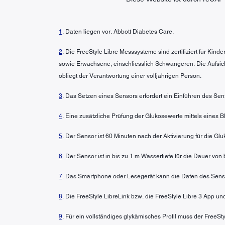
1
. Daten liegen vor. Abbott Diabetes Care.
2
. Die FreeStyle Libre Messsysteme sind zertifiziert für Kin
sowie Erwachsene, einschliesslich Schwangeren. Die Aufsic
obliegt der Verantwortung einer volljährigen Person.
3
. Das Setzen eines Sensors erfordert ein Einführen des Sen
4
. Eine zusätzliche Prüfung der Glukosewerte mittels eines
5
. Der Sensor ist 60 Minuten nach der Aktivierung für die G
6
. Der Sensor ist in bis zu 1 m Wassertiefe für die Dauer von
7
. Das Smartphone oder Lesegerät kann die Daten des Senso
8
. Die FreeStyle LibreLink bzw. die FreeStyle Libre 3 App u
9
. Für ein vollständiges glykämisches Profil muss der FreeS