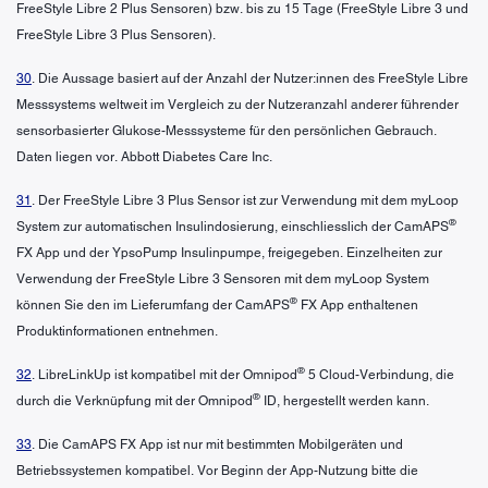
FreeStyle Libre 2 Plus Sensoren) bzw. bis zu 15 Tage (FreeStyle Libre 3 und
FreeStyle Libre 3 Plus Sensoren).
30
. Die Aussage basiert auf der Anzahl der Nutzer:innen des FreeStyle Libre
Messsystems weltweit im Vergleich zu der Nutzeranzahl anderer führender
sensorbasierter Glukose-Messsysteme für den persönlichen Gebrauch.
Daten liegen vor. Abbott Diabetes Care Inc.
31
. Der FreeStyle Libre 3 Plus Sensor ist zur Verwendung mit dem myLoop
®
System zur automatischen Insulindosierung, einschliesslich der CamAPS
FX App und der YpsoPump Insulinpumpe, freigegeben. Einzelheiten zur
Verwendung der FreeStyle Libre 3 Sensoren mit dem myLoop System
®
können Sie den im Lieferumfang der CamAPS
FX App enthaltenen
Produktinformationen entnehmen.
®
32
. LibreLinkUp ist kompatibel mit der Omnipod
5 Cloud-Verbindung, die
®
durch die Verknüpfung mit der Omnipod
ID, hergestellt werden kann.
33
. Die CamAPS FX App ist nur mit bestimmten Mobilgeräten und
Betriebssystemen kompatibel. Vor Beginn der App-Nutzung bitte die