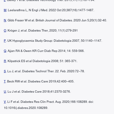
M
. Leelarathna L, N Engl J Med. 2022 Oct 20;387(16):1477-1487.
N
. Gibb Fraser W et al. British Journal of Diabetes. 2020 Jun 5;20(1):32-40.
O
. Kröger J, et al. Diabetes Ther, 2020; 11(1):279-291
P
. UK Hypoglycaemia Study Group: Diabetologia 2007, 50:1140–1147.
Q
. Ajjan RA & Owen KR Curr Diab Rep 2014; 14: 559-566.
R
. Kilpatrick ES et al Diabetologia 2008; 51: 365-371.
S
. Lu J, et al. Diabetes Technol Ther. 22. Feb. 2020:72–78.
T
. Beck RW et al. Diabetes Care 2019;42:400–405.
U
. Lu J et al. Diabetes Care 2018;41:2370-3276.
V
. Li F et al. Diabetes Res Clin Pract. Aug. 2020;166:108289. doi:
10.1016/j.diabres.2020.108289.