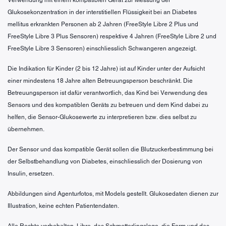
Glukosekonzentration in der interstitiellen Flüssigkeit bei an Diabetes
mellitus erkrankten Personen ab 2 Jahren (FreeStyle Libre 2 Plus und
FreeStyle Libre 3 Plus Sensoren) respektive 4 Jahren (FreeStyle Libre 2 und
FreeStyle Libre 3 Sensoren) einschliesslich Schwangeren angezeigt.
Die Indikation für Kinder (2 bis 12 Jahre) ist auf Kinder unter der Aufsicht
einer mindestens 18 Jahre alten Betreuungsperson beschränkt. Die
Betreuungsperson ist dafür verantwortlich, das Kind bei Verwendung des
Sensors und des kompatiblen Geräts zu betreuen und dem Kind dabei zu
helfen, die Sensor-Glukosewerte zu interpretieren bzw. dies selbst zu
übernehmen.
Der Sensor und das kompatible Gerät sollen die Blutzuckerbestimmung bei
der Selbstbehandlung von Diabetes, einschliesslich der Dosierung von
Insulin, ersetzen.
Abbildungen sind Agenturfotos, mit Models gestellt. Glukosedaten dienen zur
Illustration, keine echten Patientendaten.
Alle Rechte vorbehalten. Libre, das Schmetterlingslogo, die Form und das