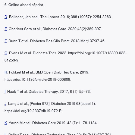
6. Online ahead of print.
D
. Bolinder, Jan et al. The Lancet. 2016; 388 (10057): 2254-2263.
E
. Charleer Sara et al., Diabetes Care. 2020;43(2):389-397.
F
. Dunn T et al. Diabetes Res Clin Pract. 2018 Mar;137:37-46.
G
. Evans M et al. Diabetes Ther. 2022. https://doi.org/10.1007/s13300-022-
01253-9
H
. Fokkert M et al., BMJ Open Diab Res Care. 2019.
https://doi:10.1136/bmjdrc-2019-000809.
I
. Haak T et al. Diabetes Therapy. 2017; 8 (1): 55–73.
J
. Lang J et al., [Poster 972]. Diabetes 2019;68(suppl 1).
https://doi.org/10.2337/db19-972-P.
K
. Yaron M et al. Diabetes Care 2019; 42 (7): 1178-1184.
L
. Bailey T et al. Diabetes Technology Ther. 2015;17(11):787-794.