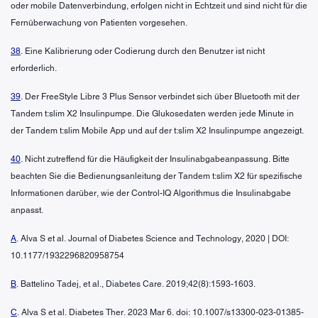
oder mobile Datenverbindung, erfolgen nicht in Echtzeit und sind nicht für die
Fernüberwachung von Patienten vorgesehen.
38
. Eine Kalibrierung oder Codierung durch den Benutzer ist nicht
erforderlich.
39
. Der FreeStyle Libre 3 Plus Sensor verbindet sich über Bluetooth mit der
Tandem t:slim X2 Insulinpumpe. Die Glukosedaten werden jede Minute in
der Tandem t:slim Mobile App und auf der t:slim X2 Insulinpumpe angezeigt.
40
. Nicht zutreffend für die Häufigkeit der Insulinabgabeanpassung. Bitte
beachten Sie die Bedienungsanleitung der Tandem t:slim X2 für spezifische
Informationen darüber, wie der Control-IQ Algorithmus die Insulinabgabe
anpasst.
A
. Alva S et al. Journal of Diabetes Science and Technology, 2020 | DOI:
10.1177/1932296820958754
B
. Battelino Tadej, et al., Diabetes Care. 2019;42(8):1593-1603.
C
. Alva S et al. Diabetes Ther. 2023 Mar 6. doi: 10.1007/s13300-023-01385-