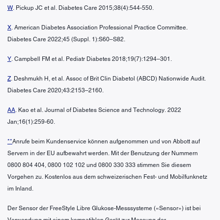
W
. Pickup JC et al. Diabetes Care 2015;38(4):544-550.
X
. American Diabetes Association Professional Practice Committee.
Diabetes Care 2022;45 (Suppl. 1):S60–S82.
Y
. Campbell FM et al. Pediatr Diabetes 2018;19(7):1294–301.
Z
. Deshmukh H, et al. Assoc of Brit Clin Diabetol (ABCD) Nationwide Audit.
Diabetes Care 2020;43:2153–2160.
AA
. Kao et al. Journal of Diabetes Science and Technology. 2022
Jan;16(1):259-60.
**
Anrufe beim Kundenservice können aufgenommen und von Abbott auf
Servern in der EU aufbewahrt werden. Mit der Benutzung der Nummern
0800 804 404, 0800 102 102 und 0800 330 333 stimmen Sie diesem
Vorgehen zu. Kostenlos aus dem schweizerischen Fest- und Mobilfunknetz
im Inland.
Der Sensor der FreeStyle Libre Glukose-Messsysteme («Sensor») ist bei
Verwendung mit einem kompatiblen Gerät zur Messung der