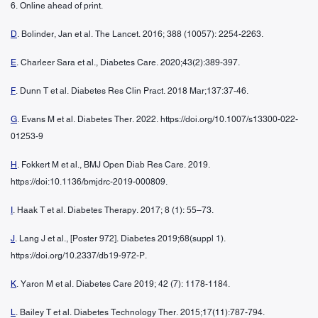
6. Online ahead of print.
D
. Bolinder, Jan et al. The Lancet. 2016; 388 (10057): 2254-2263.
E
. Charleer Sara et al., Diabetes Care. 2020;43(2):389-397.
F
. Dunn T et al. Diabetes Res Clin Pract. 2018 Mar;137:37-46.
G
. Evans M et al. Diabetes Ther. 2022. https://doi.org/10.1007/s13300-022-
01253-9
H
. Fokkert M et al., BMJ Open Diab Res Care. 2019.
https://doi:10.1136/bmjdrc-2019-000809.
I
. Haak T et al. Diabetes Therapy. 2017; 8 (1): 55–73.
J
. Lang J et al., [Poster 972]. Diabetes 2019;68(suppl 1).
https://doi.org/10.2337/db19-972-P.
K
. Yaron M et al. Diabetes Care 2019; 42 (7): 1178-1184.
L
. Bailey T et al. Diabetes Technology Ther. 2015;17(11):787-794.