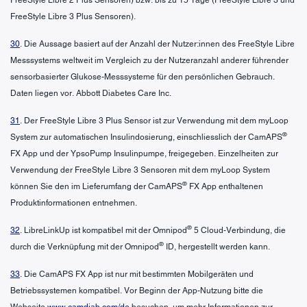
FreeStyle Libre 3 Plus Sensoren).
30
. Die Aussage basiert auf der Anzahl der Nutzer:innen des FreeStyle Libre
Messsystems weltweit im Vergleich zu der Nutzeranzahl anderer führender
sensorbasierter Glukose-Messsysteme für den persönlichen Gebrauch.
Daten liegen vor. Abbott Diabetes Care Inc.
31
. Der FreeStyle Libre 3 Plus Sensor ist zur Verwendung mit dem myLoop
®
System zur automatischen Insulindosierung, einschliesslich der CamAPS
FX App und der YpsoPump Insulinpumpe, freigegeben. Einzelheiten zur
Verwendung der FreeStyle Libre 3 Sensoren mit dem myLoop System
®
können Sie den im Lieferumfang der CamAPS
FX App enthaltenen
Produktinformationen entnehmen.
®
32
. LibreLinkUp ist kompatibel mit der Omnipod
5 Cloud-Verbindung, die
®
durch die Verknüpfung mit der Omnipod
ID, hergestellt werden kann.
33
. Die CamAPS FX App ist nur mit bestimmten Mobilgeräten und
Betriebssystemen kompatibel. Vor Beginn der App-Nutzung bitte die
Webseite
www.camdiab.com/de
besuchen, um mehr Informationen zur