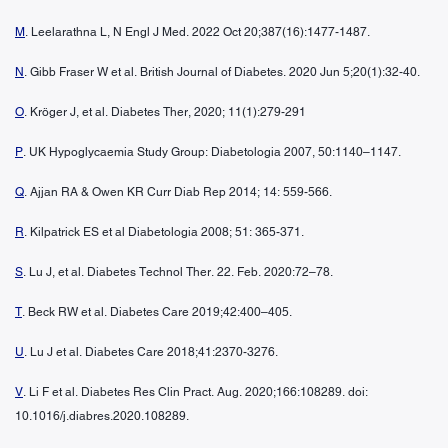
M
. Leelarathna L, N Engl J Med. 2022 Oct 20;387(16):1477-1487.
N
. Gibb Fraser W et al. British Journal of Diabetes. 2020 Jun 5;20(1):32-40.
O
. Kröger J, et al. Diabetes Ther, 2020; 11(1):279-291
P
. UK Hypoglycaemia Study Group: Diabetologia 2007, 50:1140–1147.
Q
. Ajjan RA & Owen KR Curr Diab Rep 2014; 14: 559-566.
R
. Kilpatrick ES et al Diabetologia 2008; 51: 365-371.
S
. Lu J, et al. Diabetes Technol Ther. 22. Feb. 2020:72–78.
T
. Beck RW et al. Diabetes Care 2019;42:400–405.
U
. Lu J et al. Diabetes Care 2018;41:2370-3276.
V
. Li F et al. Diabetes Res Clin Pract. Aug. 2020;166:108289. doi:
10.1016/j.diabres.2020.108289.