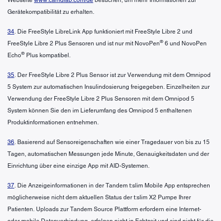
Gerätekompatibilität zu erhalten.
34
. Die FreeStyle LibreLink App funktioniert mit FreeStyle Libre 2 und
®
FreeStyle Libre 2 Plus Sensoren und ist nur mit NovoPen
6 und NovoPen
®
Echo
Plus kompatibel.
35
. Der FreeStyle Libre 2 Plus Sensor ist zur Verwendung mit dem Omnipod
5 System zur automatischen Insulindosierung freigegeben. Einzelheiten zur
Verwendung der FreeStyle Libre 2 Plus Sensoren mit dem Omnipod 5
System können Sie den im Lieferumfang des Omnipod 5 enthaltenen
Produktinformationen entnehmen.
36
. Basierend auf Sensoreigenschaften wie einer Tragedauer von bis zu 15
Tagen, automatischen Messungen jede Minute, Genauigkeitsdaten und der
Einrichtung über eine einzige App mit AID-Systemen.
37
. Die Anzeigeinformationen in der Tandem t:slim Mobile App entsprechen
möglicherweise nicht dem aktuellen Status der t:slim X2 Pumpe Ihrer
Patienten. Uploads zur Tandem Source Plattform erfordern eine Internet-
oder mobile Datenverbindung, erfolgen nicht in Echtzeit und sind nicht für die