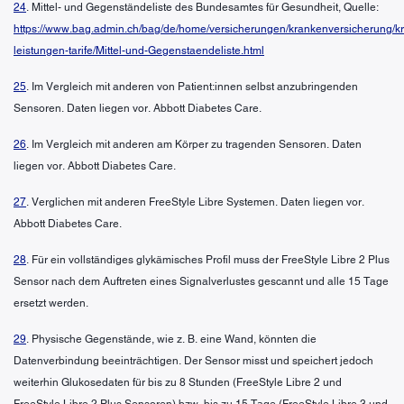
24
. Mittel- und Gegenständeliste des Bundesamtes für Gesundheit, Quelle:
https://www.bag.admin.ch/bag/de/home/versicherungen/krankenversicherung/k
leistungen-tarife/Mittel-und-Gegenstaendeliste.html
25
. Im Vergleich mit anderen von Patient:innen selbst anzubringenden
Sensoren. Daten liegen vor. Abbott Diabetes Care.
26
. Im Vergleich mit anderen am Körper zu tragenden Sensoren. Daten
liegen vor. Abbott Diabetes Care.
27
. Verglichen mit anderen FreeStyle Libre Systemen. Daten liegen vor.
Abbott Diabetes Care.
28
. Für ein vollständiges glykämisches Profil muss der FreeStyle Libre 2 Plus
Sensor nach dem Auftreten eines Signalverlustes gescannt und alle 15 Tage
ersetzt werden.
29
. Physische Gegenstände, wie z. B. eine Wand, könnten die
Datenverbindung beeinträchtigen. Der Sensor misst und speichert jedoch
weiterhin Glukosedaten für bis zu 8 Stunden (FreeStyle Libre 2 und
FreeStyle Libre 2 Plus Sensoren) bzw. bis zu 15 Tage (FreeStyle Libre 3 und