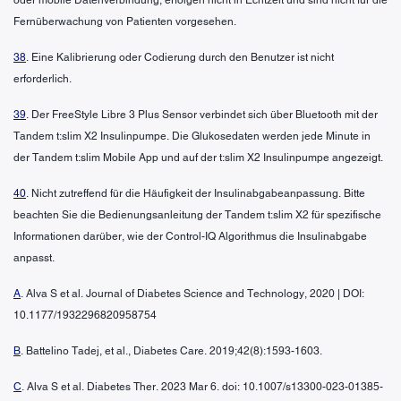
Fernüberwachung von Patienten vorgesehen.
38
. Eine Kalibrierung oder Codierung durch den Benutzer ist nicht
erforderlich.
39
. Der FreeStyle Libre 3 Plus Sensor verbindet sich über Bluetooth mit der
Tandem t:slim X2 Insulinpumpe. Die Glukosedaten werden jede Minute in
der Tandem t:slim Mobile App und auf der t:slim X2 Insulinpumpe angezeigt.
40
. Nicht zutreffend für die Häufigkeit der Insulinabgabeanpassung. Bitte
beachten Sie die Bedienungsanleitung der Tandem t:slim X2 für spezifische
Informationen darüber, wie der Control-IQ Algorithmus die Insulinabgabe
anpasst.
A
. Alva S et al. Journal of Diabetes Science and Technology, 2020 | DOI:
10.1177/1932296820958754
B
. Battelino Tadej, et al., Diabetes Care. 2019;42(8):1593-1603.
C
. Alva S et al. Diabetes Ther. 2023 Mar 6. doi: 10.1007/s13300-023-01385-