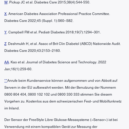
W
. Pickup JC et al. Diabetes Care 2015;38(4):544-550.
X
. American Diabetes Association Professional Practice Committee.
Diabetes Care 2022;45 (Suppl. 1):S60–S82.
Y
. Campbell FM et al. Pediatr Diabetes 2018;19(7):1294–301.
Z
. Deshmukh H, et al. Assoc of Brit Clin Diabetol (ABCD) Nationwide Audit.
Diabetes Care 2020;43:2153–2160.
AA
. Kao et al. Journal of Diabetes Science and Technology. 2022
Jan;16(1):259-60.
**
Anrufe beim Kundenservice können aufgenommen und von Abbott auf
Servern in der EU aufbewahrt werden. Mit der Benutzung der Nummern
0800 804 404, 0800 102 102 und 0800 330 333 stimmen Sie diesem
Vorgehen zu. Kostenlos aus dem schweizerischen Fest- und Mobilfunknetz
im Inland.
Der Sensor der FreeStyle Libre Glukose-Messsysteme («Sensor») ist bei
Verwendung mit einem kompatiblen Gerät zur Messung der