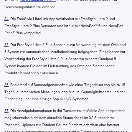
Gerätekompatibilität zu erhalten.
34
. Die FreeStyle LibreLink App funktioniert mit FreeStyle Libre 2 und
®
FreeStyle Libre 2 Plus Sensoren und ist nur mit NovoPen
6 und NovoPen
®
Echo
Plus kompatibel.
35
. Der FreeStyle Libre 2 Plus Sensor ist zur Verwendung mit dem Omnipod
5 System zur automatischen Insulindosierung freigegeben. Einzelheiten zur
Verwendung der FreeStyle Libre 2 Plus Sensoren mit dem Omnipod 5
System können Sie den im Lieferumfang des Omnipod 5 enthaltenen
Produktinformationen entnehmen.
36
. Basierend auf Sensoreigenschaften wie einer Tragedauer von bis zu 15
Tagen, automatischen Messungen jede Minute, Genauigkeitsdaten und der
Einrichtung über eine einzige App mit AID-Systemen.
37
. Die Anzeigeinformationen in der Tandem t:slim Mobile App entsprechen
möglicherweise nicht dem aktuellen Status der t:slim X2 Pumpe Ihrer
Patienten. Uploads zur Tandem Source Plattform erfordern eine Internet-
oder mobile Datenverbindung, erfolgen nicht in Echtzeit und sind nicht für die