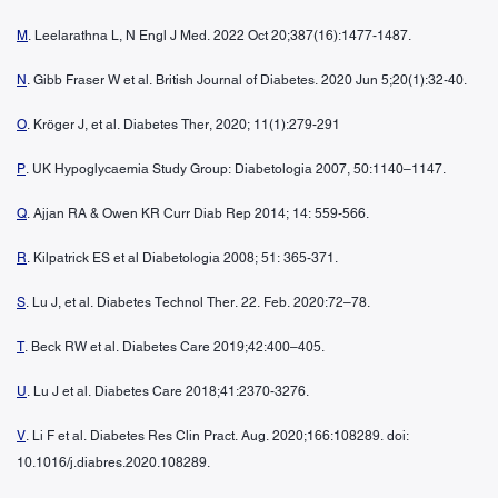
M
. Leelarathna L, N Engl J Med. 2022 Oct 20;387(16):1477-1487.
N
. Gibb Fraser W et al. British Journal of Diabetes. 2020 Jun 5;20(1):32-40.
O
. Kröger J, et al. Diabetes Ther, 2020; 11(1):279-291
P
. UK Hypoglycaemia Study Group: Diabetologia 2007, 50:1140–1147.
Q
. Ajjan RA & Owen KR Curr Diab Rep 2014; 14: 559-566.
R
. Kilpatrick ES et al Diabetologia 2008; 51: 365-371.
S
. Lu J, et al. Diabetes Technol Ther. 22. Feb. 2020:72–78.
T
. Beck RW et al. Diabetes Care 2019;42:400–405.
U
. Lu J et al. Diabetes Care 2018;41:2370-3276.
V
. Li F et al. Diabetes Res Clin Pract. Aug. 2020;166:108289. doi:
10.1016/j.diabres.2020.108289.