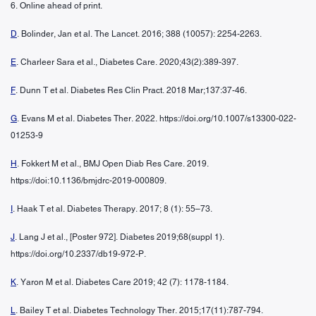
6. Online ahead of print.
D
. Bolinder, Jan et al. The Lancet. 2016; 388 (10057): 2254-2263.
E
. Charleer Sara et al., Diabetes Care. 2020;43(2):389-397.
F
. Dunn T et al. Diabetes Res Clin Pract. 2018 Mar;137:37-46.
G
. Evans M et al. Diabetes Ther. 2022. https://doi.org/10.1007/s13300-022-
01253-9
H
. Fokkert M et al., BMJ Open Diab Res Care. 2019.
https://doi:10.1136/bmjdrc-2019-000809.
I
. Haak T et al. Diabetes Therapy. 2017; 8 (1): 55–73.
J
. Lang J et al., [Poster 972]. Diabetes 2019;68(suppl 1).
https://doi.org/10.2337/db19-972-P.
K
. Yaron M et al. Diabetes Care 2019; 42 (7): 1178-1184.
L
. Bailey T et al. Diabetes Technology Ther. 2015;17(11):787-794.