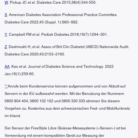
W
. Pickup JC et al. Diabetes Care 2015;38(4):544-550.
X
. American Diabetes Association Professional Practice Committee.
Diabetes Care 2022;45 (Suppl. 1):S60–S82.
Y
. Campbell FM et al. Pediatr Diabetes 2018;19(7):1294–301.
Z
. Deshmukh H, et al. Assoc of Brit Clin Diabetol (ABCD) Nationwide Audit.
Diabetes Care 2020;43:2153–2160.
AA
. Kao et al. Journal of Diabetes Science and Technology. 2022
Jan;16(1):259-60.
**
Anrufe beim Kundenservice können aufgenommen und von Abbott auf
Servern in der EU aufbewahrt werden. Mit der Benutzung der Nummern
0800 804 404, 0800 102 102 und 0800 330 333 stimmen Sie diesem
Vorgehen zu. Kostenlos aus dem schweizerischen Fest- und Mobilfunknetz
im Inland.
Der Sensor der FreeStyle Libre Glukose-Messsysteme («Sensor») ist bei
Verwendung mit einem kompatiblen Gerät zur Messung der