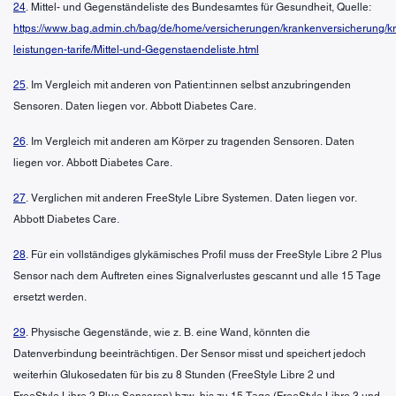
24
. Mittel- und Gegenständeliste des Bundesamtes für Gesundheit, Quelle:
https://www.bag.admin.ch/bag/de/home/versicherungen/krankenversicherung/k
leistungen-tarife/Mittel-und-Gegenstaendeliste.html
25
. Im Vergleich mit anderen von Patient:innen selbst anzubringenden
Sensoren. Daten liegen vor. Abbott Diabetes Care.
26
. Im Vergleich mit anderen am Körper zu tragenden Sensoren. Daten
liegen vor. Abbott Diabetes Care.
27
. Verglichen mit anderen FreeStyle Libre Systemen. Daten liegen vor.
Abbott Diabetes Care.
28
. Für ein vollständiges glykämisches Profil muss der FreeStyle Libre 2 Plus
Sensor nach dem Auftreten eines Signalverlustes gescannt und alle 15 Tage
ersetzt werden.
29
. Physische Gegenstände, wie z. B. eine Wand, könnten die
Datenverbindung beeinträchtigen. Der Sensor misst und speichert jedoch
weiterhin Glukosedaten für bis zu 8 Stunden (FreeStyle Libre 2 und
FreeStyle Libre 2 Plus Sensoren) bzw. bis zu 15 Tage (FreeStyle Libre 3 und