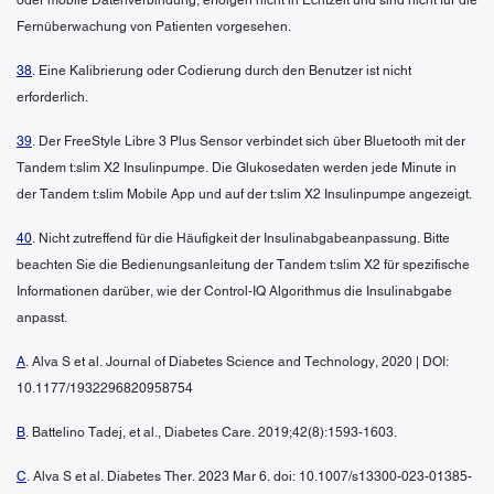
Fernüberwachung von Patienten vorgesehen.
38
. Eine Kalibrierung oder Codierung durch den Benutzer ist nicht
erforderlich.
39
. Der FreeStyle Libre 3 Plus Sensor verbindet sich über Bluetooth mit der
Tandem t:slim X2 Insulinpumpe. Die Glukosedaten werden jede Minute in
der Tandem t:slim Mobile App und auf der t:slim X2 Insulinpumpe angezeigt.
40
. Nicht zutreffend für die Häufigkeit der Insulinabgabeanpassung. Bitte
beachten Sie die Bedienungsanleitung der Tandem t:slim X2 für spezifische
Informationen darüber, wie der Control-IQ Algorithmus die Insulinabgabe
anpasst.
A
. Alva S et al. Journal of Diabetes Science and Technology, 2020 | DOI:
10.1177/1932296820958754
B
. Battelino Tadej, et al., Diabetes Care. 2019;42(8):1593-1603.
C
. Alva S et al. Diabetes Ther. 2023 Mar 6. doi: 10.1007/s13300-023-01385-