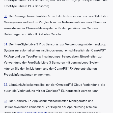
FreeStyle Libre 3 Plus Sensoren).
30
. Die Aussage basiert auf der Anzahl der Nutzer:innen des FreeStyle Libre
Messsystems weltweit im Vergleich zu der Nutzeranzahl anderer führender
sensorbasierter Glukose-Messsysteme für den persönlichen Gebrauch.
Daten liegen vor. Abbott Diabetes Care Inc.
31
. Der FreeStyle Libre 3 Plus Sensor ist zur Verwendung mit dem myLoop
®
System zur automatischen Insulindosierung, einschliesslich der CamAPS
FX App und der YpsoPump Insulinpumpe, freigegeben. Einzelheiten zur
Verwendung der FreeStyle Libre 3 Sensoren mit dem myLoop System
®
können Sie den im Lieferumfang der CamAPS
FX App enthaltenen
Produktinformationen entnehmen.
®
32
. LibreLinkUp ist kompatibel mit der Omnipod
5 Cloud-Verbindung, die
®
durch die Verknüpfung mit der Omnipod
ID, hergestellt werden kann.
33
. Die CamAPS FX App ist nur mit bestimmten Mobilgeräten und
Betriebssystemen kompatibel. Vor Beginn der App-Nutzung bitte die
Webseite
www.camdiab.com/de
besuchen, um mehr Informationen zur