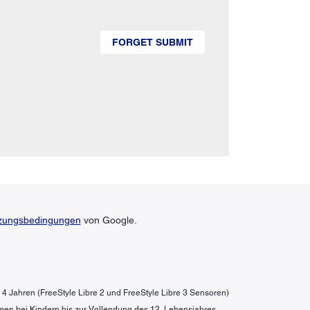
FORGET SUBMIT
zungsbedingungen
von Google.
b 4 Jahren (FreeStyle Libre 2 und FreeStyle Libre 3 Sensoren)
men bei Kindern bis zur Vollendung des 12. Lebensjahres