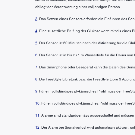
obliegt der Verantwortung einer volljährigen Person.
3
. Das Setzen eines Sensors erfordert ein Einführen des Sen
4
. Eine zusätzliche Prüfung der Glukosewerte mittels eines
5
. Der Sensor ist 60 Minuten nach der Aktivierung für die G
6
. Der Sensor ist in bis zu 1 m Wassertiefe für die Dauer von
7
. Das Smartphone oder Lesegerät kann die Daten des Senso
8
. Die FreeStyle LibreLink bzw. die FreeStyle Libre 3 App u
9
. Für ein vollständiges glykämisches Profil muss der FreeS
10
. Für ein vollständiges glykämisches Profil muss der FreeS
11
. Alarme sind standardgemäss ausgeschaltet und müssen 
12
. Der Alarm bei Signalverlust wird automatisch aktiviert, 