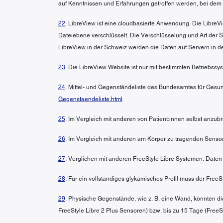
auf Kenntnissen und Erfahrungen getroffen werden, bei dem
22
. LibreView ist eine cloudbasierte Anwendung. Die LibreVi
Dateiebene verschlüsselt. Die Verschlüsselung und Art der
LibreView in der Schweiz werden die Daten auf Servern in d
23
. Die LibreView Website ist nur mit bestimmten Betriebss
24
. Mittel- und Gegenständeliste des Bundesamtes für Gesun
Gegenstaendeliste.html
25
. Im Vergleich mit anderen von Patient:innen selbst anzu
26
. Im Vergleich mit anderen am Körper zu tragenden Sensor
27
. Verglichen mit anderen FreeStyle Libre Systemen. Daten 
28
. Für ein vollständiges glykämisches Profil muss der Free
29
. Physische Gegenstände, wie z. B. eine Wand, könnten di
FreeStyle Libre 2 Plus Sensoren) bzw. bis zu 15 Tage (FreeSt