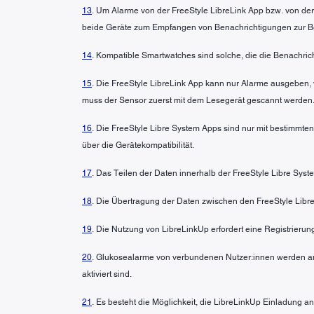
13
. Um Alarme von der FreeStyle LibreLink App bzw. von der
beide Geräte zum Empfangen von Benachrichtigungen zur Bere
14
. Kompatible Smartwatches sind solche, die die Benachric
15
. Die FreeStyle LibreLink App kann nur Alarme ausgeben, 
muss der Sensor zuerst mit dem Lesegerät gescannt werden.
16
. Die FreeStyle Libre System Apps sind nur mit bestimmte
über die Gerätekompatibilität.
17
. Das Teilen der Daten innerhalb der FreeStyle Libre Syst
18
. Die Übertragung der Daten zwischen den FreeStyle Libre
19
. Die Nutzung von LibreLinkUp erfordert eine Registrierun
20
. Glukosealarme von verbundenen Nutzer:innen werden an
aktiviert sind.
21
. Es besteht die Möglichkeit, die LibreLinkUp Einladung