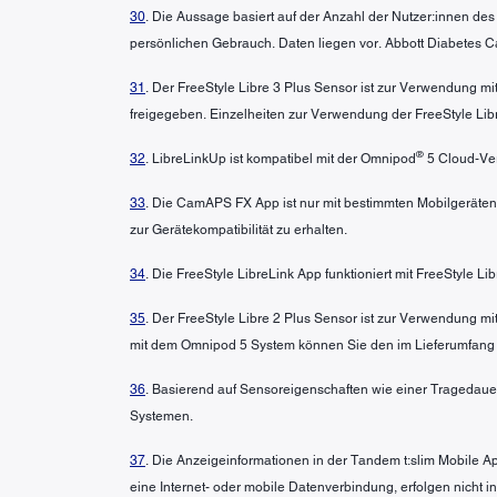
30
. Die Aussage basiert auf der Anzahl der Nutzer:innen de
persönlichen Gebrauch. Daten liegen vor. Abbott Diabetes Ca
31
. Der FreeStyle Libre 3 Plus Sensor ist zur Verwendung 
freigegeben. Einzelheiten zur Verwendung der FreeStyle L
®
32
. LibreLinkUp ist kompatibel mit der Omnipod
5 Cloud-Ver
33
. Die CamAPS FX App ist nur mit bestimmten Mobilgeräten
zur Gerätekompatibilität zu erhalten.
34
. Die FreeStyle LibreLink App funktioniert mit FreeStyle L
35
. Der FreeStyle Libre 2 Plus Sensor ist zur Verwendung 
mit dem Omnipod 5 System können Sie den im Lieferumfang
36
. Basierend auf Sensoreigenschaften wie einer Tragedaue
Systemen.
37
. Die Anzeigeinformationen in der Tandem t:slim Mobile A
eine Internet- oder mobile Datenverbindung, erfolgen nicht 