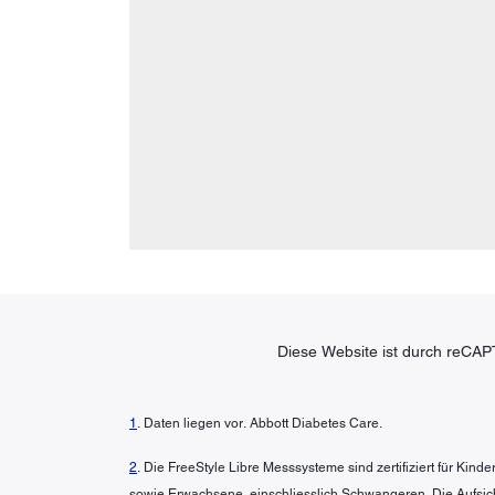
Diese Website ist durch reCAP
1
. Daten liegen vor. Abbott Diabetes Care.
2
. Die FreeStyle Libre Messsysteme sind zertifiziert für Kin
sowie Erwachsene, einschliesslich Schwangeren. Die Aufsic