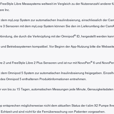
s FreeStyle Libre Messsystems weltweit im Vergleich zu der Nutzeranzahl anderer
re Inc.
mit dem myLoop System zur automatischen Insulindosierung, einschliesslich der C
ibre 3 Sensoren mit dem myLoop System können Sie den im Lieferumfang der Cam
®
bindung, die durch die Verknüpfung mit der Omnipod
ID, hergestellt werden kann
 und Betriebssystemen kompatibel. Vor Beginn der App-Nutzung bitte die Webseit
®
ibre 2 und FreeStyle Libre 2 Plus Sensoren und ist nur mit NovoPen
6 und NovoPe
mit dem Omnipod 5 System zur automatischen Insulindosierung freigegeben. Einzel
 des Omnipod 5 enthaltenen Produktinformationen entnehmen.
r von bis zu 15 Tagen, automatischen Messungen jede Minute, Genauigkeitsdaten u
pp entsprechen möglicherweise nicht dem aktuellen Status der t:slim X2 Pumpe Ihr
in Echtzeit und sind nicht für die Fernüberwachung von Patienten vorgesehen.