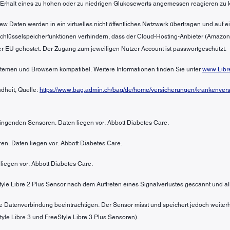
 Erhalt eines zu hohen oder zu niedrigen Glukosewerts angemessen reagieren zu 
ew Daten werden in ein virtuelles nicht öffentliches Netzwerk übertragen und auf
 Schlüsselspeicherfunktionen verhindern, dass der Cloud-Hosting-Anbieter (Amazo
er EU gehostet. Der Zugang zum jeweiligen Nutzer Account ist passwortgeschützt.
ystemen und Browsern kompatibel. Weitere Informationen finden Sie unter
www.Libr
dheit, Quelle:
https://www.bag.admin.ch/bag/de/home/versicherungen/krankenversi
bringenden Sensoren. Daten liegen vor. Abbott Diabetes Care.
en. Daten liegen vor. Abbott Diabetes Care.
liegen vor. Abbott Diabetes Care.
Style Libre 2 Plus Sensor nach dem Auftreten eines Signalverlustes gescannt und al
e Datenverbindung beeinträchtigen. Der Sensor misst und speichert jedoch weiterh
yle Libre 3 und FreeStyle Libre 3 Plus Sensoren).