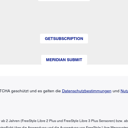
GETSUBSCRIPTION
MERIDIAN SUBMIT
TCHA geschützt und es gelten die
Datenschutzbestimmungen
und
Nut
der ab 2 Jahren (FreeStyle Libre 2 Plus und FreeStyle Libre 3 Plus Sensoren) bzw. a
htspflicht über die Anwendung und die Auswertung von FreeStyle Libre Messsyste