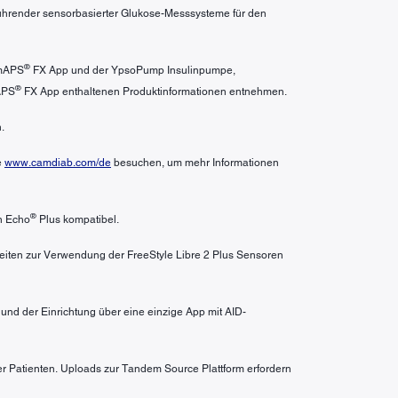
 führender sensorbasierter Glukose-Messsysteme für den
®
amAPS
FX App und der YpsoPump Insulinpumpe,
®
APS
FX App enthaltenen Produktinformationen entnehmen.
.
e
www.camdiab.com/de
besuchen, um mehr Informationen
®
n Echo
Plus kompatibel.
heiten zur Verwendung der FreeStyle Libre 2 Plus Sensoren
nd der Einrichtung über eine einzige App mit AID-
er Patienten. Uploads zur Tandem Source Plattform erfordern