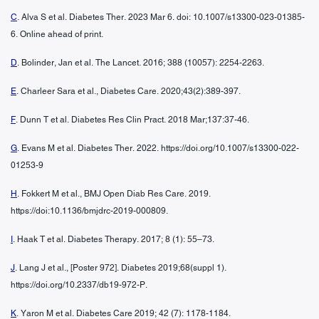
C
. Alva S et al. Diabetes Ther. 2023 Mar 6. doi: 10.1007/s13300-023-01385-
6. Online ahead of print.
D
. Bolinder, Jan et al. The Lancet. 2016; 388 (10057): 2254-2263.
E
. Charleer Sara et al., Diabetes Care. 2020;43(2):389-397.
F
. Dunn T et al. Diabetes Res Clin Pract. 2018 Mar;137:37-46.
G
. Evans M et al. Diabetes Ther. 2022. https://doi.org/10.1007/s13300-022-
01253-9
H
. Fokkert M et al., BMJ Open Diab Res Care. 2019.
https://doi:10.1136/bmjdrc-2019-000809.
I
. Haak T et al. Diabetes Therapy. 2017; 8 (1): 55–73.
J
. Lang J et al., [Poster 972]. Diabetes 2019;68(suppl 1).
https://doi.org/10.2337/db19-972-P.
K
. Yaron M et al. Diabetes Care 2019; 42 (7): 1178-1184.