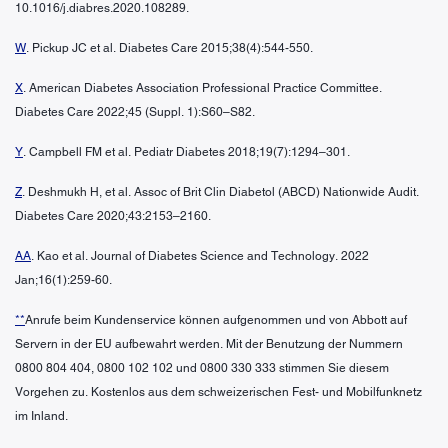
10.1016/j.diabres.2020.108289.
W
. Pickup JC et al. Diabetes Care 2015;38(4):544-550.
X
. American Diabetes Association Professional Practice Committee.
Diabetes Care 2022;45 (Suppl. 1):S60–S82.
Y
. Campbell FM et al. Pediatr Diabetes 2018;19(7):1294–301.
Z
. Deshmukh H, et al. Assoc of Brit Clin Diabetol (ABCD) Nationwide Audit.
Diabetes Care 2020;43:2153–2160.
AA
. Kao et al. Journal of Diabetes Science and Technology. 2022
Jan;16(1):259-60.
**
Anrufe beim Kundenservice können aufgenommen und von Abbott auf
Servern in der EU aufbewahrt werden. Mit der Benutzung der Nummern
0800 804 404, 0800 102 102 und 0800 330 333 stimmen Sie diesem
Vorgehen zu. Kostenlos aus dem schweizerischen Fest- und Mobilfunknetz
im Inland.