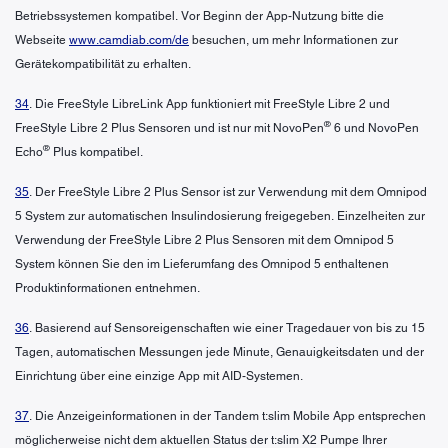
Betriebssystemen kompatibel. Vor Beginn der App-Nutzung bitte die
Webseite
www.camdiab.com/de
besuchen, um mehr Informationen zur
Gerätekompatibilität zu erhalten.
34
. Die FreeStyle LibreLink App funktioniert mit FreeStyle Libre 2 und
®
FreeStyle Libre 2 Plus Sensoren und ist nur mit NovoPen
6 und NovoPen
®
Echo
Plus kompatibel.
35
. Der FreeStyle Libre 2 Plus Sensor ist zur Verwendung mit dem Omnipod
5 System zur automatischen Insulindosierung freigegeben. Einzelheiten zur
Verwendung der FreeStyle Libre 2 Plus Sensoren mit dem Omnipod 5
System können Sie den im Lieferumfang des Omnipod 5 enthaltenen
Produktinformationen entnehmen.
36
. Basierend auf Sensoreigenschaften wie einer Tragedauer von bis zu 15
Tagen, automatischen Messungen jede Minute, Genauigkeitsdaten und der
Einrichtung über eine einzige App mit AID-Systemen.
37
. Die Anzeigeinformationen in der Tandem t:slim Mobile App entsprechen
möglicherweise nicht dem aktuellen Status der t:slim X2 Pumpe Ihrer