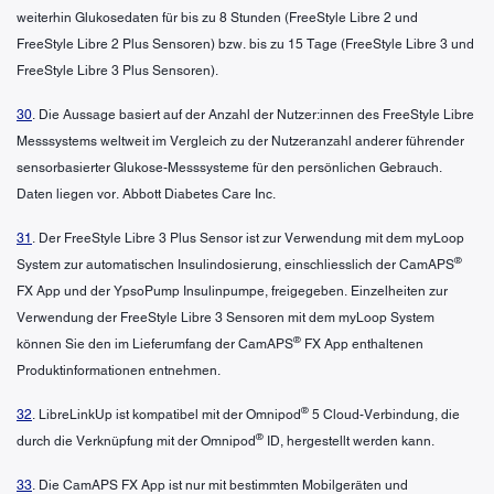
weiterhin Glukosedaten für bis zu 8 Stunden (FreeStyle Libre 2 und
FreeStyle Libre 2 Plus Sensoren) bzw. bis zu 15 Tage (FreeStyle Libre 3 und
FreeStyle Libre 3 Plus Sensoren).
30
. Die Aussage basiert auf der Anzahl der Nutzer:innen des FreeStyle Libre
Messsystems weltweit im Vergleich zu der Nutzeranzahl anderer führender
sensorbasierter Glukose-Messsysteme für den persönlichen Gebrauch.
Daten liegen vor. Abbott Diabetes Care Inc.
31
. Der FreeStyle Libre 3 Plus Sensor ist zur Verwendung mit dem myLoop
®
System zur automatischen Insulindosierung, einschliesslich der CamAPS
FX App und der YpsoPump Insulinpumpe, freigegeben. Einzelheiten zur
Verwendung der FreeStyle Libre 3 Sensoren mit dem myLoop System
®
können Sie den im Lieferumfang der CamAPS
FX App enthaltenen
Produktinformationen entnehmen.
®
32
. LibreLinkUp ist kompatibel mit der Omnipod
5 Cloud-Verbindung, die
®
durch die Verknüpfung mit der Omnipod
ID, hergestellt werden kann.
33
. Die CamAPS FX App ist nur mit bestimmten Mobilgeräten und