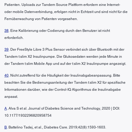
Patienten. Uploads zur Tandem Source Plattform erfordern eine Internet-
oder mobile Datenverbindung, erfolgen nicht in Echtzeit und sind nicht für die
Fernüberwachung von Patienten vorgesehen.
38
. Eine Kalibrierung oder Codierung durch den Benutzer ist nicht
erforderlich.
39
. Der FreeStyle Libre 3 Plus Sensor verbindet sich über Bluetooth mit der
Tandem t:slim X2 Insulinpumpe. Die Glukosedaten werden jede Minute in
der Tandem t:slim Mobile App und auf der t:slim X2 Insulinpumpe angezeigt.
40
. Nicht zutreffend für die Häufigkeit der Insulinabgabeanpassung. Bitte
beachten Sie die Bedienungsanleitung der Tandem t:slim X2 für spezifische
Informationen darüber, wie der Control-IQ Algorithmus die Insulinabgabe
anpasst.
A
. Alva S et al. Journal of Diabetes Science and Technology, 2020 | DOI:
10.1177/1932296820958754
B
. Battelino Tadej, et al., Diabetes Care. 2019;42(8):1593-1603.