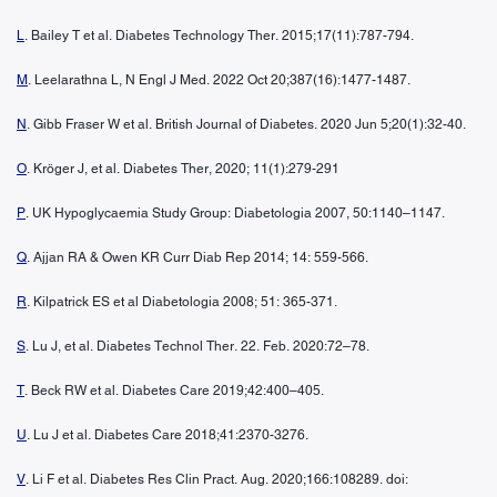
L
. Bailey T et al. Diabetes Technology Ther. 2015;17(11):787-794.
M
. Leelarathna L, N Engl J Med. 2022 Oct 20;387(16):1477-1487.
N
. Gibb Fraser W et al. British Journal of Diabetes. 2020 Jun 5;20(1):32-40.
O
. Kröger J, et al. Diabetes Ther, 2020; 11(1):279-291
P
. UK Hypoglycaemia Study Group: Diabetologia 2007, 50:1140–1147.
Q
. Ajjan RA & Owen KR Curr Diab Rep 2014; 14: 559-566.
R
. Kilpatrick ES et al Diabetologia 2008; 51: 365-371.
S
. Lu J, et al. Diabetes Technol Ther. 22. Feb. 2020:72–78.
T
. Beck RW et al. Diabetes Care 2019;42:400–405.
U
. Lu J et al. Diabetes Care 2018;41:2370-3276.
V
. Li F et al. Diabetes Res Clin Pract. Aug. 2020;166:108289. doi: