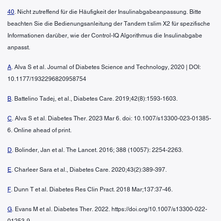
40
. Nicht zutreffend für die Häufigkeit der Insulinabgabeanpassung. Bitte
beachten Sie die Bedienungsanleitung der Tandem t:slim X2 für spezifische
Informationen darüber, wie der Control-IQ Algorithmus die Insulinabgabe
anpasst.
A
. Alva S et al. Journal of Diabetes Science and Technology, 2020 | DOI:
10.1177/1932296820958754
B
. Battelino Tadej, et al., Diabetes Care. 2019;42(8):1593-1603.
C
. Alva S et al. Diabetes Ther. 2023 Mar 6. doi: 10.1007/s13300-023-01385-
6. Online ahead of print.
D
. Bolinder, Jan et al. The Lancet. 2016; 388 (10057): 2254-2263.
E
. Charleer Sara et al., Diabetes Care. 2020;43(2):389-397.
F
. Dunn T et al. Diabetes Res Clin Pract. 2018 Mar;137:37-46.
G
. Evans M et al. Diabetes Ther. 2022. https://doi.org/10.1007/s13300-022-
01253-9