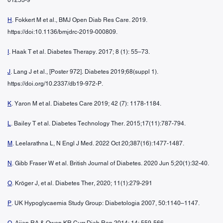
H
. Fokkert M et al., BMJ Open Diab Res Care. 2019.
https://doi:10.1136/bmjdrc-2019-000809.
I
. Haak T et al. Diabetes Therapy. 2017; 8 (1): 55–73.
J
. Lang J et al., [Poster 972]. Diabetes 2019;68(suppl 1).
https://doi.org/10.2337/db19-972-P.
K
. Yaron M et al. Diabetes Care 2019; 42 (7): 1178-1184.
L
. Bailey T et al. Diabetes Technology Ther. 2015;17(11):787-794.
M
. Leelarathna L, N Engl J Med. 2022 Oct 20;387(16):1477-1487.
N
. Gibb Fraser W et al. British Journal of Diabetes. 2020 Jun 5;20(1):32-40.
O
. Kröger J, et al. Diabetes Ther, 2020; 11(1):279-291
P
. UK Hypoglycaemia Study Group: Diabetologia 2007, 50:1140–1147.
Q
. Ajjan RA & Owen KR Curr Diab Rep 2014; 14: 559-566.