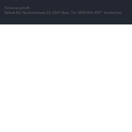
Firmenanschrift:
Abbott AG, Neuhofstrasse 23, 6341 Baar, Tel. 0800 804 404** (kostenlos)