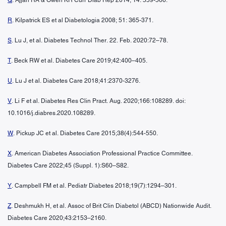
R
. Kilpatrick ES et al Diabetologia 2008; 51: 365-371.
S
. Lu J, et al. Diabetes Technol Ther. 22. Feb. 2020:72–78.
T
. Beck RW et al. Diabetes Care 2019;42:400–405.
U
. Lu J et al. Diabetes Care 2018;41:2370-3276.
V
. Li F et al. Diabetes Res Clin Pract. Aug. 2020;166:108289. doi:
10.1016/j.diabres.2020.108289.
W
. Pickup JC et al. Diabetes Care 2015;38(4):544-550.
X
. American Diabetes Association Professional Practice Committee.
Diabetes Care 2022;45 (Suppl. 1):S60–S82.
Y
. Campbell FM et al. Pediatr Diabetes 2018;19(7):1294–301.
Z
. Deshmukh H, et al. Assoc of Brit Clin Diabetol (ABCD) Nationwide Audit.
Diabetes Care 2020;43:2153–2160.