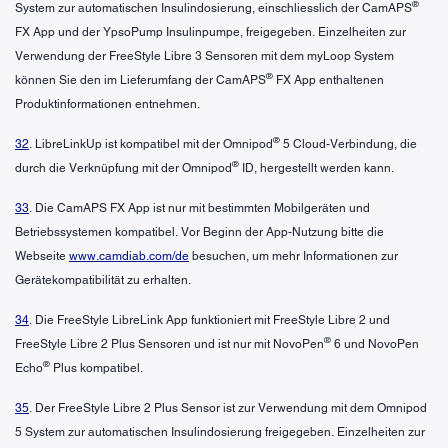
®
System zur automatischen Insulindosierung, einschliesslich der CamAPS
FX App und der YpsoPump Insulinpumpe, freigegeben. Einzelheiten zur
Verwendung der FreeStyle Libre 3 Sensoren mit dem myLoop System
®
können Sie den im Lieferumfang der CamAPS
FX App enthaltenen
Produktinformationen entnehmen.
®
32
. LibreLinkUp ist kompatibel mit der Omnipod
5 Cloud-Verbindung, die
®
durch die Verknüpfung mit der Omnipod
ID, hergestellt werden kann.
33
. Die CamAPS FX App ist nur mit bestimmten Mobilgeräten und
Betriebssystemen kompatibel. Vor Beginn der App-Nutzung bitte die
Webseite
www.camdiab.com/de
besuchen, um mehr Informationen zur
Gerätekompatibilität zu erhalten.
34
. Die FreeStyle LibreLink App funktioniert mit FreeStyle Libre 2 und
®
FreeStyle Libre 2 Plus Sensoren und ist nur mit NovoPen
6 und NovoPen
®
Echo
Plus kompatibel.
35
. Der FreeStyle Libre 2 Plus Sensor ist zur Verwendung mit dem Omnipod
5 System zur automatischen Insulindosierung freigegeben. Einzelheiten zur