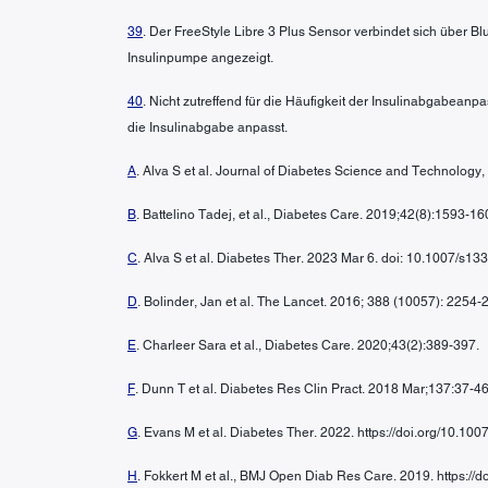
39
. Der FreeStyle Libre 3 Plus Sensor verbindet sich über B
Insulinpumpe angezeigt.
40
. Nicht zutreffend für die Häufigkeit der Insulinabgabean
die Insulinabgabe anpasst.
A
. Alva S et al. Journal of Diabetes Science and Technolo
B
. Battelino Tadej, et al., Diabetes Care. 2019;42(8):1593-16
C
. Alva S et al. Diabetes Ther. 2023 Mar 6. doi: 10.1007/s13
D
. Bolinder, Jan et al. The Lancet. 2016; 388 (10057): 2254-
E
. Charleer Sara et al., Diabetes Care. 2020;43(2):389-397.
F
. Dunn T et al. Diabetes Res Clin Pract. 2018 Mar;137:37-46
G
. Evans M et al. Diabetes Ther. 2022. https://doi.org/10.1
H
. Fokkert M et al., BMJ Open Diab Res Care. 2019. https:/