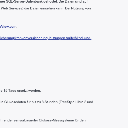
 einer SQL-Server-Datenbank gehostet. Die Daten sind auf
n Web Services) die Daten einsehen kann. Bei Nutzung von
eView.com
.
cherung/krankenversicherung-leistungen-tarife/Mittel-und-
le 15 Tage ersetzt werden.
in Glukosedaten für bis zu 8 Stunden (FreeStyle Libre 2 und
 führender sensorbasierter Glukose-Messsysteme für den