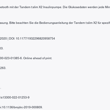
luetooth mit der Tandem t:slim X2 Insulinpumpe. Die Glukosedaten werden jede Minu
passung. Bitte beachten Sie die Bedienungsanleitung der Tandem t:slim X2 für spezi
gy, 2020 | DOI: 10.1177/1932296820958754
03.
300-023-01385-6. Online ahead of print.
2263.
.
007/s13300-022-01253-9
/doi:10.1136/bmjdrc-2019-000809.