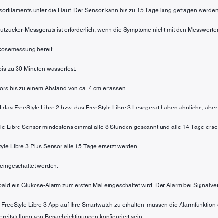
sorfilaments unter die Haut. Der Sensor kann bis zu 15 Tage lang getragen werden
 Blutzucker-Messgeräts ist erforderlich, wenn die Symptome nicht mit den Messwe
lukosemessung bereit.
 bis zu 30 Minuten wasserfest.
rs bis zu einem Abstand von ca. 4 cm erfassen.
nd das FreeStyle Libre 2 bzw. das FreeStyle Libre 3 Lesegerät haben ähnliche, aber
tyle Libre Sensor mindestens einmal alle 8 Stunden gescannt und alle 14 Tage erse
tyle Libre 3 Plus Sensor alle 15 Tage ersetzt werden.
eingeschaltet werden.
sobald ein Glukose-Alarm zum ersten Mal eingeschaltet wird. Der Alarm bei Signalve
 FreeStyle Libre 3 App auf Ihre Smartwatch zu erhalten, müssen die Alarmfunktio
itstellung von Benachrichtigungen konfiguriert sein.