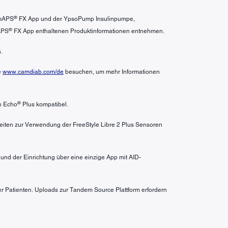
®
amAPS
FX App und der YpsoPump Insulinpumpe,
®
APS
FX App enthaltenen Produktinformationen entnehmen.
.
e
www.camdiab.com/de
besuchen, um mehr Informationen
®
n Echo
Plus kompatibel.
heiten zur Verwendung der FreeStyle Libre 2 Plus Sensoren
nd der Einrichtung über eine einzige App mit AID-
er Patienten. Uploads zur Tandem Source Plattform erfordern