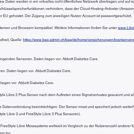
ew Daten werden in ein virtuelles nicht öffentliches Netzwerk übertragen und auf
 Schlüsselspeicherfunktionen verhindern, dass der Cloud-Hosting-Anbieter (Amazo
er EU gehostet. Der Zugang zum jeweiligen Nutzer Account ist passwortgeschützt.
ystemen und Browsern kompatibel. Weitere Informationen finden Sie unter
www.Libr
dheit, Quelle:
https://www.bag.admin.ch/bag/de/home/versicherungen/krankenversi
bringenden Sensoren. Daten liegen vor. Abbott Diabetes Care.
en. Daten liegen vor. Abbott Diabetes Care.
liegen vor. Abbott Diabetes Care.
Style Libre 2 Plus Sensor nach dem Auftreten eines Signalverlustes gescannt und al
e Datenverbindung beeinträchtigen. Der Sensor misst und speichert jedoch weiterh
yle Libre 3 und FreeStyle Libre 3 Plus Sensoren).
s FreeStyle Libre Messsystems weltweit im Vergleich zu der Nutzeranzahl anderer
re Inc.