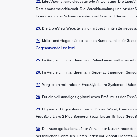
22
. LibreView ist eine cloudbasierte Anwendung. Die LibreVi
Dateiebene verschlüsselt. Die Verschlüsselung und Art der
LibreView in der Schweiz werden die Daten auf Servern in d
23
. Die LibreView Website ist nur mit bestimmten Betriebss
24
. Mittel- und Gegenständeliste des Bundesamtes für Gesun
Gegenstaendeliste.html
25
. Im Vergleich mit anderen von Patient:innen selbst anzu
26
. Im Vergleich mit anderen am Körper zu tragenden Sensor
27
. Verglichen mit anderen FreeStyle Libre Systemen. Daten 
28
. Für ein vollständiges glykämisches Profil muss der Free
29
. Physische Gegenstände, wie z. B. eine Wand, könnten di
FreeStyle Libre 2 Plus Sensoren) bzw. bis zu 15 Tage (FreeSt
30
. Die Aussage basiert auf der Anzahl der Nutzer:innen de
persönlichen Gebrauch. Daten liegen vor. Abbott Diabetes Ca