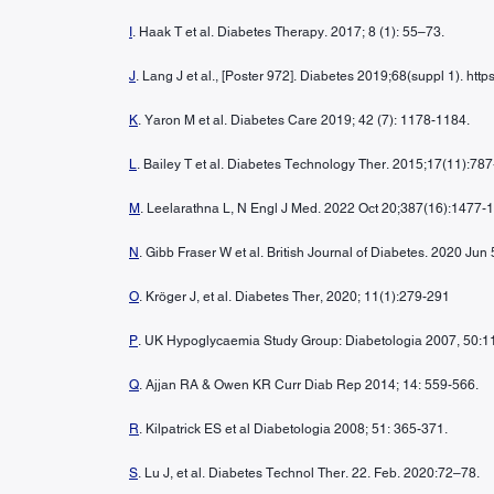
I
. Haak T et al. Diabetes Therapy. 2017; 8 (1): 55–73.
J
. Lang J et al., [Poster 972]. Diabetes 2019;68(suppl 1). htt
K
. Yaron M et al. Diabetes Care 2019; 42 (7): 1178-1184.
L
. Bailey T et al. Diabetes Technology Ther. 2015;17(11):787
M
. Leelarathna L, N Engl J Med. 2022 Oct 20;387(16):1477-
N
. Gibb Fraser W et al. British Journal of Diabetes. 2020 Jun
O
. Kröger J, et al. Diabetes Ther, 2020; 11(1):279-291
P
. UK Hypoglycaemia Study Group: Diabetologia 2007, 50:
Q
. Ajjan RA & Owen KR Curr Diab Rep 2014; 14: 559-566.
R
. Kilpatrick ES et al Diabetologia 2008; 51: 365-371.
S
. Lu J, et al. Diabetes Technol Ther. 22. Feb. 2020:72–78.