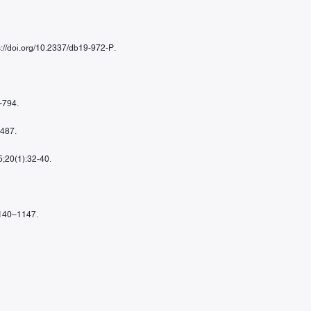
ps://doi.org/10.2337/db19-972-P.
-794.
1487.
 5;20(1):32-40.
1140–1147.