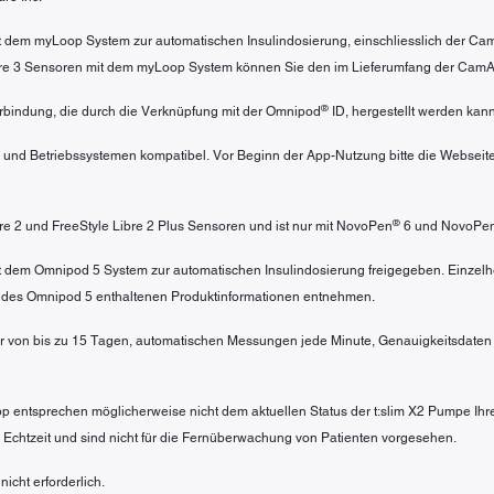
mit dem myLoop System zur automatischen Insulindosierung, einschliesslich der C
ibre 3 Sensoren mit dem myLoop System können Sie den im Lieferumfang der Cam
®
bindung, die durch die Verknüpfung mit der Omnipod
ID, hergestellt werden kann
 und Betriebssystemen kompatibel. Vor Beginn der App-Nutzung bitte die Webseit
®
ibre 2 und FreeStyle Libre 2 Plus Sensoren und ist nur mit NovoPen
6 und NovoPe
mit dem Omnipod 5 System zur automatischen Insulindosierung freigegeben. Einzel
 des Omnipod 5 enthaltenen Produktinformationen entnehmen.
r von bis zu 15 Tagen, automatischen Messungen jede Minute, Genauigkeitsdaten u
pp entsprechen möglicherweise nicht dem aktuellen Status der t:slim X2 Pumpe Ihr
in Echtzeit und sind nicht für die Fernüberwachung von Patienten vorgesehen.
icht erforderlich.