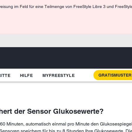
isung im Feld für eine Teilmenge von FreeStyle Libre 3 und FreeStyle 
GRATISMUSTER
ITTE
HILFE
MYFREESTYLE
chert der Sensor Glukosewerte?
 60 Minuten, automatisch einmal pro Minute den Glukosespiegel
s Sensoren speichern für bis zu 8 Stunden Ihre Glukosewerte. D