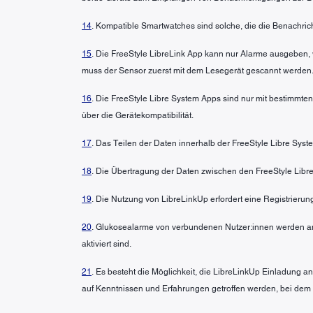
14
. Kompatible Smartwatches sind solche, die die Benachric
15
. Die FreeStyle LibreLink App kann nur Alarme ausgeben, 
muss der Sensor zuerst mit dem Lesegerät gescannt werden.
16
. Die FreeStyle Libre System Apps sind nur mit bestimmte
über die Gerätekompatibilität.
17
. Das Teilen der Daten innerhalb der FreeStyle Libre Syst
18
. Die Übertragung der Daten zwischen den FreeStyle Libre
19
. Die Nutzung von LibreLinkUp erfordert eine Registrierun
20
. Glukosealarme von verbundenen Nutzer:innen werden an
aktiviert sind.
21
. Es besteht die Möglichkeit, die LibreLinkUp Einladung
auf Kenntnissen und Erfahrungen getroffen werden, bei dem