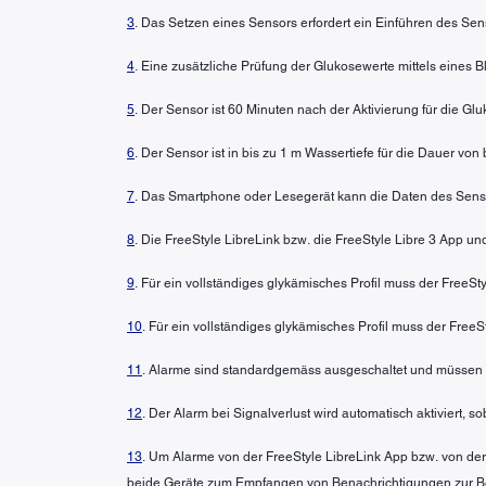
3
. Das Setzen eines Sensors erfordert ein Einführen des Sen
4
. Eine zusätzliche Prüfung der Glukosewerte mittels eines
5
. Der Sensor ist 60 Minuten nach der Aktivierung für die G
6
. Der Sensor ist in bis zu 1 m Wassertiefe für die Dauer von
7
. Das Smartphone oder Lesegerät kann die Daten des Senso
8
. Die FreeStyle LibreLink bzw. die FreeStyle Libre 3 App u
9
. Für ein vollständiges glykämisches Profil muss der FreeS
10
. Für ein vollständiges glykämisches Profil muss der FreeS
11
. Alarme sind standardgemäss ausgeschaltet und müssen 
12
. Der Alarm bei Signalverlust wird automatisch aktiviert, 
13
. Um Alarme von der FreeStyle LibreLink App bzw. von der
beide Geräte zum Empfangen von Benachrichtigungen zur Bere